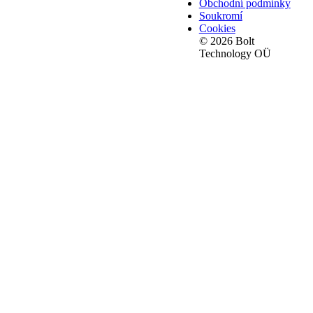
Obchodní podmínky
Soukromí
Cookies
© 2026 Bolt
Technology OÜ