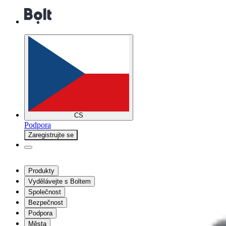
CS
Podpora
Zaregistrujte se
Produkty
Vydělávejte s Boltem
Společnost
Bezpečnost
Podpora
Města