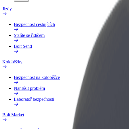
Jízdy
Bezpečnost cestujících
Staňte se řidičem
Bolt Send
Koloběžky
Bezpečnost na koloběžce
Nahlásit problém
Laboratoř bezpečnosti
Bolt Market