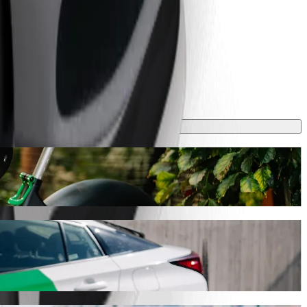
 vyjde na zhruba 11,50 RON RON. Ať už jedete kamkoli, najdeme pro