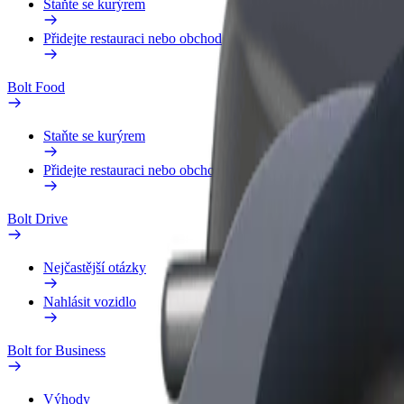
Staňte se kurýrem
Přidejte restauraci nebo obchod
Bolt Food
Staňte se kurýrem
Přidejte restauraci nebo obchod
Bolt Drive
Nejčastější otázky
Nahlásit vozidlo
Bolt for Business
Výhody