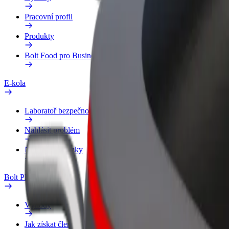
Pracovní profil
Produkty
Bolt Food pro Business
E-kola
Laboratoř bezpečnosti
Nahlásit problém
Nejčastější otázky
Bolt Plus
Výhody
Jak získat členství