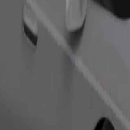
ím postižením. Máte-li specifické požadavky, dejte to řidiči vědět pře
Objednat jízdu