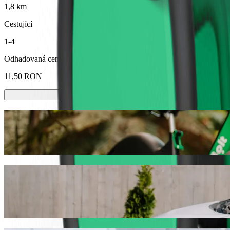
1,8 km
Cestující
1-4
Odhadovaná cena
11,50 RON
Koloběžky nebo e-kola
Přesouvejte se po Baia Mare na koloběžkách nebo e-kolech
Stáhnout aplikaci Bolt
Dostaňte se z Piața Izvoarelor do Cătălin
Pokud hledáte nejlepší cenu pro jízdu do Cătălina, doporučujeme vá
vás ideální vozidlo.
Stáhnout aplikaci Bolt