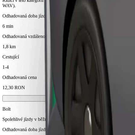
Řidiči v této kategorii mohou asistovat seniorům a osobám se zdravotn
WAV).
Odhadovaná doba jízdy
6 min
Odhadovaná vzdálenost
1,8 km
Cestující
1-4
Odhadovaná cena
12,30 RON
Bolt
Spolehlivé jízdy v běžných vozidlech střední velikosti.
Odhadovaná doba jízdy