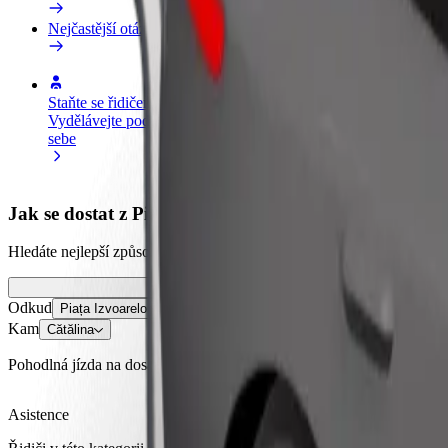
Nejčastější otázky
Staňte se řidičem
Staňte se kurýrem
Př
Vydělávejte podle
Doručujte jídlo a dostávejte výplatu
Os
sebe
každý týden
tr
Jak se dostat z Piața Izvoarelor do Cătălina
Hledáte nejlepší způsob, jak se dostat z Piața Izvoarelor do Cătălina? 
Odkud
Piața Izvoarelor
Kam
Cătălina
Pohodlná jízda na dosah ruky!
Asistence