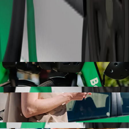
Objednat jízdu
a s odvozem autem Bolt
m odvoz autem Bolt. S Boltem bude tato cesta trvat přibližně 6 min a