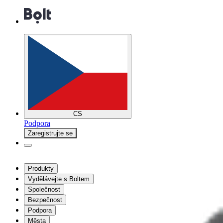
CS
Podpora
Zaregistrujte se
Produkty
Vydělávejte s Boltem
Společnost
Bezpečnost
Podpora
Města