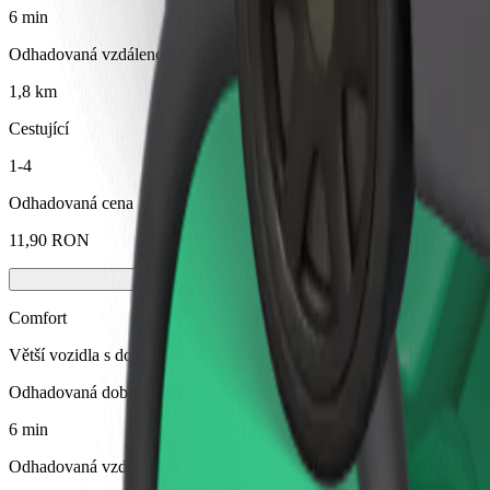
6 min
Odhadovaná vzdálenost
1,8 km
Cestující
1-4
Odhadovaná cena
11,90 RON
Comfort
Větší vozidla s dostatkem místa pro nohy a úložným prostorem
Odhadovaná doba jízdy
6 min
Odhadovaná vzdálenost