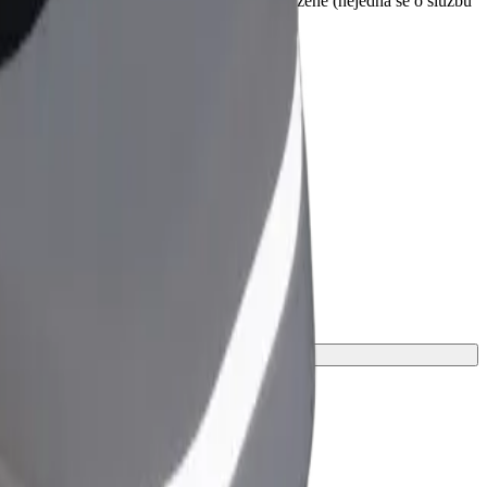
d vyzvednutím. Invalidní vozíky musí být složené (nejedná se o službu