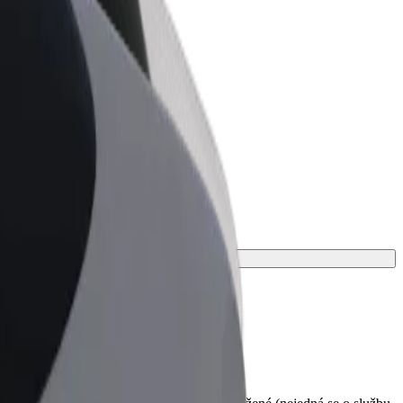
Bolt for Business
Produkty a služby Boltu přesně pro
vaši firmu