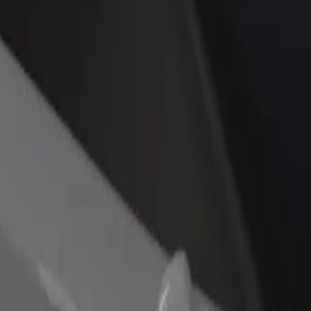
idejte restauraci nebo obchod
Zaregistrujte se jako flotilový partner
lovte více zákazníků a zvyšte si
Přidejte svou flotilu k Boltu a zvyšte
žby
si tržby
Prohlédněte si naše služby a najděte tu ideální pro svou cestu.
Stáhnout aplikaci