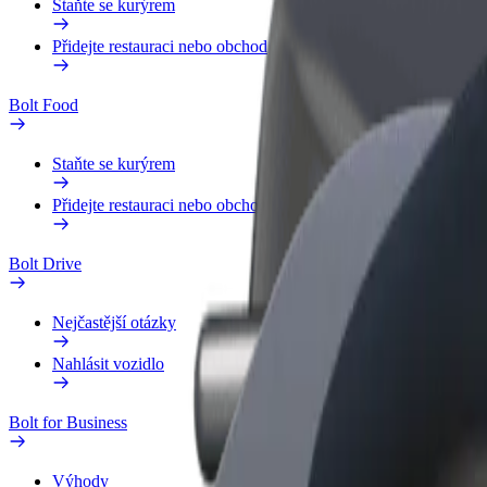
Staňte se kurýrem
Přidejte restauraci nebo obchod
Bolt Food
Staňte se kurýrem
Přidejte restauraci nebo obchod
Bolt Drive
Nejčastější otázky
Nahlásit vozidlo
Bolt for Business
Výhody