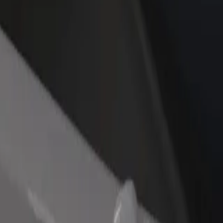
idejte restauraci nebo obchod
Zaregistrujte se jako flotilový partner
lovte více zákazníků a zvyšte si
Přidejte svou flotilu k Boltu a zvyšte
žby
si tržby
ohlédněte si naše služby a najděte tu ideální pro svou cestu.
Stáhnout aplikaci