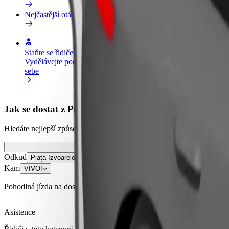
Nejčastější otázky
Staňte se řidičem
Staňte se kurýrem
Př
Vydělávejte podle
Doručujte jídlo a dostávejte výplatu
Os
sebe
každý týden
tr
Jak se dostat z Piața Izvoarelor do VIVO!
Hledáte nejlepší způsob, jak se dostat z Piața Izvoarelor do VIVO!? Pr
Odkud
Piața Izvoarelor
Kam
VIVO!
Pohodlná jízda na dosah ruky!
Asistence