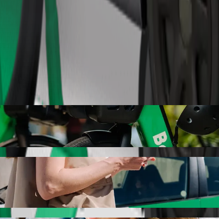
Objednat jízdu
s odvozem autem Bolt
odvoz autem Bolt. S Boltem bude tato cesta trvat přibližně 8 min a v