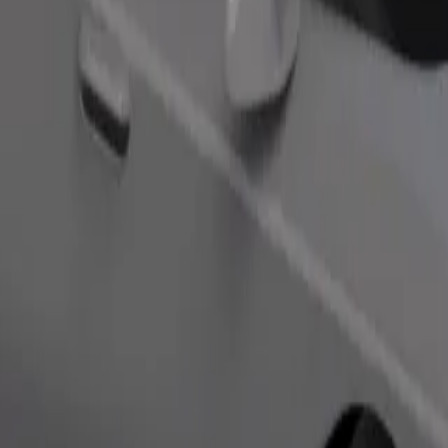
ím postižením. Máte-li specifické požadavky, dejte to řidiči vědět pře
Objednat jízdu