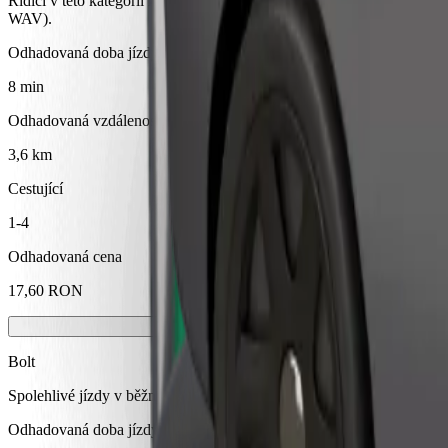
Řidiči v této kategorii mohou asistovat seniorům a osobám se zdravotn
WAV).
Odhadovaná doba jízdy
8 min
Odhadovaná vzdálenost
3,6 km
Cestující
1-4
Odhadovaná cena
17,60 RON
Bolt
Spolehlivé jízdy v běžných vozidlech střední velikosti.
Odhadovaná doba jízdy