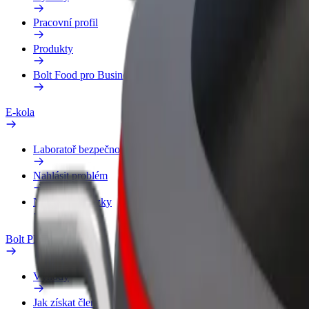
Pracovní profil
Produkty
Bolt Food pro Business
E-kola
Laboratoř bezpečnosti
Nahlásit problém
Nejčastější otázky
Bolt Plus
Výhody
Jak získat členství