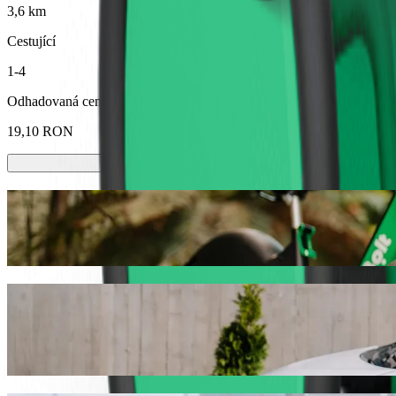
3,6 km
Cestující
1-4
Odhadovaná cena
19,10 RON
Koloběžky nebo e-kola
Přesouvejte se po Baia Mare na koloběžkách nebo e-kolech
Stáhnout aplikaci Bolt
Dostaňte se z Piața Izvoarelor do VIVO! 
Pokud hledáte nejlepší cenu pro jízdu do VIVO!, doporučujeme vám 
vás ideální vozidlo.
Stáhnout aplikaci Bolt