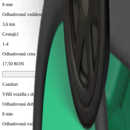
8 min
Odhadovaná vzdálenost
3,6 km
Cestující
1-4
Odhadovaná cena
17,50 RON
Comfort
Větší vozidla s dostatkem místa pro nohy a úložným prostorem
Odhadovaná doba jízdy
8 min
Odhadovaná vzdálenost