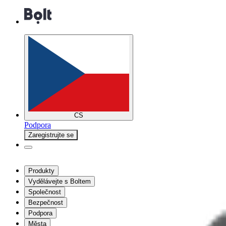
CS
Podpora
Zaregistrujte se
Produkty
Vydělávejte s Boltem
Společnost
Bezpečnost
Podpora
Města