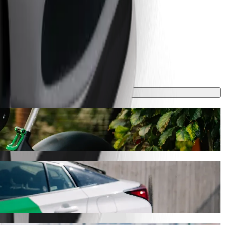
yjde na zhruba 17,50 RON RON. Ať už jedete kamkoli, najdeme pro