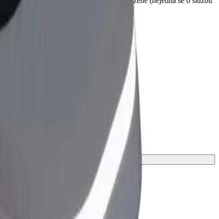
d vyzvednutím. Invalidní vozíky musí být složené (nejedná se o službu