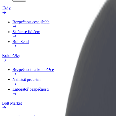
Jízdy
Bezpečnost cestujících
Staňte se řidičem
Bolt Send
Koloběžky
Bezpečnost na koloběžce
Nahlásit problém
Laboratoř bezpečnosti
Bolt Market