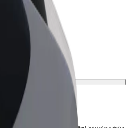
Bolt for Business
Produkty a služby Boltu přesně pro
vaši firmu