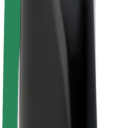
E-kola
Bolt Plus
Vydělávejte s Boltem
Řidiči
Výdělky řidiče
Kurýři
Výdělky kurýra
Partneři Bolt Food
Flotily
Franšízy
Společnost
Kariéra