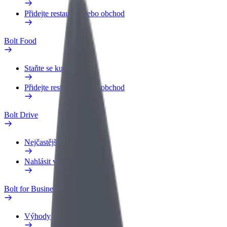
Přidejte restauraci nebo obchod
Bolt Food
Staňte se kurýrem
Přidejte restauraci nebo obchod
Bolt Drive
Nejčastější otázky
Nahlásit vozidlo
Bolt for Business
Výhody