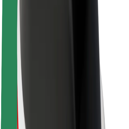
O společnosti Bolt
Udržitelnost podle Boltu
Projekt Zero
Blog
Tiskové centrum
Pokyny ke značce
Naše poslání
Vztahy s investory
Vedení
Značka
Média
Městský fond
Bezpečnost