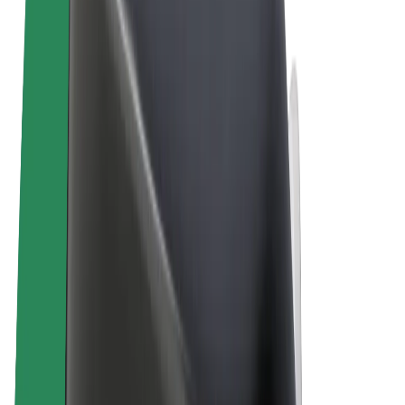
Obchodní podmínky
Soukromí
Cookies
© 2026 Bolt Technology OÜ
Produkty
Jízdy
Koloběžky
Bolt Market
Bolt Food
Bolt Drive
Bolt for Business