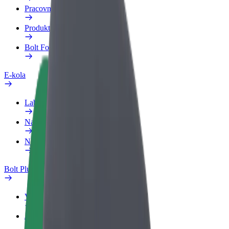
Pracovní profil
Produkty
Bolt Food pro Business
E-kola
Laboratoř bezpečnosti
Nahlásit problém
Nejčastější otázky
Bolt Plus
Výhody
Jak získat členství