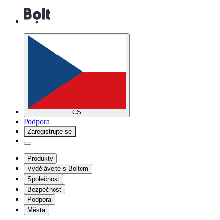
CS
Podpora
Zaregistrujte se
Produkty
Vydělávejte s Boltem
Společnost
Bezpečnost
Podpora
Města