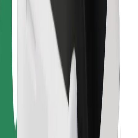
Pro kurýry
Bolt Food
Pro flotilové partnery
Pro restaurace
Bolt for Business
Jiné
Partneři
Obchodní podmínky
Cookies
Zabezpečení
Jízda za pár minut!
Stáhněte si aplikaci Bolt