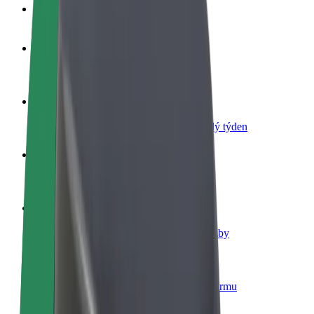
Nejčastější otázky
Staňte se řidičem
Vydělávejte podle sebe
Staňte se kurýrem
Doručujte jídlo a dostávejte výplatu každý týden
Přidejte restauraci nebo obchod
Oslovte více zákazníků a zvyšte si tržby
Zaregistrujte se jako flotilový partner
Přidejte svou flotilu k Boltu a zvyšte si tržby
Bolt for Business
Produkty a služby Boltu přesně pro vaši firmu