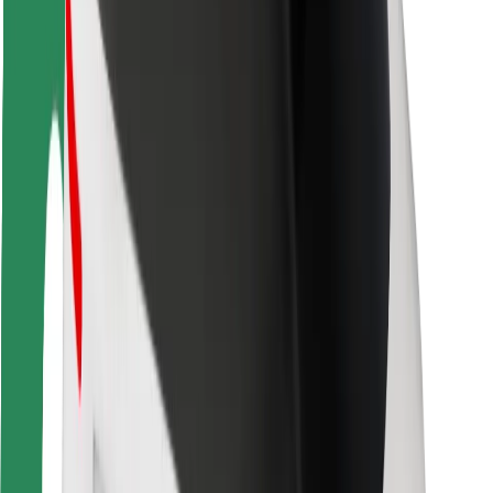
Bezpečnost cestujících
Bezpečnost řidičů
Bezpečnost na koloběžce
Laboratoř bezpečnosti
Města
Lokality
Řešení pro města
Letiště
Nabíjecí stanice Bolt
Podpora
Pro cestující
Pro řidiče