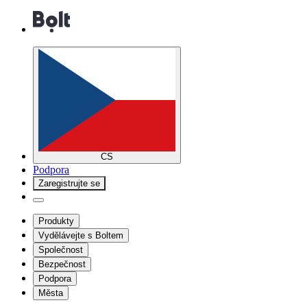
CS
Podpora
Zaregistrujte se
Produkty
Vydělávejte s Boltem
Společnost
Bezpečnost
Podpora
Města