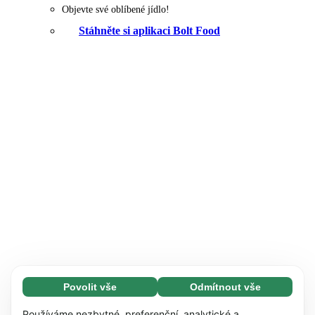
Objevte své oblíbené jídlo!
Stáhněte si aplikaci Bolt Food
Povolit vše
Odmítnout vše
Nezbytné (65)
Nezbytné soubory cookie umožňují využívat
Zjistit více
Používáme nezbytné, preferenční, analytické a