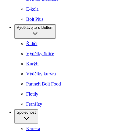
E-kola
Bolt Plus
Vydělávejte s Boltem
Řidiči
Výdělky řidiče
Kurýři
Výdělky kurýra
Partneři Bolt Food
Flotily
Franšízy
Společnost
Kariéra