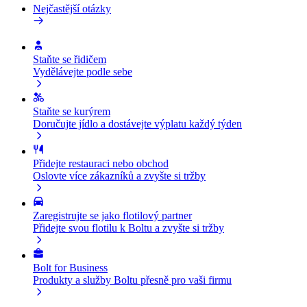
Nejčastější otázky
Staňte se řidičem
Vydělávejte podle sebe
Staňte se kurýrem
Doručujte jídlo a dostávejte výplatu každý týden
Přidejte restauraci nebo obchod
Oslovte více zákazníků a zvyšte si tržby
Zaregistrujte se jako flotilový partner
Přidejte svou flotilu k Boltu a zvyšte si tržby
Bolt for Business
Produkty a služby Boltu přesně pro vaši firmu