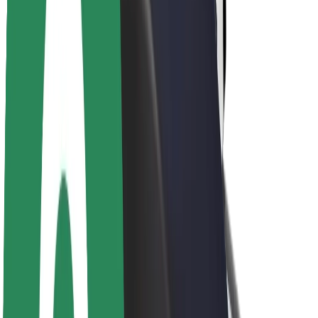
O společnosti Bolt
Udržitelnost podle Boltu
Projekt Zero
Blog
Tiskové centrum
Pokyny ke značce
Naše poslání
Vztahy s investory
Vedení
Značka
Média
Městský fond
Bezpečnost