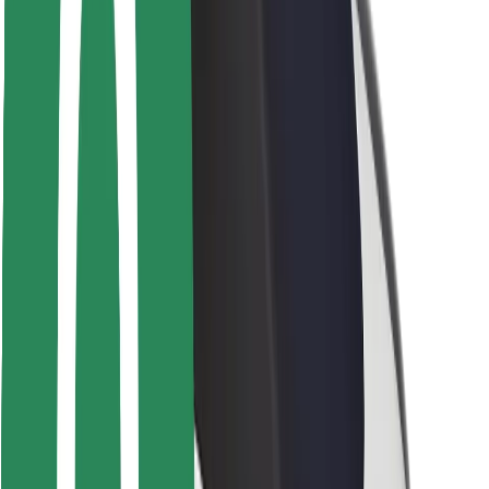
Bezpečnost cestujících
Bezpečnost řidičů
Bezpečnost na koloběžce
Laboratoř bezpečnosti
Města
Lokality
Řešení pro města
Letiště
Nabíjecí stanice Bolt
Podpora
Pro cestující
Pro řidiče