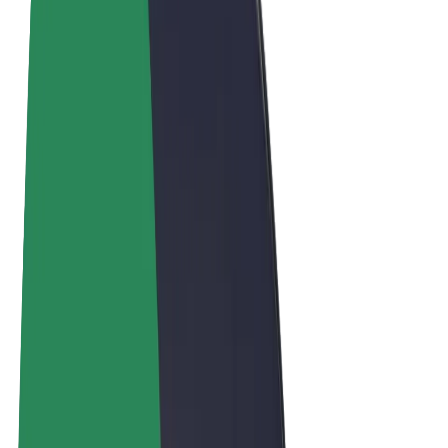
Obchodní podmínky
Soukromí
Cookies
© 2026 Bolt Technology OÜ
Produkty
Jízdy
Koloběžky
Bolt Market
Bolt Food
Bolt Drive
Bolt for Business