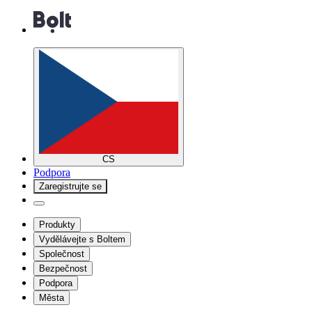
CS
Podpora
Zaregistrujte se
Produkty
Vydělávejte s Boltem
Společnost
Bezpečnost
Podpora
Města