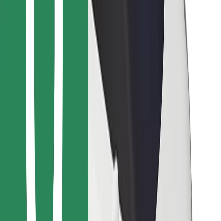
Pro kurýry
Bolt Food
Pro flotilové partnery
Pro restaurace
Bolt for Business
Jiné
Partneři
Obchodní podmínky
Cookies
Zabezpečení
Jízda za pár minut!
Stáhněte si aplikaci Bolt