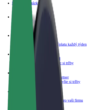
Nejčastější otázky
Staňte se řidičem
Vydělávejte podle sebe
Staňte se kurýrem
Doručujte jídlo a dostávejte výplatu každý týden
Přidejte restauraci nebo obchod
Oslovte více zákazníků a zvyšte si tržby
Zaregistrujte se jako flotilový partner
Přidejte svou flotilu k Boltu a zvyšte si tržby
Bolt for Business
Produkty a služby Boltu přesně pro vaši firmu