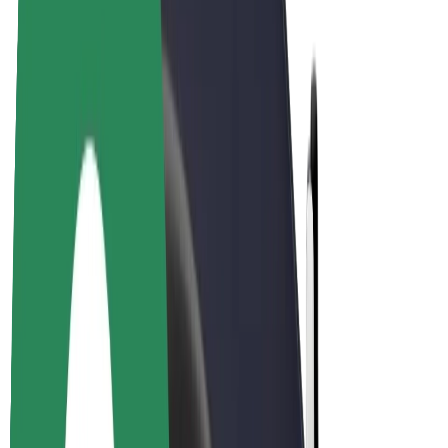
E-kola
Bolt Plus
Vydělávejte s Boltem
Řidiči
Výdělky řidiče
Kurýři
Výdělky kurýra
Partneři Bolt Food
Flotily
Franšízy
Společnost
Kariéra