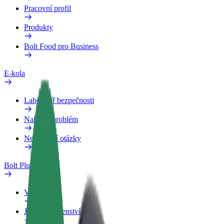
Pracovní profil
Produkty
Bolt Food pro Business
E-kola
Laboratoř bezpečnosti
Nahlásit problém
Nejčastější otázky
Bolt Plus
Výhody
Jak získat členství