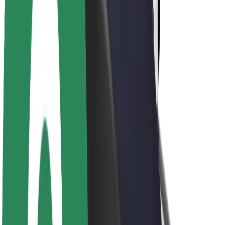
Udržitelnost podle Boltu
Projekt Zero
Blog
Tiskové centrum
Pokyny ke značce
Naše poslání
Vztahy s investory
Vedení
Značka
Média
Městský fond
Bezpečnost
Bezpečnost cestujících