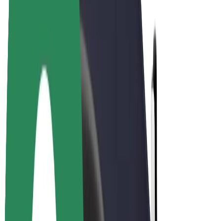
Bolt Plus
Vydělávejte s Boltem
Řidiči
Výdělky řidiče
Kurýři
Výdělky kurýra
Partneři Bolt Food
Flotily
Franšízy
Společnost
Kariéra
O společnosti Bolt