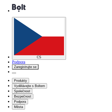
CS
Podpora
Zaregistrujte se
Produkty
Vydělávejte s Boltem
Společnost
Bezpečnost
Podpora
Města