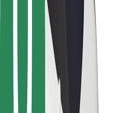
Bolt Food
Pro flotilové partnery
Pro restaurace
Bolt for Business
Jiné
Partneři
Obchodní podmínky
Cookies
Zabezpečení
Jízda za pár minut!
Stáhněte si aplikaci Bolt
Objevte své oblíbené jídlo!