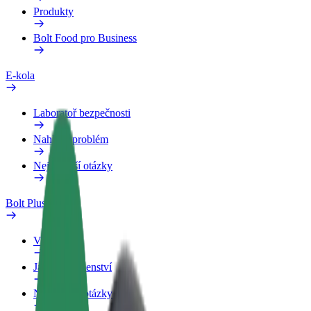
Produkty
Bolt Food pro Business
E-kola
Laboratoř bezpečnosti
Nahlásit problém
Nejčastější otázky
Bolt Plus
Výhody
Jak získat členství
Nejčastější otázky