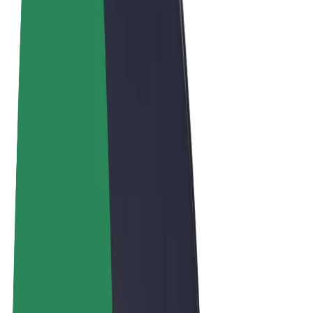
Obchodní podmínky
Soukromí
Cookies
© 2026 Bolt Technology OÜ
Produkty
Jízdy
Koloběžky
Bolt Market
Bolt Food
Bolt Drive
Bolt for Business
E-kola