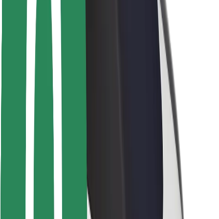
Bezpečnost řidičů
Bezpečnost na koloběžce
Laboratoř bezpečnosti
Města
Lokality
Řešení pro města
Letiště
Nabíjecí stanice Bolt
Podpora
Pro cestující
Pro řidiče
Pro kurýry