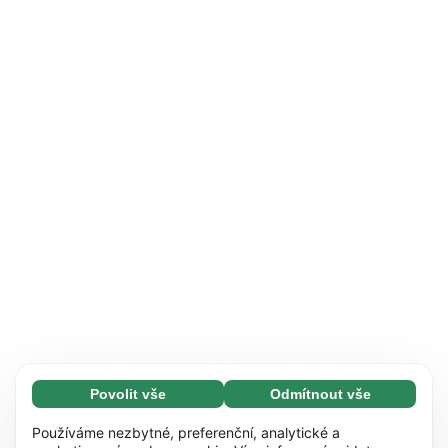
Povolit vše
Odmítnout vše
Nezbytné (65)
Nezbytné soubory cookie umožňují využívat
Zjistit více
Používáme nezbytné, preferenční, analytické a