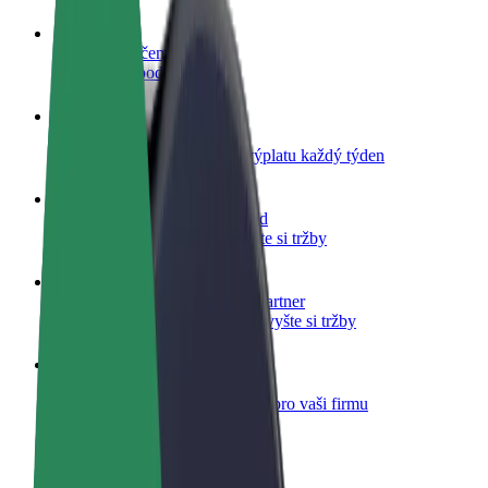
Staňte se řidičem
Vydělávejte podle sebe
Staňte se kurýrem
Doručujte jídlo a dostávejte výplatu každý týden
Přidejte restauraci nebo obchod
Oslovte více zákazníků a zvyšte si tržby
Zaregistrujte se jako flotilový partner
Přidejte svou flotilu k Boltu a zvyšte si tržby
Bolt for Business
Produkty a služby Boltu přesně pro vaši firmu