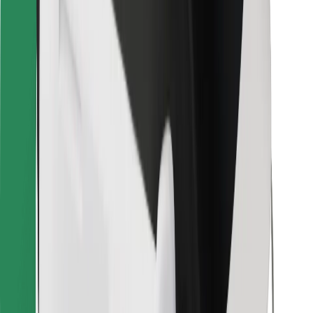
Pro kurýry
Bolt Food
Pro flotilové partnery
Pro restaurace
Bolt for Business
Jiné
Partneři
Obchodní podmínky
Cookies
Zabezpečení
Jízda za pár minut!
Stáhněte si aplikaci Bolt