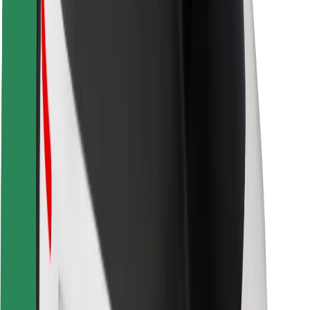
Bezpečnost cestujících
Bezpečnost řidičů
Bezpečnost na koloběžce
Laboratoř bezpečnosti
Města
Lokality
Řešení pro města
Letiště
Nabíjecí stanice Bolt
Podpora
Pro cestující
Pro řidiče