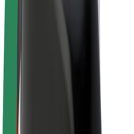
E-kola
Bolt Plus
Vydělávejte s Boltem
Řidiči
Výdělky řidiče
Kurýři
Výdělky kurýra
Partneři Bolt Food
Flotily
Franšízy
Společnost
Kariéra