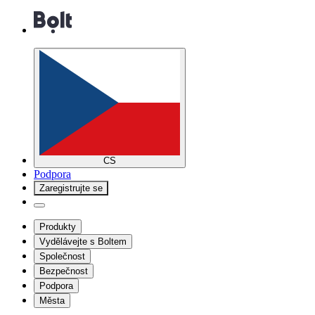
CS
Podpora
Zaregistrujte se
Produkty
Vydělávejte s Boltem
Společnost
Bezpečnost
Podpora
Města