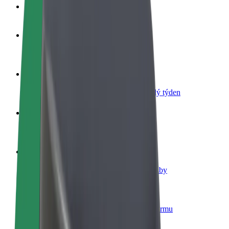
Nejčastější otázky
Staňte se řidičem
Vydělávejte podle sebe
Staňte se kurýrem
Doručujte jídlo a dostávejte výplatu každý týden
Přidejte restauraci nebo obchod
Oslovte více zákazníků a zvyšte si tržby
Zaregistrujte se jako flotilový partner
Přidejte svou flotilu k Boltu a zvyšte si tržby
Bolt for Business
Produkty a služby Boltu přesně pro vaši firmu