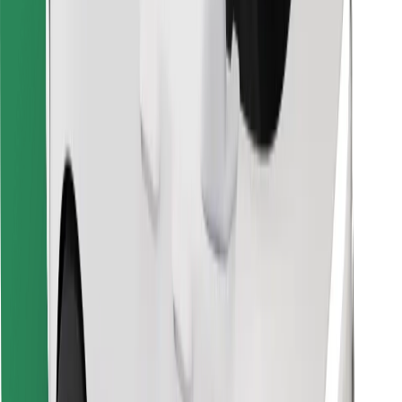
Objevte své oblíbené jídlo!
Stáhněte si aplikaci Bolt Food