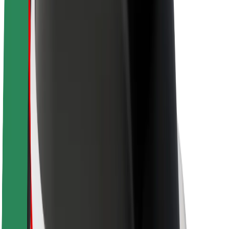
O společnosti Bolt
Udržitelnost podle Boltu
Projekt Zero
Blog
Tiskové centrum
Pokyny ke značce
Naše poslání
Vztahy s investory
Vedení
Značka
Média
Městský fond
Bezpečnost