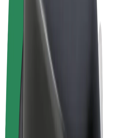
Obchodní podmínky
Soukromí
Cookies
© 2026 Bolt Technology OÜ
Produkty
Jízdy
Koloběžky
Bolt Market
Bolt Food
Bolt Drive
Bolt for Business