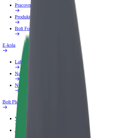
Pracovní profil
Produkty
Bolt Food pro Business
E-kola
Laboratoř bezpečnosti
Nahlásit problém
Nejčastější otázky
Bolt Plus
Výhody
Jak získat členství