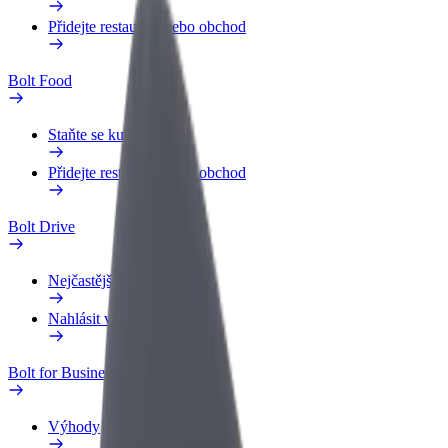
Přidejte restauraci nebo obchod
Bolt Food
Staňte se kurýrem
Přidejte restauraci nebo obchod
Bolt Drive
Nejčastější otázky
Nahlásit vozidlo
Bolt for Business
Výhody