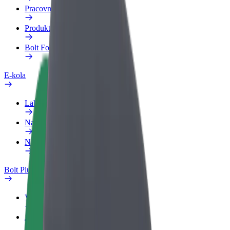
Pracovní profil
Produkty
Bolt Food pro Business
E-kola
Laboratoř bezpečnosti
Nahlásit problém
Nejčastější otázky
Bolt Plus
Výhody
Jak získat členství