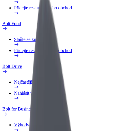
Přidejte restauraci nebo obchod
Bolt Food
Staňte se kurýrem
Přidejte restauraci nebo obchod
Bolt Drive
Nejčastější otázky
Nahlásit vozidlo
Bolt for Business
Výhody