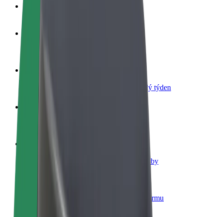
Nejčastější otázky
Staňte se řidičem
Vydělávejte podle sebe
Staňte se kurýrem
Doručujte jídlo a dostávejte výplatu každý týden
Přidejte restauraci nebo obchod
Oslovte více zákazníků a zvyšte si tržby
Zaregistrujte se jako flotilový partner
Přidejte svou flotilu k Boltu a zvyšte si tržby
Bolt for Business
Produkty a služby Boltu přesně pro vaši firmu