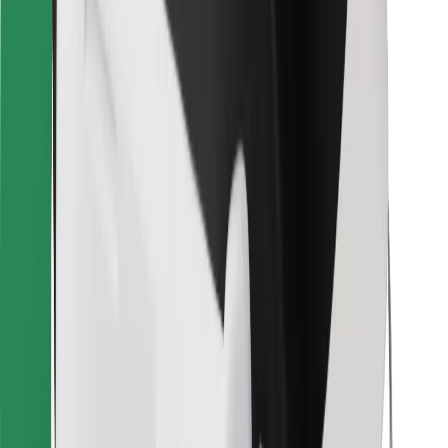
Pro kurýry
Bolt Food
Pro flotilové partnery
Pro restaurace
Bolt for Business
Jiné
Partneři
Obchodní podmínky
Cookies
Zabezpečení
Jízda za pár minut!
Stáhněte si aplikaci Bolt