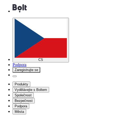
CS
Podpora
Zaregistrujte se
Produkty
Vydělávejte s Boltem
Společnost
Bezpečnost
Podpora
Města