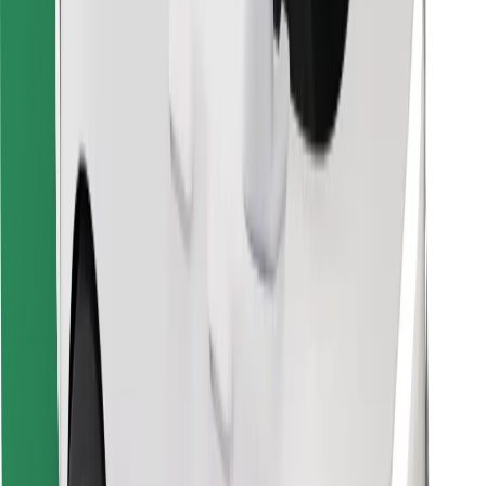
Objevte své oblíbené jídlo!
Stáhněte si aplikaci Bolt Food