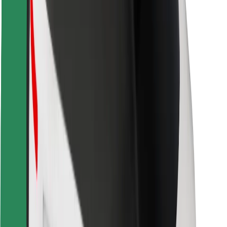
Bezpečnost cestujících
Bezpečnost řidičů
Bezpečnost na koloběžce
Laboratoř bezpečnosti
Města
Lokality
Řešení pro města
Letiště
Nabíjecí stanice Bolt
Podpora
Pro cestující
Pro řidiče