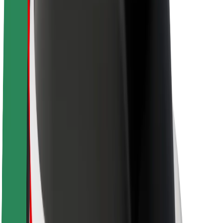
O společnosti Bolt
Udržitelnost podle Boltu
Projekt Zero
Blog
Tiskové centrum
Pokyny ke značce
Naše poslání
Vztahy s investory
Vedení
Značka
Média
Městský fond
Bezpečnost