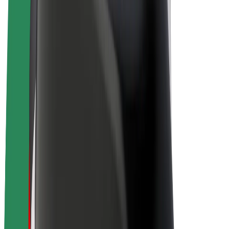
E-kola
Bolt Plus
Vydělávejte s Boltem
Řidiči
Výdělky řidiče
Kurýři
Výdělky kurýra
Partneři Bolt Food
Flotily
Franšízy
Společnost
Kariéra