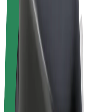
Obchodní podmínky
Soukromí
Cookies
© 2026 Bolt Technology OÜ
Produkty
Jízdy
Koloběžky
Bolt Market
Bolt Food
Bolt Drive
Bolt for Business