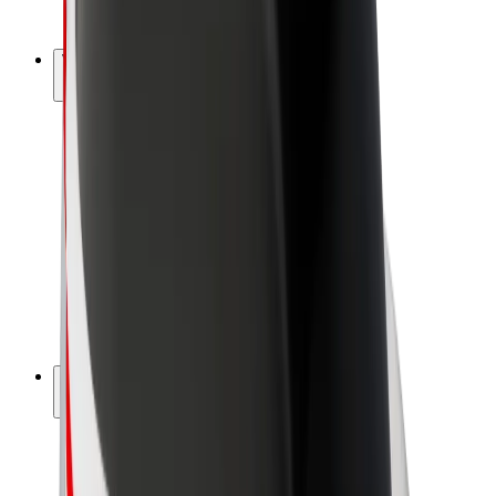
Bolt Plus
Vydělávejte s Boltem
Řidiči
Výdělky řidiče
Kurýři
Výdělky kurýra
Partneři Bolt Food
Flotily
Franšízy
Společnost
Kariéra
O společnosti Bolt