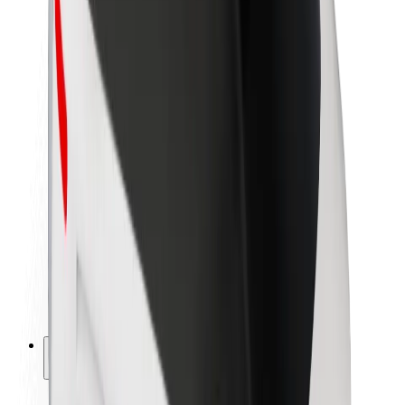
Udržitelnost podle Boltu
Projekt Zero
Blog
Tiskové centrum
Pokyny ke značce
Naše poslání
Vztahy s investory
Vedení
Značka
Média
Městský fond
Bezpečnost
Bezpečnost cestujících