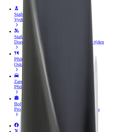
Staňte se řidičem
Vydělávejte podle sebe
Staňte se kurýrem
Doručujte jídlo a dostávejte výplatu každý týden
Přidejte restauraci nebo obchod
Oslovte více zákazníků a zvyšte si tržby
Zaregistrujte se jako flotilový partner
Přidejte svou flotilu k Boltu a zvyšte si tržby
Bolt for Business
Produkty a služby Boltu přesně pro vaši firmu