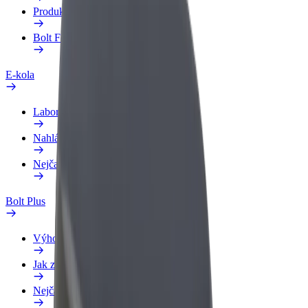
Produkty
Bolt Food pro Business
E-kola
Laboratoř bezpečnosti
Nahlásit problém
Nejčastější otázky
Bolt Plus
Výhody
Jak získat členství
Nejčastější otázky