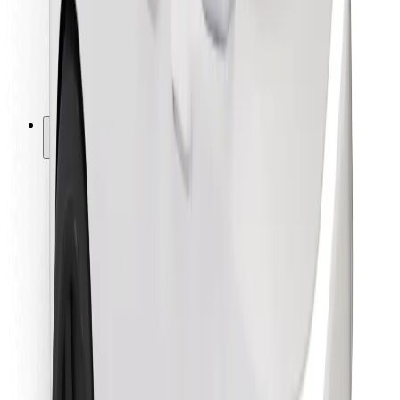
Bolt Food
Pro flotilové partnery
Pro restaurace
Bolt for Business
Jiné
Partneři
Obchodní podmínky
Cookies
Zabezpečení
Jízda za pár minut!
Stáhněte si aplikaci Bolt
Objevte své oblíbené jídlo!