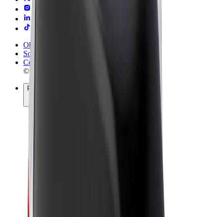
Obchodní podmínky
Soukromí
Cookies
© 2026 Bolt Technology OÜ
Produkty
Jízdy
Koloběžky
Bolt Market
Bolt Food
Bolt Drive
Bolt for Business
E-kola