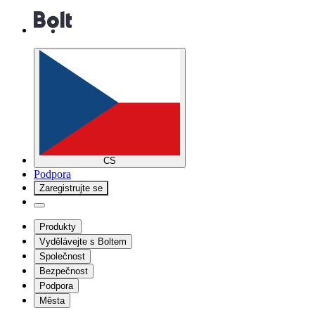
CS
Podpora
Zaregistrujte se
Produkty
Vydělávejte s Boltem
Společnost
Bezpečnost
Podpora
Města