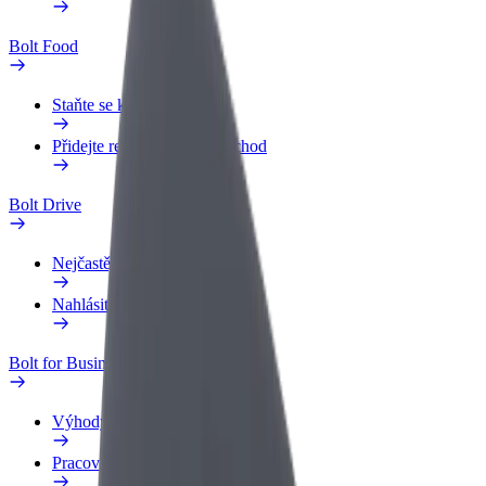
Bolt Food
Staňte se kurýrem
Přidejte restauraci nebo obchod
Bolt Drive
Nejčastější otázky
Nahlásit vozidlo
Bolt for Business
Výhody
Pracovní profil