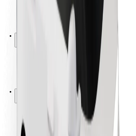
Bezpečnost řidičů
Bezpečnost na koloběžce
Laboratoř bezpečnosti
Města
Lokality
Řešení pro města
Letiště
Nabíjecí stanice Bolt
Podpora
Pro cestující
Pro řidiče
Pro kurýry