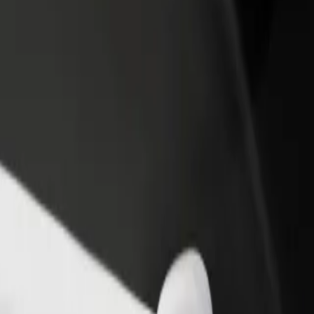
idejte restauraci nebo obchod
Zaregistrujte se jako flotilový partner
lovte více zákazníků a zvyšte si
Přidejte svou flotilu k Boltu a zvyšte
žby
si tržby
i? Prohlédněte si naše služby a najděte tu ideální pro svou cestu.
Stáhnout aplikaci