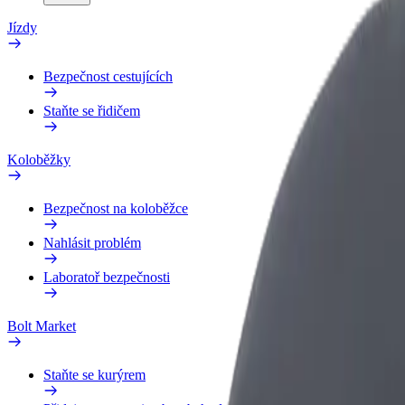
Jízdy
Bezpečnost cestujících
Staňte se řidičem
Koloběžky
Bezpečnost na koloběžce
Nahlásit problém
Laboratoř bezpečnosti
Bolt Market
Staňte se kurýrem