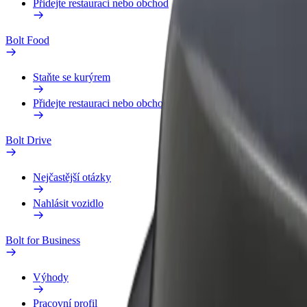
Přidejte restauraci nebo obchod
Bolt Food
Staňte se kurýrem
Přidejte restauraci nebo obchod
Bolt Drive
Nejčastější otázky
Nahlásit vozidlo
Bolt for Business
Výhody
Pracovní profil