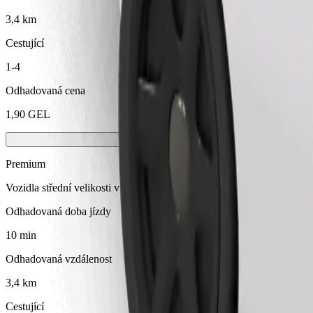
3,4 km
Cestující
1-4
Odhadovaná cena
1,90 GEL
Premium
Vozidla střední velikosti v prémiové kategorii s luxusním vybavením
Odhadovaná doba jízdy
10 min
Odhadovaná vzdálenost
3,4 km
Cestující