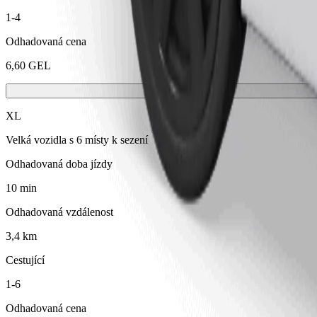
1-4
Odhadovaná cena
6,60 GEL
XL
Velká vozidla s 6 místy k sezení
Odhadovaná doba jízdy
10 min
Odhadovaná vzdálenost
3,4 km
Cestující
1-6
Odhadovaná cena