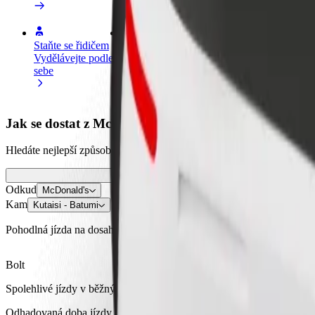
Staňte se řidičem
Staňte se kurýrem
Př
Vydělávejte podle
Doručujte jídlo a dostávejte výplatu
Os
sebe
každý týden
tr
Jak se dostat z McDonald's do Kutaisi - Batumi
Hledáte nejlepší způsob, jak se dostat z McDonald's do Kutaisi - Batum
Odkud
McDonald's
Kam
Kutaisi - Batumi
Pohodlná jízda na dosah ruky!
Bolt
Spolehlivé jízdy v běžných vozidlech střední velikosti.
Odhadovaná doba jízdy