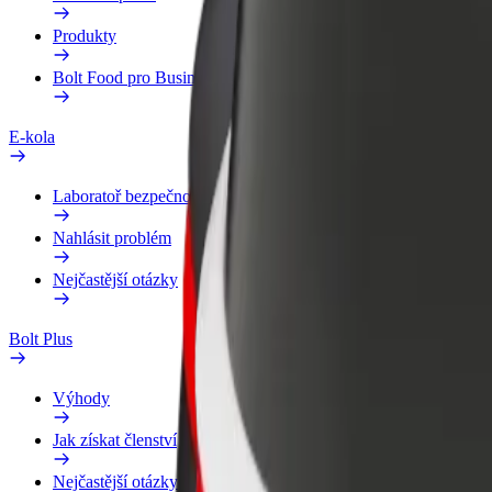
Produkty
Bolt Food pro Business
E-kola
Laboratoř bezpečnosti
Nahlásit problém
Nejčastější otázky
Bolt Plus
Výhody
Jak získat členství
Nejčastější otázky