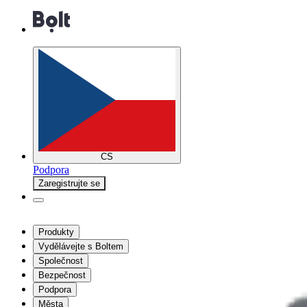
CS
Podpora
Zaregistrujte se
Produkty
Vydělávejte s Boltem
Společnost
Bezpečnost
Podpora
Města