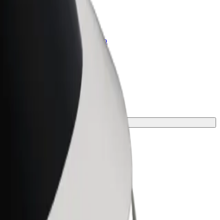
Bolt for Business
Produkty a služby Boltu přesně pro
vaši firmu