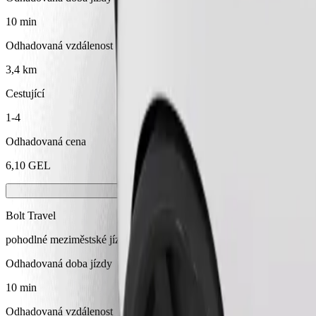
10 min
Odhadovaná vzdálenost
3,4 km
Cestující
1-4
Odhadovaná cena
6,10 GEL
Bolt Travel
pohodlné meziměstské jízdy
Odhadovaná doba jízdy
10 min
Odhadovaná vzdálenost