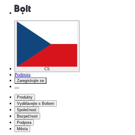
CS
Podpora
Zaregistrujte se
Produkty
Vydělávejte s Boltem
Společnost
Bezpečnost
Podpora
Města