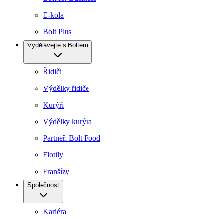
E-kola
Bolt Plus
Vydělávejte s Boltem
Řidiči
Výdělky řidiče
Kurýři
Výdělky kurýra
Partneři Bolt Food
Flotily
Franšízy
Společnost
Kariéra