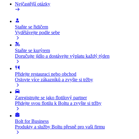
Nejčastější otázky
Staňte se řidičem
Vydělávejte podle sebe
Staňte se kurýrem
Doručujte jídlo a dostávejte výplatu každý týden
Přidejte restauraci nebo obchod
Oslovte více zákazníků a zvyšte si tržby
Zaregistrujte se jako flotilový partner
Přidejte svou flotilu k Boltu a zvyšte si tržby
Bolt for Business
Produkty a služby Boltu přesně pro vaši firmu