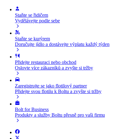
Staňte se řidičem
Vydělávejte podle sebe
Staňte se kurýrem
Doručujte jídlo a dostávejte výplatu každý týden
Přidejte restauraci nebo obchod
Oslovte více zákazníků a zvyšte si tržby
Zaregistrujte se jako flotilový partner
Přidejte svou flotilu k Boltu a zvyšte si tržby
Bolt for Business
Produkty a služby Boltu přesně pro vaši firmu