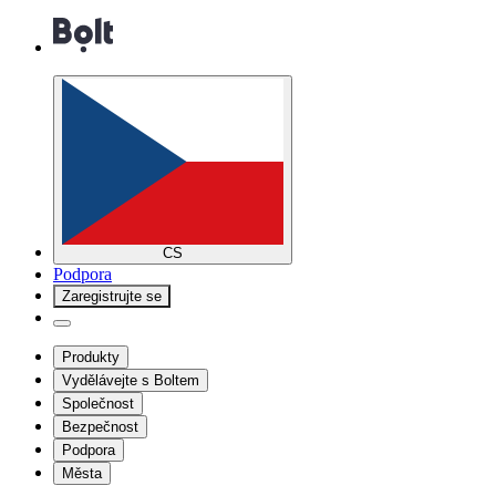
CS
Podpora
Zaregistrujte se
Produkty
Vydělávejte s Boltem
Společnost
Bezpečnost
Podpora
Města