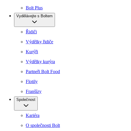
Bolt Plus
Vydělávejte s Boltem
Řidiči
Výdělky řidiče
Kurýři
Výdělky kurýra
Partneři Bolt Food
Flotily
Franšízy
Společnost
Kariéra
O společnosti Bolt