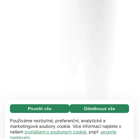
Povolit vše
Odmítnout vše
Nezbytné (65)
Nezbytné soubory cookie umožňují využívat
Zjistit více
Používáme nezbytné, preferenční, analytické a
naše webové stránky díky základním funkcím,
marketingové soubory cookie. Více informací najdete v
našem
prohlášení o souborech cookie
, popř.
upravte
např. navigaci na stránce. Bez těchto souborů
Preference (17)
nastavení
.
cookie nemůže webová stránka správně