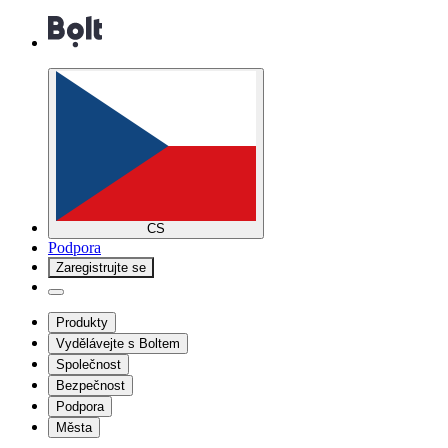
CS
Podpora
Zaregistrujte se
Produkty
Vydělávejte s Boltem
Společnost
Bezpečnost
Podpora
Města