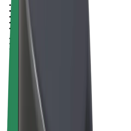
Obchodní podmínky
Soukromí
Cookies
© 2026 Bolt Technology OÜ
Produkty
Jízdy
Koloběžky
Bolt Market
Bolt Food
Bolt Drive
Bolt for Business