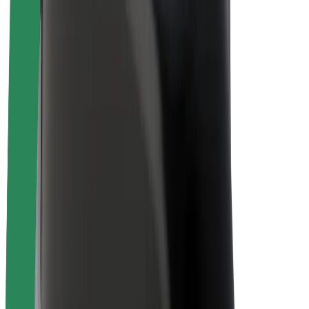
O společnosti Bolt
Udržitelnost podle Boltu
Projekt Zero
Blog
Tiskové centrum
Pokyny ke značce
Naše poslání
Vztahy s investory
Vedení
Značka
Média
Městský fond
Bezpečnost