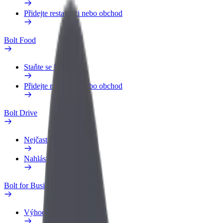
Přidejte restauraci nebo obchod
Bolt Food
Staňte se kurýrem
Přidejte restauraci nebo obchod
Bolt Drive
Nejčastější otázky
Nahlásit vozidlo
Bolt for Business
Výhody