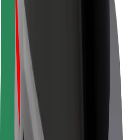
Pro kurýry
Bolt Food
Pro flotilové partnery
Pro restaurace
Bolt for Business
Jiné
Partneři
Obchodní podmínky
Cookies
Zabezpečení
Jízda za pár minut!
Stáhněte si aplikaci Bolt