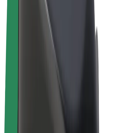
E-kola
Bolt Plus
Vydělávejte s Boltem
Řidiči
Výdělky řidiče
Kurýři
Výdělky kurýra
Partneři Bolt Food
Flotily
Franšízy
Společnost
Kariéra