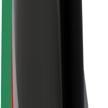
Bezpečnost cestujících
Bezpečnost řidičů
Bezpečnost na koloběžce
Laboratoř bezpečnosti
Města
Lokality
Řešení pro města
Letiště
Nabíjecí stanice Bolt
Podpora
Pro cestující
Pro řidiče