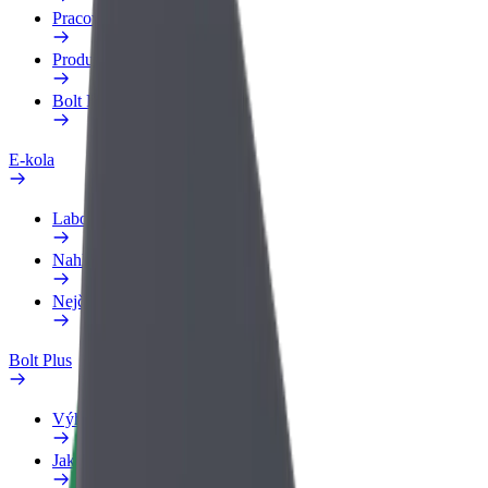
Pracovní profil
Produkty
Bolt Food pro Business
E-kola
Laboratoř bezpečnosti
Nahlásit problém
Nejčastější otázky
Bolt Plus
Výhody
Jak získat členství