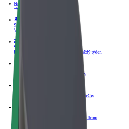
Nejčastější otázky
Staňte se řidičem
Vydělávejte podle sebe
Staňte se kurýrem
Doručujte jídlo a dostávejte výplatu každý týden
Přidejte restauraci nebo obchod
Oslovte více zákazníků a zvyšte si tržby
Zaregistrujte se jako flotilový partner
Přidejte svou flotilu k Boltu a zvyšte si tržby
Bolt for Business
Produkty a služby Boltu přesně pro vaši firmu