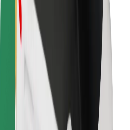
Bezpečnost řidičů
Bezpečnost na koloběžce
Laboratoř bezpečnosti
Města
Lokality
Řešení pro města
Letiště
Nabíjecí stanice Bolt
Podpora
Pro cestující
Pro řidiče
Pro kurýry