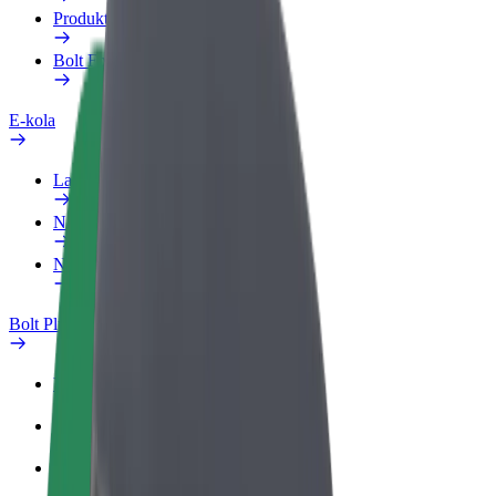
Produkty
Bolt Food pro Business
E-kola
Laboratoř bezpečnosti
Nahlásit problém
Nejčastější otázky
Bolt Plus
Výhody
Jak získat členství
Nejčastější otázky