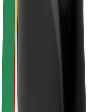
Bolt Plus
Vydělávejte s Boltem
Řidiči
Výdělky řidiče
Kurýři
Výdělky kurýra
Partneři Bolt Food
Flotily
Franšízy
Společnost
Kariéra
O společnosti Bolt