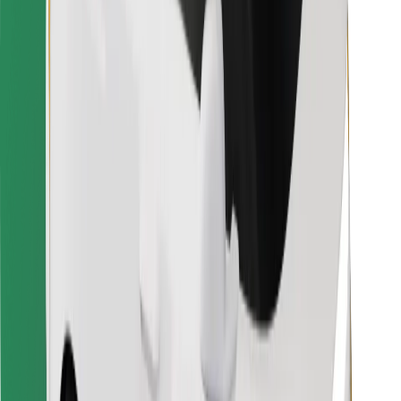
Bolt Food
Pro flotilové partnery
Pro restaurace
Bolt for Business
Jiné
Partneři
Obchodní podmínky
Cookies
Zabezpečení
Jízda za pár minut!
Stáhněte si aplikaci Bolt
Objevte své oblíbené jídlo!