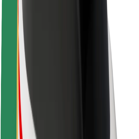
Udržitelnost podle Boltu
Projekt Zero
Blog
Tiskové centrum
Pokyny ke značce
Naše poslání
Vztahy s investory
Vedení
Značka
Média
Městský fond
Bezpečnost
Bezpečnost cestujících