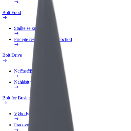
Bolt Food
Staňte se kurýrem
Přidejte restauraci nebo obchod
Bolt Drive
Nejčastější otázky
Nahlásit vozidlo
Bolt for Business
Výhody
Pracovní profil