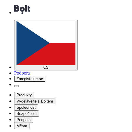
CS
Podpora
Zaregistrujte se
Produkty
Vydělávejte s Boltem
Společnost
Bezpečnost
Podpora
Města