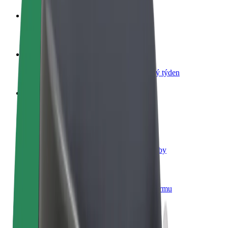
Staňte se řidičem
Vydělávejte podle sebe
Staňte se kurýrem
Doručujte jídlo a dostávejte výplatu každý týden
Přidejte restauraci nebo obchod
Oslovte více zákazníků a zvyšte si tržby
Zaregistrujte se jako flotilový partner
Přidejte svou flotilu k Boltu a zvyšte si tržby
Bolt for Business
Produkty a služby Boltu přesně pro vaši firmu