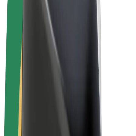
Obchodní podmínky
Soukromí
Cookies
© 2026 Bolt Technology OÜ
Produkty
Jízdy
Koloběžky
Bolt Market
Bolt Food
Bolt Drive
Bolt for Business
E-kola