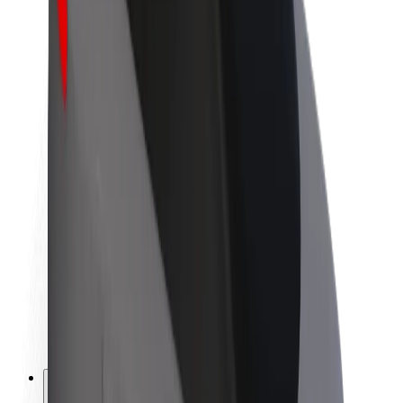
O společnosti Bolt
Udržitelnost podle Boltu
Projekt Zero
Blog
Tiskové centrum
Pokyny ke značce
Naše poslání
Vztahy s investory
Vedení
Značka
Média
Městský fond
Bezpečnost