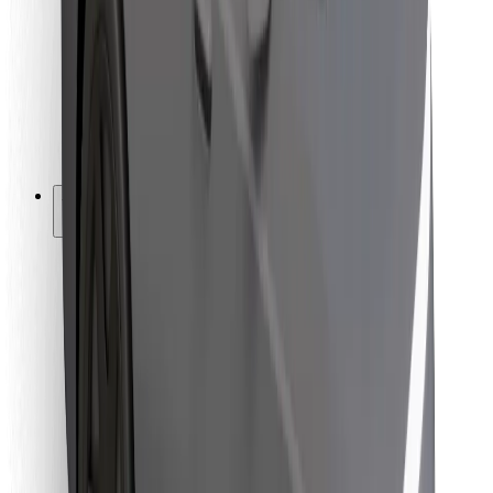
Pro kurýry
Bolt Food
Pro flotilové partnery
Pro restaurace
Bolt for Business
Jiné
Partneři
Obchodní podmínky
Cookies
Zabezpečení
Jízda za pár minut!
Stáhněte si aplikaci Bolt