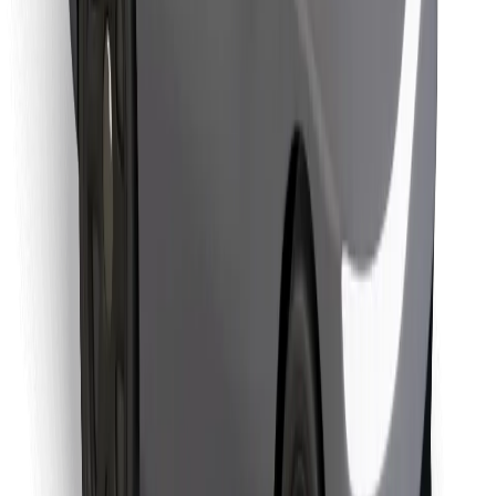
Objevte své oblíbené jídlo!
Stáhněte si aplikaci Bolt Food