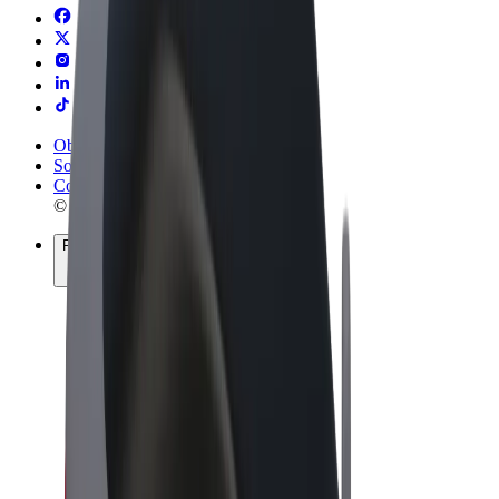
Obchodní podmínky
Soukromí
Cookies
© 2026 Bolt Technology OÜ
Produkty
Jízdy
Koloběžky
Bolt Market
Bolt Food
Bolt Drive
Bolt for Business