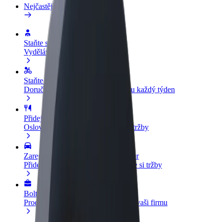
Nejčastější otázky
Staňte se řidičem
Vydělávejte podle sebe
Staňte se kurýrem
Doručujte jídlo a dostávejte výplatu každý týden
Přidejte restauraci nebo obchod
Oslovte více zákazníků a zvyšte si tržby
Zaregistrujte se jako flotilový partner
Přidejte svou flotilu k Boltu a zvyšte si tržby
Bolt for Business
Produkty a služby Boltu přesně pro vaši firmu