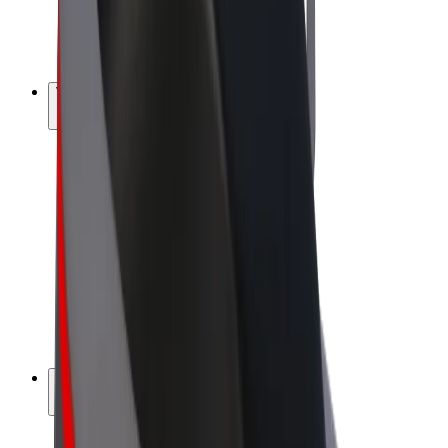
E-kola
Bolt Plus
Vydělávejte s Boltem
Řidiči
Výdělky řidiče
Kurýři
Výdělky kurýra
Partneři Bolt Food
Flotily
Franšízy
Společnost
Kariéra