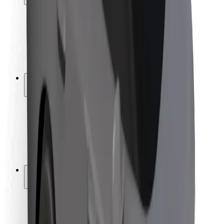
Bezpečnost cestujících
Bezpečnost řidičů
Bezpečnost na koloběžce
Laboratoř bezpečnosti
Města
Lokality
Řešení pro města
Letiště
Nabíjecí stanice Bolt
Podpora
Pro cestující
Pro řidiče