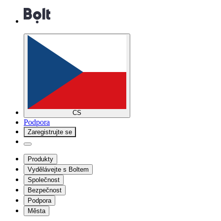
CS
Podpora
Zaregistrujte se
Produkty
Vydělávejte s Boltem
Společnost
Bezpečnost
Podpora
Města