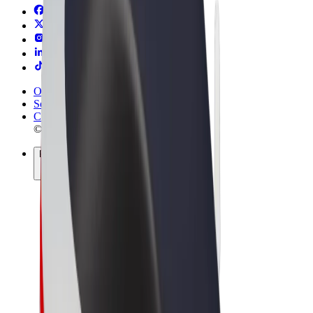
Obchodní podmínky
Soukromí
Cookies
© 2026 Bolt Technology OÜ
Produkty
Jízdy
Koloběžky
Bolt Market
Bolt Food
Bolt Drive
Bolt for Business