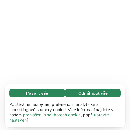
Povolit vše
Odmítnout vše
Nezbytné (65)
Nezbytné soubory cookie umožňují využívat
Zjistit více
Používáme nezbytné, preferenční, analytické a
naše webové stránky díky základním funkcím,
marketingové soubory cookie. Více informací najdete v
našem
prohlášení o souborech cookie
, popř.
upravte
např. navigaci na stránce. Bez těchto souborů
Preference (17)
nastavení
.
cookie nemůže webová stránka správně
Předvolené soubory cookie umožňují našim
Zjistit více
fungovat.
Zjistit více