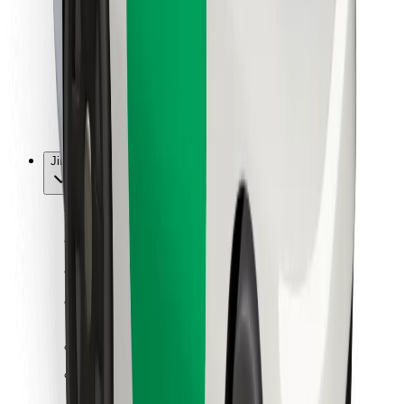
Pro kurýry
Bolt Food
Pro flotilové partnery
Pro restaurace
Bolt for Business
Jiné
Partneři
Obchodní podmínky
Cookies
Zabezpečení
Jízda za pár minut!
Stáhněte si aplikaci Bolt