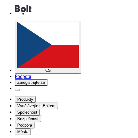
CS
Podpora
Zaregistrujte se
Produkty
Vydělávejte s Boltem
Společnost
Bezpečnost
Podpora
Města