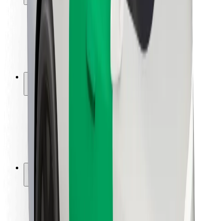
Bezpečnost cestujících
Bezpečnost řidičů
Bezpečnost na koloběžce
Laboratoř bezpečnosti
Města
Lokality
Řešení pro města
Letiště
Nabíjecí stanice Bolt
Podpora
Pro cestující
Pro řidiče