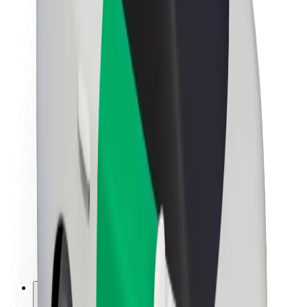
O společnosti Bolt
Udržitelnost podle Boltu
Projekt Zero
Blog
Tiskové centrum
Pokyny ke značce
Naše poslání
Vztahy s investory
Vedení
Značka
Média
Městský fond
Bezpečnost