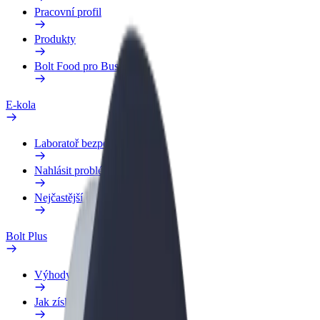
Pracovní profil
Produkty
Bolt Food pro Business
E-kola
Laboratoř bezpečnosti
Nahlásit problém
Nejčastější otázky
Bolt Plus
Výhody
Jak získat členství