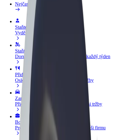
Nejčastější otázky
Staňte se řidičem
Vydělávejte podle sebe
Staňte se kurýrem
Doručujte jídlo a dostávejte výplatu každý týden
Přidejte restauraci nebo obchod
Oslovte více zákazníků a zvyšte si tržby
Zaregistrujte se jako flotilový partner
Přidejte svou flotilu k Boltu a zvyšte si tržby
Bolt for Business
Produkty a služby Boltu přesně pro vaši firmu