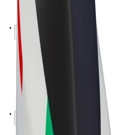
E-kola
Bolt Plus
Vydělávejte s Boltem
Řidiči
Výdělky řidiče
Kurýři
Výdělky kurýra
Partneři Bolt Food
Flotily
Franšízy
Společnost
Kariéra