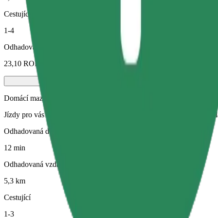
Cestující
1-4
Odhadovaná cena
23,10 RON
Domácí mazlíček
Jízdy pro vás i vašeho domácího mazlíčka. Psi musí mít náhubek, malá
Odhadovaná doba jízdy
12 min
Odhadovaná vzdálenost
5,3 km
Cestující
1-3