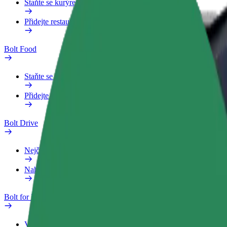
Staňte se kurýrem
Přidejte restauraci nebo obchod
Bolt Food
Staňte se kurýrem
Přidejte restauraci nebo obchod
Bolt Drive
Nejčastější otázky
Nahlásit vozidlo
Bolt for Business
Výhody