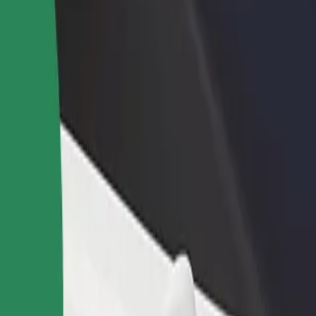
idejte restauraci nebo obchod
Zaregistrujte se jako flotilový partner
lovte více zákazníků a zvyšte si
Přidejte svou flotilu k Boltu a zvyšte
žby
si tržby
an de Urgență Pius Brînzeu
c Județean de Urgență Pius Brînzeu? Prohlédněte si naše služby a najděte 
Stáhnout aplikaci