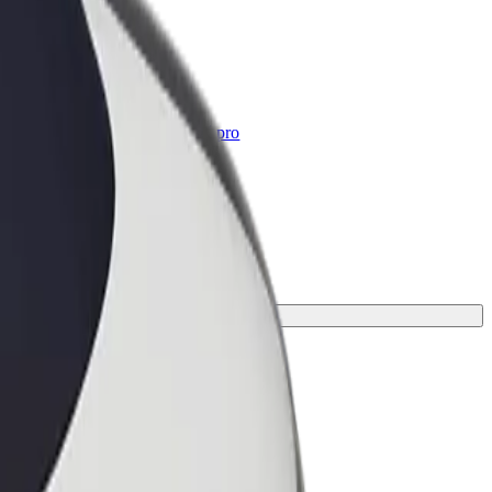
Bolt for Business
Produkty a služby Boltu přesně pro
vaši firmu
tu ideální pro svou cestu.