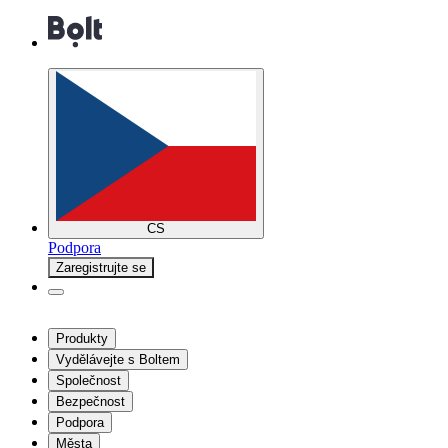
CS
Podpora
Zaregistrujte se
Produkty
Vydělávejte s Boltem
Společnost
Bezpečnost
Podpora
Města