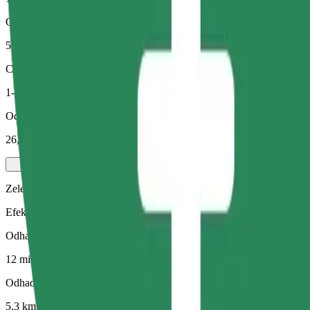
Odhadovaná vzdálenost
5,3 km
Cestující
1-4
Odhadovaná cena
26,90 RON
Zelený
Efektivní jízdy v hybridních a elektrických vozidlech
Odhadovaná doba jízdy
12 min
Odhadovaná vzdálenost
5,3 km