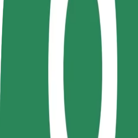
Nejčastější otázky
Staňte se řidičem
Staňte se kurýrem
Př
Vydělávejte podle
Doručujte jídlo a dostávejte výplatu
Os
sebe
každý týden
tr
Jak se dostat z Iulius Mall do Spitalul Clinic Județe
Hledáte nejlepší způsob, jak se dostat z Iulius Mall do Spitalul Clini
Odkud
Iulius Mall
Kam
Spitalul Clinic Județean de Urgență Pius Brînzeu
Pohodlná jízda na dosah ruky!
Bolt