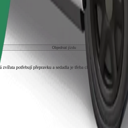
Objednat jízdu
 zvířata potřebují přepravku a sedadla je třeba chránit dekou nebo pod