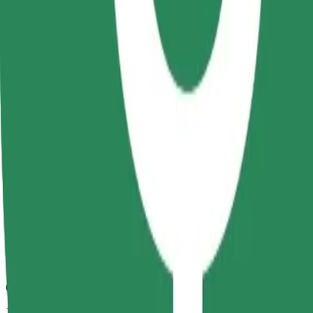
Spolehlivé jízdy v běžných vozidlech střední velikosti.
Odhadovaná doba jízdy
12 min
Odhadovaná vzdálenost
5,3 km
Cestující
1-4
Odhadovaná cena
24,60 RON
Comfort
Větší vozidla s dostatkem místa pro nohy a úložným prostorem
Odhadovaná doba jízdy
12 min