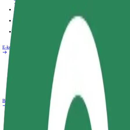
Pracovní profil
Produkty
Bolt Food pro Business
E-kola
Laboratoř bezpečnosti
Nahlásit problém
Nejčastější otázky
Bolt Plus
Výhody
Jak získat členství