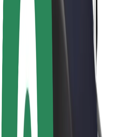
Udržitelnost podle Boltu
Projekt Zero
Blog
Tiskové centrum
Pokyny ke značce
Naše poslání
Vztahy s investory
Vedení
Značka
Média
Městský fond
Bezpečnost
Bezpečnost cestujících