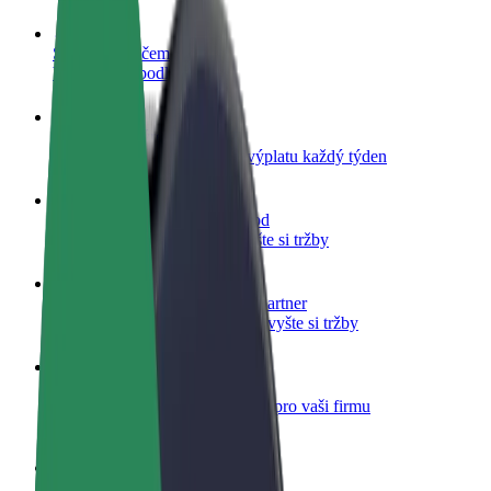
Staňte se řidičem
Vydělávejte podle sebe
Staňte se kurýrem
Doručujte jídlo a dostávejte výplatu každý týden
Přidejte restauraci nebo obchod
Oslovte více zákazníků a zvyšte si tržby
Zaregistrujte se jako flotilový partner
Přidejte svou flotilu k Boltu a zvyšte si tržby
Bolt for Business
Produkty a služby Boltu přesně pro vaši firmu