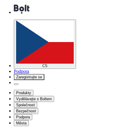
CS
Podpora
Zaregistrujte se
Produkty
Vydělávejte s Boltem
Společnost
Bezpečnost
Podpora
Města