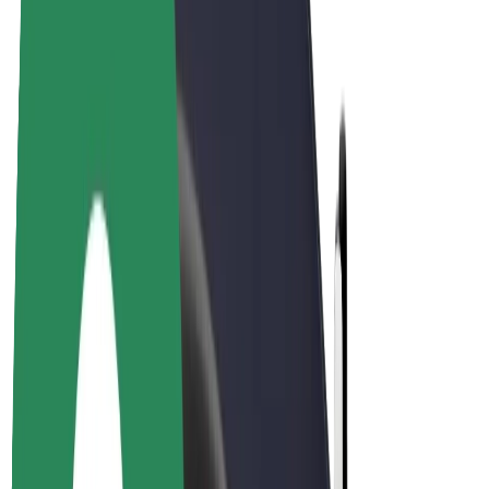
Bolt Plus
Vydělávejte s Boltem
Řidiči
Výdělky řidiče
Kurýři
Výdělky kurýra
Partneři Bolt Food
Flotily
Franšízy
Společnost
Kariéra
O společnosti Bolt