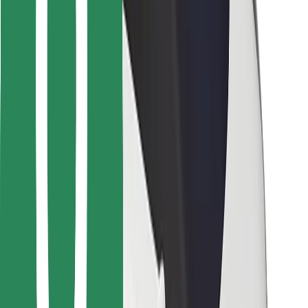
Bolt Food
Pro flotilové partnery
Pro restaurace
Bolt for Business
Jiné
Partneři
Obchodní podmínky
Cookies
Zabezpečení
Jízda za pár minut!
Stáhněte si aplikaci Bolt
Objevte své oblíbené jídlo!