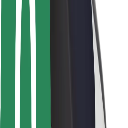
Bezpečnost řidičů
Bezpečnost na koloběžce
Laboratoř bezpečnosti
Města
Lokality
Řešení pro města
Letiště
Nabíjecí stanice Bolt
Podpora
Pro cestující
Pro řidiče
Pro kurýry