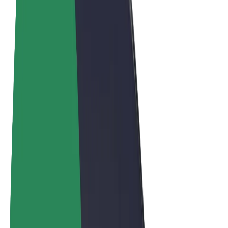
Obchodní podmínky
Soukromí
Cookies
© 2026 Bolt Technology OÜ
Produkty
Jízdy
Koloběžky
Bolt Market
Bolt Food
Bolt Drive
Bolt for Business
E-kola