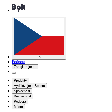
CS
Podpora
Zaregistrujte se
Produkty
Vydělávejte s Boltem
Společnost
Bezpečnost
Podpora
Města