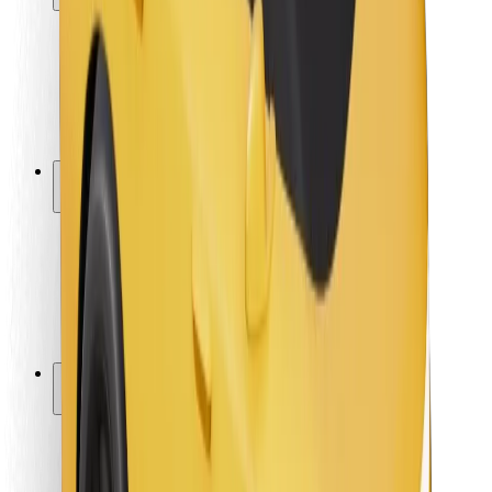
Bezpečnost cestujících
Bezpečnost řidičů
Bezpečnost na koloběžce
Laboratoř bezpečnosti
Města
Lokality
Řešení pro města
Letiště
Nabíjecí stanice Bolt
Podpora
Pro cestující
Pro řidiče