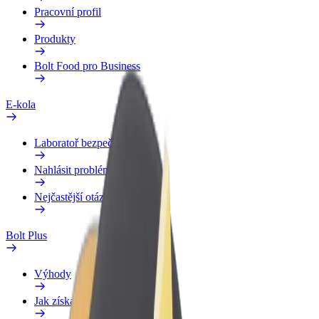
Pracovní profil
Produkty
Bolt Food pro Business
E-kola
Laboratoř bezpečnosti
Nahlásit problém
Nejčastější otázky
Bolt Plus
Výhody
Jak získat členství