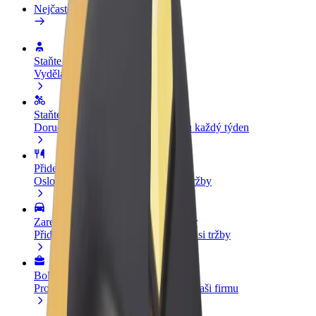
Nejčastější otázky
Staňte se řidičem
Vydělávejte podle sebe
Staňte se kurýrem
Doručujte jídlo a dostávejte výplatu každý týden
Přidejte restauraci nebo obchod
Oslovte více zákazníků a zvyšte si tržby
Zaregistrujte se jako flotilový partner
Přidejte svou flotilu k Boltu a zvyšte si tržby
Bolt for Business
Produkty a služby Boltu přesně pro vaši firmu