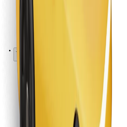
Pro kurýry
Bolt Food
Pro flotilové partnery
Pro restaurace
Bolt for Business
Jiné
Partneři
Obchodní podmínky
Cookies
Zabezpečení
Jízda za pár minut!
Stáhněte si aplikaci Bolt