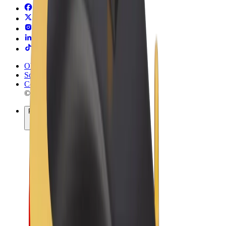
Obchodní podmínky
Soukromí
Cookies
© 2026 Bolt Technology OÜ
Produkty
Jízdy
Koloběžky
Bolt Market
Bolt Food
Bolt Drive
Bolt for Business