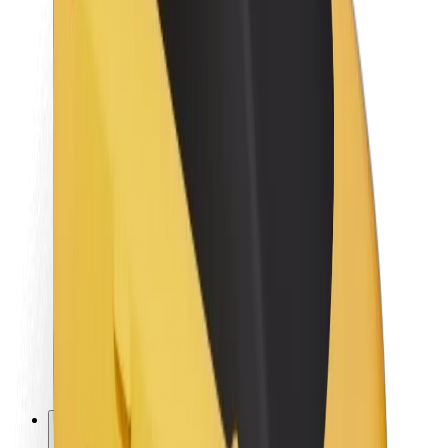
O společnosti Bolt
Udržitelnost podle Boltu
Projekt Zero
Blog
Tiskové centrum
Pokyny ke značce
Naše poslání
Vztahy s investory
Vedení
Značka
Média
Městský fond
Bezpečnost