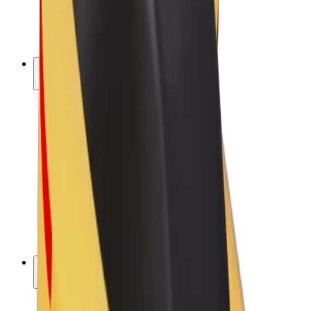
E-kola
Bolt Plus
Vydělávejte s Boltem
Řidiči
Výdělky řidiče
Kurýři
Výdělky kurýra
Partneři Bolt Food
Flotily
Franšízy
Společnost
Kariéra