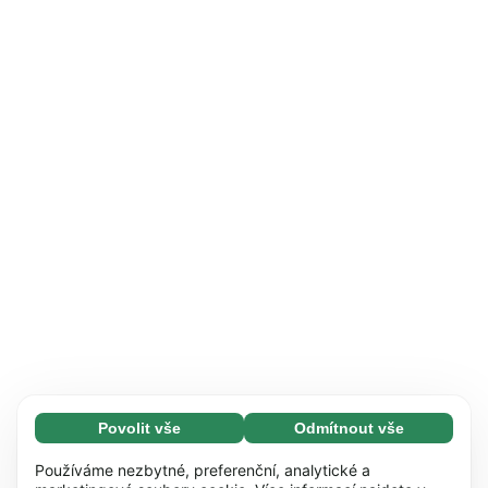
Povolit vše
Odmítnout vše
Nezbytné (65)
Nezbytné soubory cookie umožňují využívat
Zjistit více
Používáme nezbytné, preferenční, analytické a