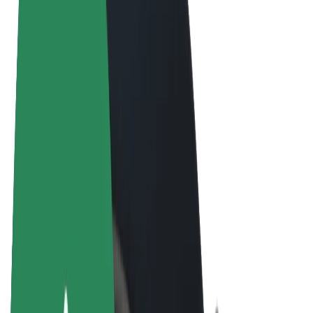
Obchodní podmínky
Soukromí
Cookies
© 2026 Bolt Technology OÜ
Produkty
Jízdy
Koloběžky
Bolt Market
Bolt Food
Bolt Drive
Bolt for Business
E-kola