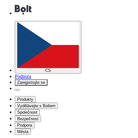
CS
Podpora
Zaregistrujte se
Produkty
Vydělávejte s Boltem
Společnost
Bezpečnost
Podpora
Města