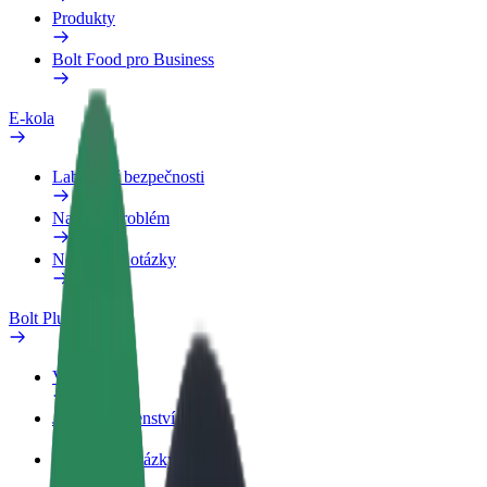
Produkty
Bolt Food pro Business
E-kola
Laboratoř bezpečnosti
Nahlásit problém
Nejčastější otázky
Bolt Plus
Výhody
Jak získat členství
Nejčastější otázky