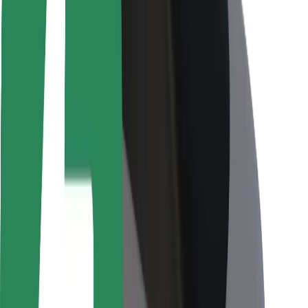
Bezpečnost řidičů
Bezpečnost na koloběžce
Laboratoř bezpečnosti
Města
Lokality
Řešení pro města
Letiště
Nabíjecí stanice Bolt
Podpora
Pro cestující
Pro řidiče
Pro kurýry