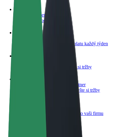
Staňte se řidičem
Vydělávejte podle sebe
Staňte se kurýrem
Doručujte jídlo a dostávejte výplatu každý týden
Přidejte restauraci nebo obchod
Oslovte více zákazníků a zvyšte si tržby
Zaregistrujte se jako flotilový partner
Přidejte svou flotilu k Boltu a zvyšte si tržby
Bolt for Business
Produkty a služby Boltu přesně pro vaši firmu