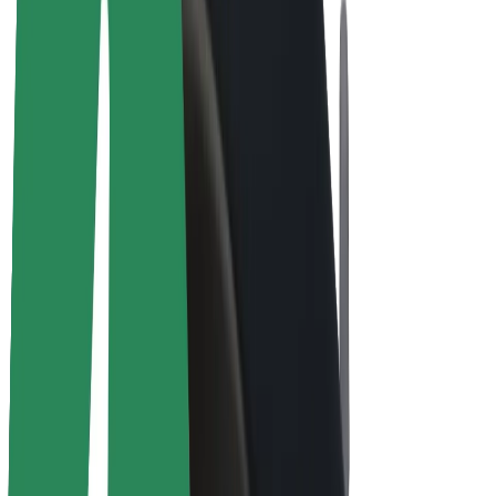
Bolt Plus
Vydělávejte s Boltem
Řidiči
Výdělky řidiče
Kurýři
Výdělky kurýra
Partneři Bolt Food
Flotily
Franšízy
Společnost
Kariéra
O společnosti Bolt