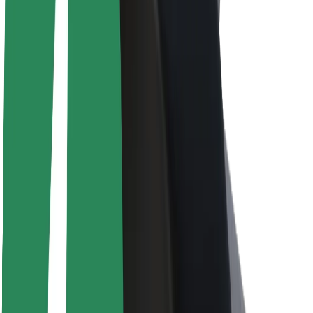
Udržitelnost podle Boltu
Projekt Zero
Blog
Tiskové centrum
Pokyny ke značce
Naše poslání
Vztahy s investory
Vedení
Značka
Média
Městský fond
Bezpečnost
Bezpečnost cestujících