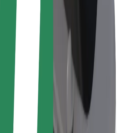
Bolt Food
Pro flotilové partnery
Pro restaurace
Bolt for Business
Jiné
Partneři
Obchodní podmínky
Cookies
Zabezpečení
Jízda za pár minut!
Stáhněte si aplikaci Bolt
Objevte své oblíbené jídlo!