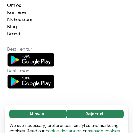
Om os
Karrierer
Nyhedsrum
Blog
Brand
Bestil en tur
Bestil mad
Allow all
Reject all
Necessary (65)
© 2026 Bolt Technology OÜ
Necessary cookies help make our website
We use necessary, preferences, analytics and marketing
Learn more
usable by enabling basic functions, e.g. page
cookies. Read our
cookie declaration
or
manage cookies
.
Leverandører
Vilkår og betingelser
Privatliv
Cookies