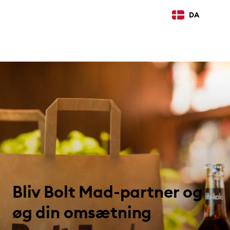
DA
Bliv Bolt Mad-partner og
øg din omsætning