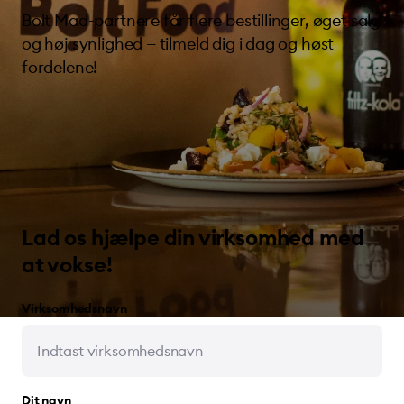
Bolt Mad-partnere får flere bestillinger, øget salg
og høj synlighed — tilmeld dig i dag og høst
fordelene!
Lad os hjælpe din virksomhed med
at vokse!
Virksomhedsnavn
Dit navn