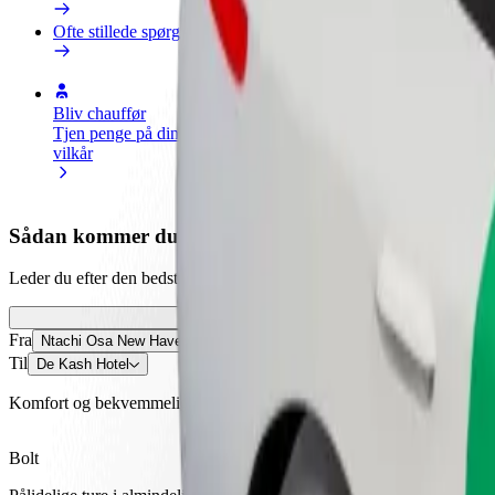
Ofte stillede spørgsmål
Bliv chauffør
Bliv leveringsperson
Tilføj re
Tjen penge på dine
Lever mad og få udbetaling
Nå flere
vilkår
hver uge
indtjeni
Sådan kommer du fra Ntachi Osa New Haven til De 
Leder du efter den bedste måde at komme fra Ntachi Osa New Haven til
Fra
Ntachi Osa New Haven
Til
De Kash Hotel
Komfort og bekvemmelighed er kun et par tryk væk!
Bolt