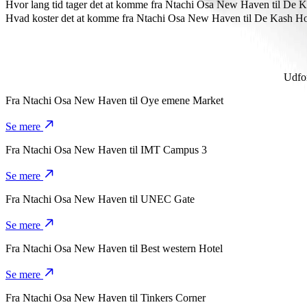
De Kash Hotel er cirka 4,1 km fra Ntachi Osa New Haven.
Hvor lang tid tager det at komme fra Ntachi Osa New Haven til De 
Det tager ca. 10 min. at komme fra Ntachi Osa New Haven til De Kas
Hvad koster det at komme fra Ntachi Osa New Haven til De Kash Ho
Prisen for turen fra Ntachi Osa New Haven til De Kash Hotel med B
Udfor
Fra
Ntachi Osa New Haven
til
Oye emene Market
Se mere
Fra
Ntachi Osa New Haven
til
IMT Campus 3
Se mere
Fra
Ntachi Osa New Haven
til
UNEC Gate
Se mere
Fra
Ntachi Osa New Haven
til
Best western Hotel
Se mere
Fra
Ntachi Osa New Haven
til
Tinkers Corner