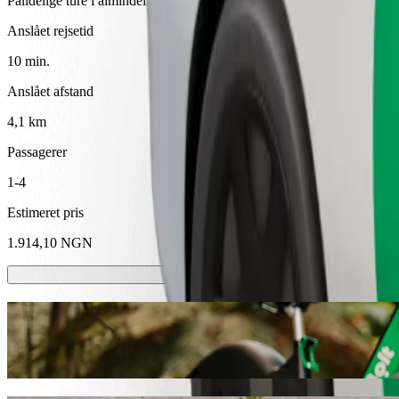
Pålidelige ture i almindelige mellemstore biler.
Anslået rejsetid
10 min.
Anslået afstand
4,1 km
Passagerer
1-4
Estimeret pris
1.914,10 NGN
Løbehjul eller elcykler
Kom rundt i Enugu med løbehjul eller elcykler
Få Bolt-appen