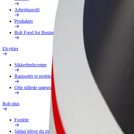
Arbejdsprofil
Produkter
Bolt Food for Business
Elcykler
Sikkerhedscenter
Rapportér et problem
Ofte stillede spørgsmål
Bolt plus
Fordele
Sådan bliver du medlem