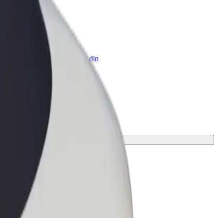
 Business
ukter og tjenester skaleret til din
hed
rejse.