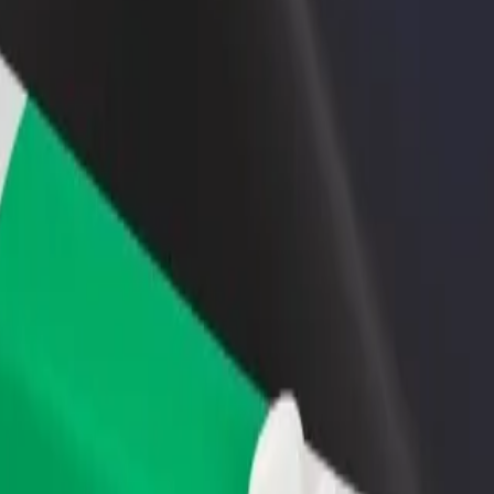
staurant eller butik
Tilmeld dig som flådeejer
Bolt for
 kunder og øg din
Tilføj din flåde til Bolt, og øg din
Bolt-prod
ng
indtjening
virksom
Kash Hotel
 De Kash Hotel? Udforsk vores tjenester og find den perfekte til din 
Hent appen