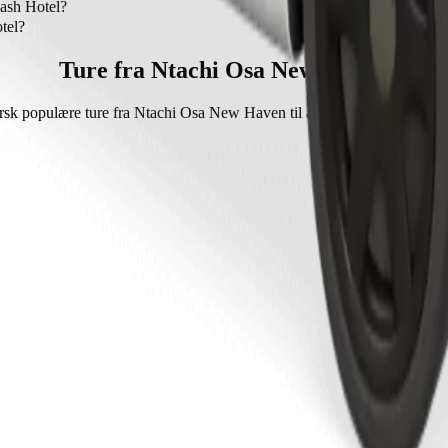
Kash Hotel?
h Hotel med Bolt Tricycle.
tel?
olt Tricycle er ca. 1.112,80 NGN NGN.
Ture fra Ntachi Osa New Haven
sk populære ture fra Ntachi Osa New Haven til andre destinationer i 