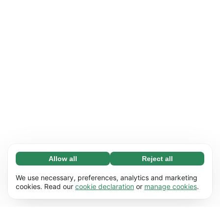
Allow all
Reject all
Necessary (65)
Necessary cookies help make our website
Learn more
We use necessary, preferences, analytics and marketing
usable by enabling basic functions, e.g. page
cookies. Read our
cookie declaration
or
manage cookies
.
navigation. The website cannot function
Preferences (17)
properly without these cookies.
Preference cookies enable our website to
Learn more