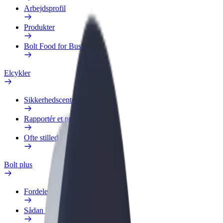
Arbejdsprofil
Produkter
Bolt Food for Business
Elcykler
Sikkerhedscenter
Rapportér et problem
Ofte stillede spørgsmål
Bolt plus
Fordele
Sådan bliver du medlem