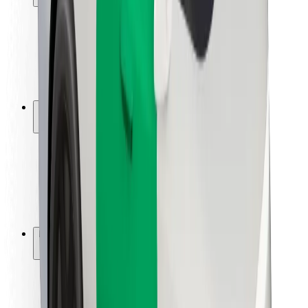
Passagersikkerhed
Chaufførsikkerhed
Sikkerhed på el-løbehjul
Sikkerhedscenter
Byer
Placeringer
Byløsninger
Lufthavne
Bolt-ladestationer
Kundeservice
For passagerer
For chauffører