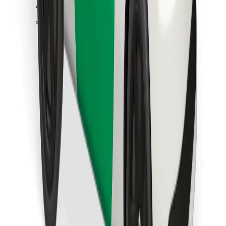
Find din yndlingsmad!
Download Bolt Food-appen