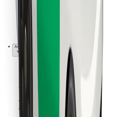
For leveringspersoner
Bolt Food
For flådeejere
For restauranter
Bolt for Business
Andet
Leverandører
Vilkår og betingelser
Cookies
Sikkerhed
Få en tur på få minutter!
Download Bolt-appen