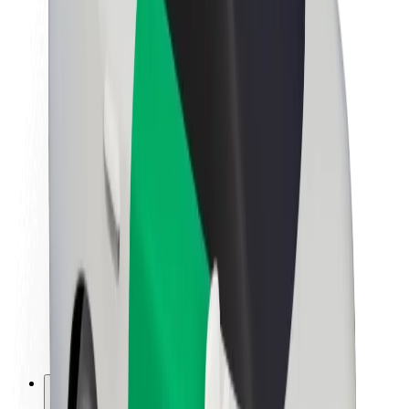
Om Bolt
Bæredygtighed hos Bolt
Project Zero
Blog
Nyhedsrum
Retningslinjer for brand
Mission
Investorrelationer
Ledelse
Brand
Medier
Urban Fund
Sikkerhed