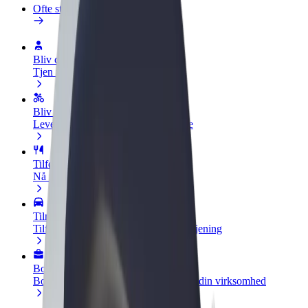
Ofte stillede spørgsmål
Bliv chauffør
Tjen penge på dine vilkår
Bliv leveringsperson
Lever mad og få udbetaling hver uge
Tilføj restaurant eller butik
Nå flere kunder og øg din indtjening
Tilmeld dig som flådeejer
Tilføj din flåde til Bolt, og øg din indtjening
Bolt for Business
Bolt-produkter og tjenester skaleret til din virksomhed