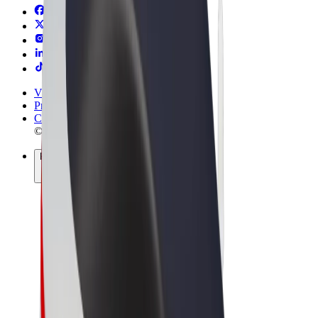
Vilkår og betingelser
Privatliv
Cookies
© 2026 Bolt Technology OÜ
Produkter
Ture
Løbehjul
Bolt Marked
Bolt Food
Bolt Drive
Bolt for Business