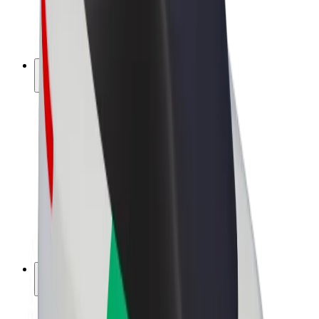
Elcykler
Bolt Plus
Tjen penge med Bolt
Chauffører
Chaufførindtjening
Leveringspersoner
Kurerindtjening
Bolt Mad partnere
Flåder
Franchise
Virksomhed
Karrierer