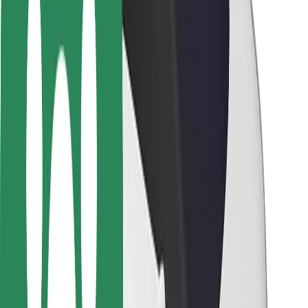
Chaufførsikkerhed
Sikkerhed på el-løbehjul
Sikkerhedscenter
Byer
Placeringer
Byløsninger
Lufthavne
Bolt-ladestationer
Kundeservice
For passagerer
For chauffører
For leveringspersoner