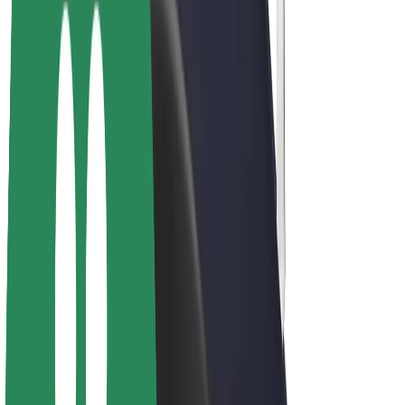
Bolt Plus
Tjen penge med Bolt
Chauffører
Chaufførindtjening
Leveringspersoner
Kurerindtjening
Bolt Mad partnere
Flåder
Franchise
Virksomhed
Karrierer
Om Bolt