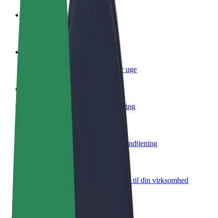
Bliv chauffør
Tjen penge på dine vilkår
Bliv leveringsperson
Lever mad og få udbetaling hver uge
Tilføj restaurant eller butik
Nå flere kunder og øg din indtjening
Tilmeld dig som flådeejer
Tilføj din flåde til Bolt, og øg din indtjening
Bolt for Business
Bolt-produkter og tjenester skaleret til din virksomhed