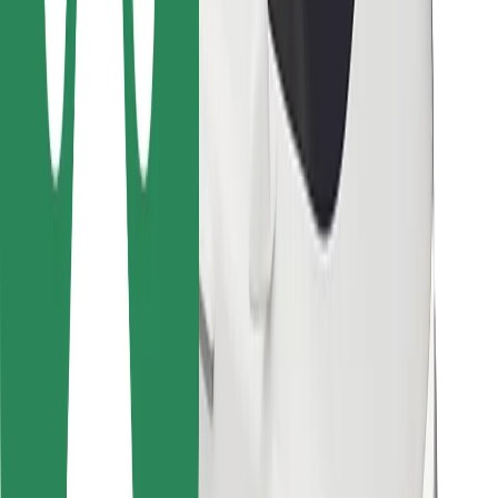
Bolt Food
For flådeejere
For restauranter
Bolt for Business
Andet
Leverandører
Vilkår og betingelser
Cookies
Sikkerhed
Få en tur på få minutter!
Download Bolt-appen
Find din yndlingsmad!