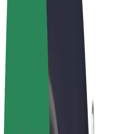
Vilkår og betingelser
Privatliv
Cookies
© 2026 Bolt Technology OÜ
Produkter
Ture
Løbehjul
Bolt Marked
Bolt Food
Bolt Drive
Bolt for Business
Elcykler