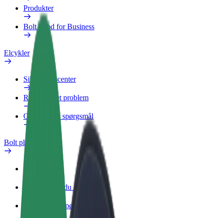
Produkter
Bolt Food for Business
Elcykler
Sikkerhedscenter
Rapportér et problem
Ofte stillede spørgsmål
Bolt plus
Fordele
Sådan bliver du medlem
Ofte stillede spørgsmål