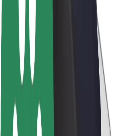
Bæredygtighed hos Bolt
Project Zero
Blog
Nyhedsrum
Retningslinjer for brand
Mission
Investorrelationer
Ledelse
Brand
Medier
Urban Fund
Sikkerhed
Passagersikkerhed