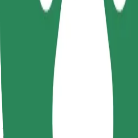
Pålidelige ture i almindelige mellemstore biler.
Anslået rejsetid
12 min.
Anslået afstand
4,4 km
Passagerer
1-4
Estimeret pris
6,10 PLN
Komfort
Større biler med mere benplads og opbevaring
Anslået rejsetid
12 min.