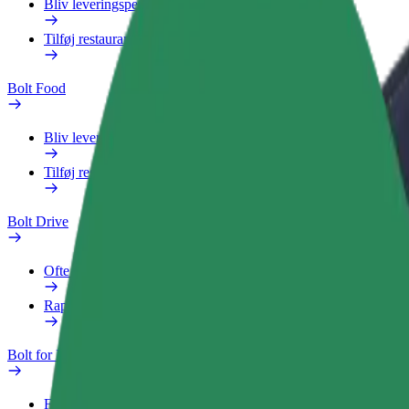
Bliv leveringsperson
Tilføj restaurant eller butik
Bolt Food
Bliv leveringsperson
Tilføj restaurant eller butik
Bolt Drive
Ofte stillede spørgsmål
Rapportér et køretøj
Bolt for Business
Fordele