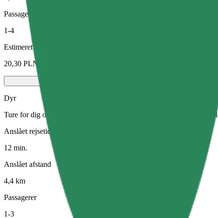
Passagerer
1-4
Estimeret pris
20,30 PLN
Dyr
Ture for dig og dit kæledyr. Hunde skal bære mundkurv, små dyr skal v
Anslået rejsetid
12 min.
Anslået afstand
4,4 km
Passagerer
1-3