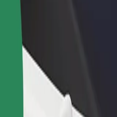
staurant eller butik
Tilmeld dig som flådeejer
Bolt for
 kunder og øg din
Tilføj din flåde til Bolt, og øg din
Bolt-prod
ng
indtjening
virksom
ź Fabryczna
 Łódź Fabryczna? Udforsk vores tjenester og find den perfekte til din 
Hent appen