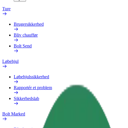
Ture
Brugersikkerhed
Bliv chauffør
Bolt Send
Løbehjul
Løbehjulssikkerhed
Rapportér et problem
Sikkerhedslab
Bolt Marked