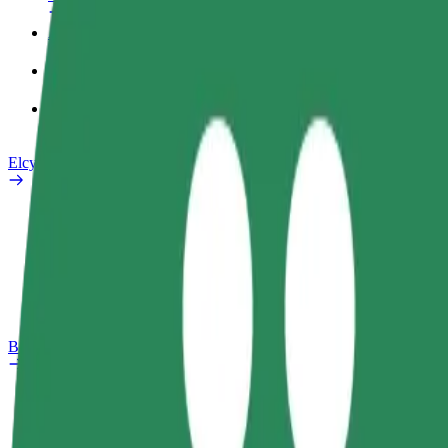
Arbejdsprofil
Produkter
Bolt Food for Business
Elcykler
Sikkerhedscenter
Rapportér et problem
Ofte stillede spørgsmål
Bolt plus
Fordele
Sådan bliver du medlem