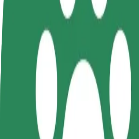
Ofte stillede spørgsmål
Bliv chauffør
Bliv leveringsperson
Tilføj re
Tjen penge på dine
Lever mad og få udbetaling
Nå flere
vilkår
hver uge
indtjeni
Sådan kommer du fra Pasaż Łódzki til Dworzec Łód
Leder du efter den bedste måde at komme fra Pasaż Łódzki til Dworzec
Fra
Pasaż Łódzki
Til
Dworzec Łódź Fabryczna
Komfort og bekvemmelighed er kun et par tryk væk!
Bolt