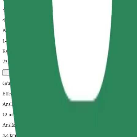
Anslået afstand
4,4 km
Passagerer
1-4
Estimeret pris
23,80 PLN
Grøn
Effektive ture i hybrid- og elektriske køretøjer
Anslået rejsetid
12 min.
Anslået afstand
4,4 km