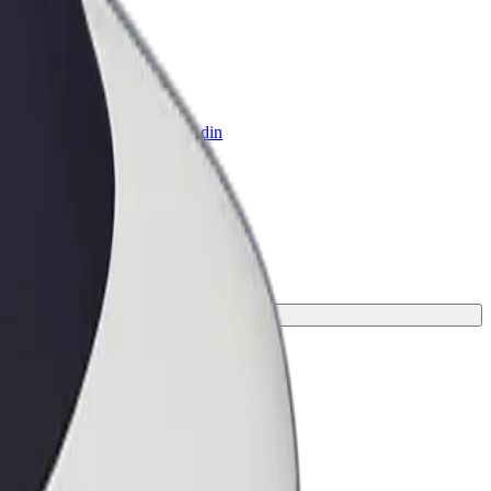
 Business
ukter og tjenester skaleret til din
hed
rejse.