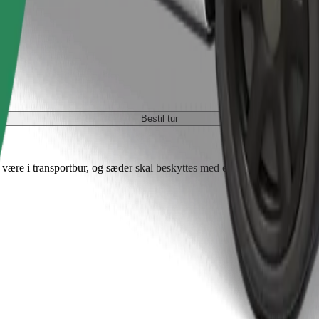
Bestil tur
ære i transportbur, og sæder skal beskyttes med et tæppe eller underla