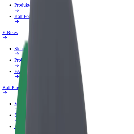
Produkte
Bolt Food für Unternehmen
E-Bikes
Sicherheitslabor
Problem melden
FAQ
Bolt Plus
Vorteile
So machst du mit
FAQ