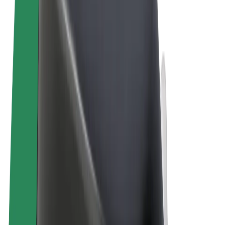
Allgemeine Geschäftsbedingungen
Datenschutz
Cookies
© 2026 Bolt Technology OÜ
Produkte
Fahrten
E-Scooter/E-Bikes
Bolt Market
Bolt Food
Bolt Drive
Bolt for Business