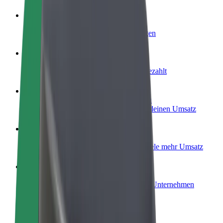
Werde Fahrer:in
Erziele Umsatz nach deinen Bedingungen
Werde Kurier
Liefere Essen und werde wöchentlich bezahlt
Füge ein Restaurant oder Geschäft hinzu
Erreiche mehr Kund:innen und steigere deinen Umsatz
Als Flottenbesitzer:in anmelden
Füge deine Flotte zu Bolt hinzu und erziele mehr Umsatz
Bolt for Business
Bolt Produkte und Bolt Dienste für dein Unternehmen
optimiert