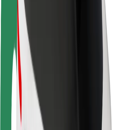
Fahrgast-Sicherheit
Fahrer-Sicherheit
E-Scooter-Sicherheit
Sicherheitslabor
Städte
Standorte
Lösungen für Städte
Flughäfen
Bolt Ladestationen
Support
Für Nutzer:innen
Für Fahrer:innen
Für Kuriere