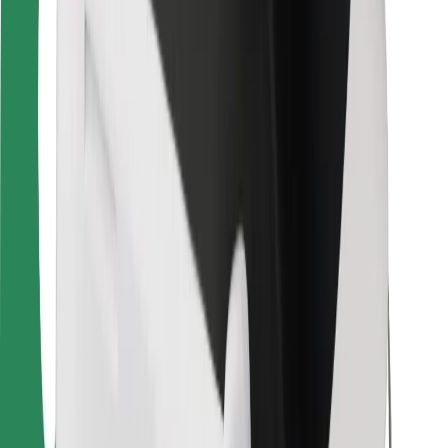
Bolt Food
Für Flottenbesitzer:innen
Für Restaurants
Bolt for Business
Sonstige
Zulieferer
Allgemeine Geschäftsbedingungen
Cookies
Sicherheit
In wenigen Minuten zu deiner Fahrt!
Bolt App herunterladen
Finde dein Lieblingsgericht!