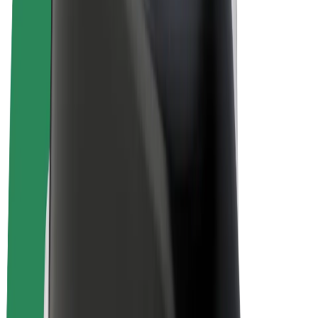
E-Bikes
Bolt Plus
Erziele Umsatz mit Bolt
Fahrer:innen
Umsatz brutto für Fahrer:innen
Kuriere
Umsatz brutto für Kuriere
Bolt Food Händler:innen
Flotten
Franchise
Unternehmen
Karriere
Über Bolt