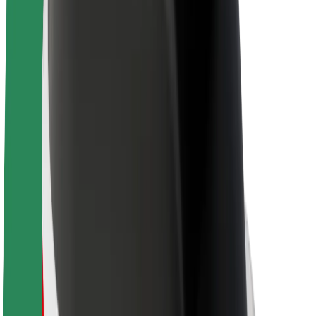
Nachhaltigkeit bei Bolt
Project Zero
Blog
Newsroom
Markenrichtlinien
Mission
Investor Relations
Leitung
Marke
Medien
Urban Fund
Sicherheit