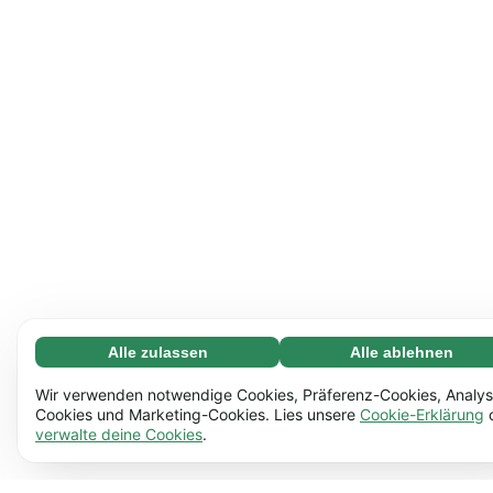
Alle zulassen
Alle ablehnen
Notwendige (65)
Notwendige Cookies helfen dabei, unsere Website
Mehr erfahren
Wir verwenden notwendige Cookies, Präferenz-Cookies, Analys
nutzbar zu machen, indem sie grundlegende Funktionen
Cookies und Marketing-Cookies. Lies unsere
Cookie-Erklärung
verwalte deine Cookies
.
ermöglichen, z.B. die Seitennavigation. Ohne diese
Einstellungen (17)
Cookies funktioniert die Website nicht richtig.
Mehr
Mit Hilfe von Einstellungs-Cookies kann sich unsere
Mehr erfahren
erfahren