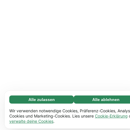
Alle zulassen
Alle ablehnen
Notwendige (65)
Notwendige Cookies helfen dabei, unsere Website
Mehr erfahren
Wir verwenden notwendige Cookies, Präferenz-Cookies, Analys
nutzbar zu machen, indem sie grundlegende Funktionen
Cookies und Marketing-Cookies. Lies unsere
Cookie-Erklärung
verwalte deine Cookies
.
ermöglichen, z.B. die Seitennavigation. Ohne diese
Einstellungen (17)
Cookies funktioniert die Website nicht richtig.
Mehr