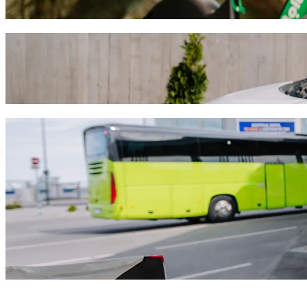
Bolt App herunterladen
Fahre von Mackenzie Beach nach Larnaca 
Wir empfehlen dir, Bolt Ride-Hailing zu wählen, wenn du nach dem b
auch immer der Anlass ist, wir finden das perfekte Fahrzeug für dich.
Bolt App herunterladen
Bolt Services für deine Fahrt von Macke
Viel Gepäck? Buche unsere XL-Vans für bis zu 6 Personen.
Möchtest du stilvoll ankommen? Probiere Bolts Premium-Fahrzeu
Reist du mit Kindern? Bestelle eine kindgerechte Fahrt mit einem 
Ist dein Haustier dabei? Probiere unsere haustierfreundlichen Fahr
Brauchst du zusätzliche Hilfe? Unsere Assist-Kategorie bietet rol
Günstige Fahrten? Geniesse kompakte Fahrzeuge zu einem niedrig
Bolt App herunterladen