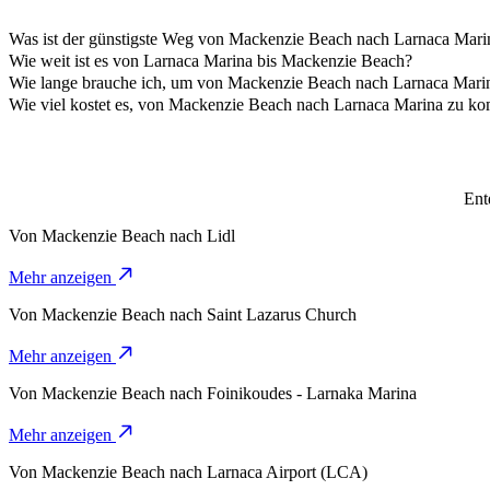
Was ist der günstigste Weg von Mackenzie Beach nach Larnaca Mar
Die preiswerteste Art, von Mackenzie Beach nach Larnaca Marina zu
Wie weit ist es von Larnaca Marina bis Mackenzie Beach?
Larnaca Marina ist ungefähr 4.9 km von Mackenzie Beach entfernt.
Wie lange brauche ich, um von Mackenzie Beach nach Larnaca Mar
Die Fahrt von Mackenzie Beach nach Larnaca Marina mit 4-Seater da
Wie viel kostet es, von Mackenzie Beach nach Larnaca Marina zu 
Die Kosten für die Fahrt von Mackenzie Beach nach Larnaca Marina
Ent
Von
Mackenzie Beach
nach
Lidl
Mehr anzeigen
Von
Mackenzie Beach
nach
Saint Lazarus Church
Mehr anzeigen
Von
Mackenzie Beach
nach
Foinikoudes - Larnaka Marina
Mehr anzeigen
Von
Mackenzie Beach
nach
Larnaca Airport (LCA)