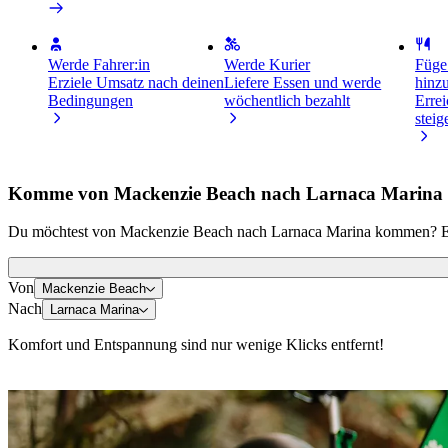
Werde Fahrer:in
Werde Kurier
Füge
Erziele Umsatz nach deinen
Liefere Essen und werde
hinz
Bedingungen
wöchentlich bezahlt
Erre
stei
Komme von Mackenzie Beach nach Larnaca Marina
Du möchtest von Mackenzie Beach nach Larnaca Marina kommen? Entd
Von
Mackenzie Beach
Nach
Larnaca Marina
Komfort und Entspannung sind nur wenige Klicks entfernt!
E-Scooter oder E-Bikes
Komme in Larnaca mit E-Scootern oder E-Bikes von A nach B