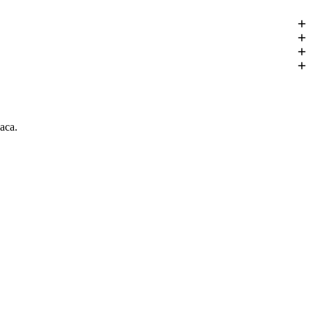
0 EUR.
aca.