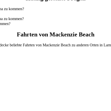
ina zu kommen?
 kommen, ist mit 4-Seater. Eine Fahrt kostet dich ungefähr EUR 14.7
ina zu kommen?
uert etwa 10 Min..
kommen?
 mit 4-Seater betragen ca. EUR 14.70 EUR.
Fahrten von Mackenzie Beach
decke beliebte Fahrten von Mackenzie Beach zu anderen Orten in Larn