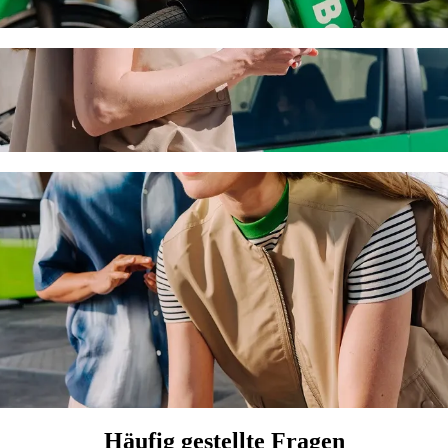
Marina mit Bolt Ride-Hailing
esten Preis für eine Fahrt nach Larnaca Marina suchst. Mit Bolt daue
nzie Beach nach Larnaca Marina
ge.
Kindersitz.
ten.
lstuhlgerechte Fahrzeuge.
eren Preis mit Bolt Basic.
Häufig gestellte Fragen