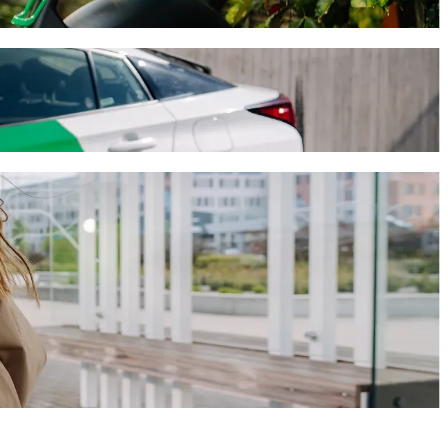
rt diese Fahrt etwa 10 Min. und kostet ungefähr EUR 14.70 EUR. Was