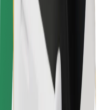
Für Kuriere
Bolt Food
Für Flottenbesitzer:innen
Für Restaurants
Bolt for Business
Sonstige
Zulieferer
Allgemeine Geschäftsbedingungen
Cookies
Sicherheit
In wenigen Minuten zu deiner Fahrt!
Bolt App herunterladen