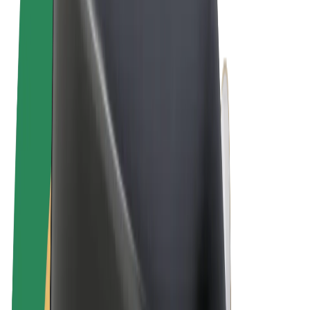
Allgemeine Geschäftsbedingungen
Datenschutz
Cookies
© 2026 Bolt Technology OÜ
Produkte
Fahrten
E-Scooter/E-Bikes
Bolt Market
Bolt Food
Bolt Drive