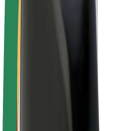
Bolt for Business
E-Bikes
Bolt Plus
Erziele Umsatz mit Bolt
Fahrer:innen
Umsatz brutto für Fahrer:innen
Kuriere
Umsatz brutto für Kuriere
Bolt Food Händler:innen
Flotten
Franchise
Unternehmen