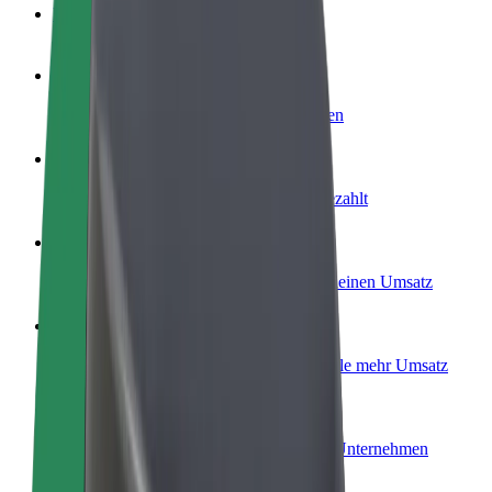
FAQ
Werde Fahrer:in
Erziele Umsatz nach deinen Bedingungen
Werde Kurier
Liefere Essen und werde wöchentlich bezahlt
Füge ein Restaurant oder Geschäft hinzu
Erreiche mehr Kund:innen und steigere deinen Umsatz
Als Flottenbesitzer:in anmelden
Füge deine Flotte zu Bolt hinzu und erziele mehr Umsatz
Bolt for Business
Bolt Produkte und Bolt Dienste für dein Unternehmen
optimiert