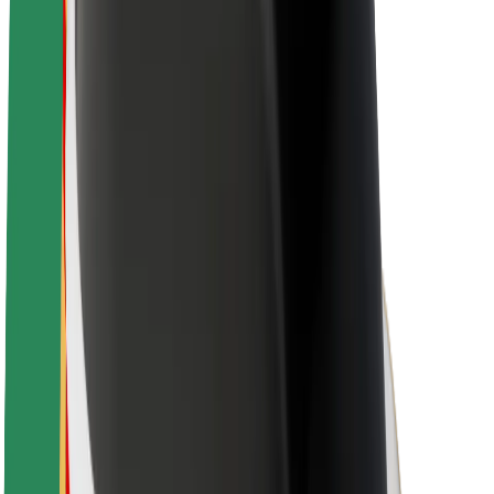
Karriere
Über Bolt
Nachhaltigkeit bei Bolt
Project Zero
Blog
Newsroom
Markenrichtlinien
Mission
Investor Relations
Leitung
Marke
Medien
Urban Fund
Sicherheit