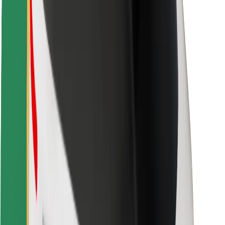
Fahrgast-Sicherheit
Fahrer-Sicherheit
E-Scooter-Sicherheit
Sicherheitslabor
Städte
Standorte
Lösungen für Städte
Flughäfen
Bolt Ladestationen
Support
Für Nutzer:innen
Für Fahrer:innen