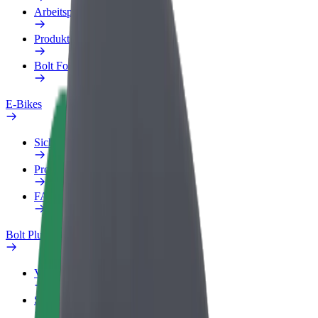
Arbeitsprofil
Produkte
Bolt Food für Unternehmen
E-Bikes
Sicherheitslabor
Problem melden
FAQ
Bolt Plus
Vorteile
So machst du mit