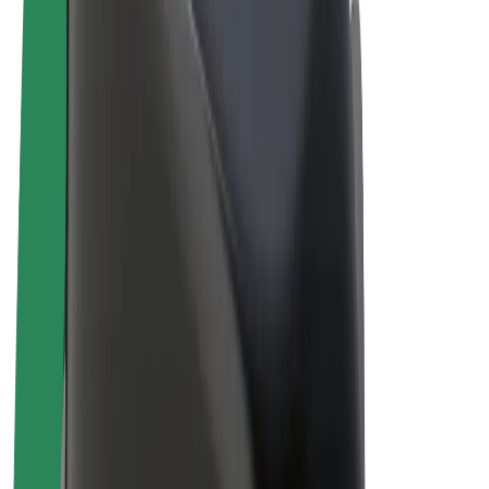
Bolt for Business
E-Bikes
Bolt Plus
Erziele Umsatz mit Bolt
Fahrer:innen
Umsatz brutto für Fahrer:innen
Kuriere
Umsatz brutto für Kuriere
Bolt Food Händler:innen
Flotten
Franchise
Unternehmen