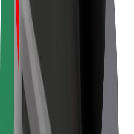
Für Kuriere
Bolt Food
Für Flottenbesitzer:innen
Für Restaurants
Bolt for Business
Sonstige
Zulieferer
Allgemeine Geschäftsbedingungen
Cookies
Sicherheit
In wenigen Minuten zu deiner Fahrt!
Bolt App herunterladen