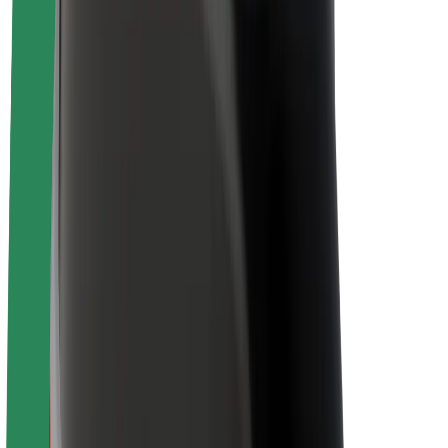
Karriere
Über Bolt
Nachhaltigkeit bei Bolt
Project Zero
Blog
Newsroom
Markenrichtlinien
Mission
Investor Relations
Leitung
Marke
Medien
Urban Fund
Sicherheit