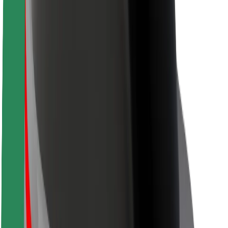
Fahrgast-Sicherheit
Fahrer-Sicherheit
E-Scooter-Sicherheit
Sicherheitslabor
Städte
Standorte
Lösungen für Städte
Flughäfen
Bolt Ladestationen
Support
Für Nutzer:innen
Für Fahrer:innen