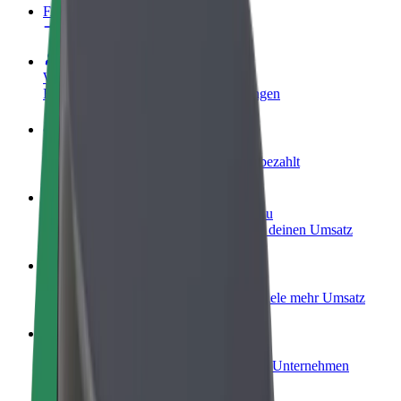
FAQ
Werde Fahrer:in
Erziele Umsatz nach deinen Bedingungen
Werde Kurier
Liefere Essen und werde wöchentlich bezahlt
Füge ein Restaurant oder Geschäft hinzu
Erreiche mehr Kund:innen und steigere deinen Umsatz
Als Flottenbesitzer:in anmelden
Füge deine Flotte zu Bolt hinzu und erziele mehr Umsatz
Bolt for Business
Bolt Produkte und Bolt Dienste für dein Unternehmen
optimiert