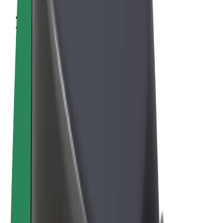
Allgemeine Geschäftsbedingungen
Datenschutz
Cookies
© 2026 Bolt Technology OÜ
Produkte
Fahrten
E-Scooter/E-Bikes
Bolt Market
Bolt Food
Bolt Drive