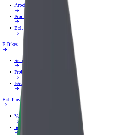
Arbeitsprofil
Produkte
Bolt Food für Unternehmen
E-Bikes
Sicherheitslabor
Problem melden
FAQ
Bolt Plus
Vorteile
So machst du mit