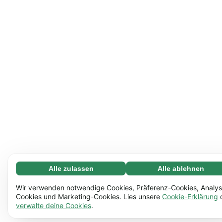
Alle zulassen
Alle ablehnen
Notwendige (65)
Notwendige Cookies helfen dabei, unsere Website
Mehr erfahren
Wir verwenden notwendige Cookies, Präferenz-Cookies, Analys
nutzbar zu machen, indem sie grundlegende Funktionen
Cookies und Marketing-Cookies. Lies unsere
Cookie-Erklärung
verwalte deine Cookies
.
ermöglichen, z.B. die Seitennavigation. Ohne diese
Einstellungen (17)
Cookies funktioniert die Website nicht richtig.
Mehr