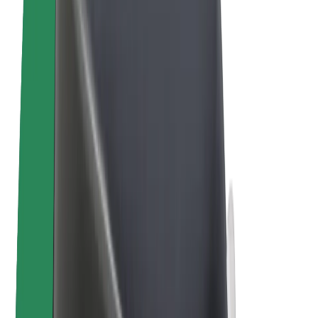
Bolt for Business
E-Bikes
Bolt Plus
Erziele Umsatz mit Bolt
Fahrer:innen
Umsatz brutto für Fahrer:innen
Kuriere
Umsatz brutto für Kuriere
Bolt Food Händler:innen
Flotten
Franchise
Unternehmen