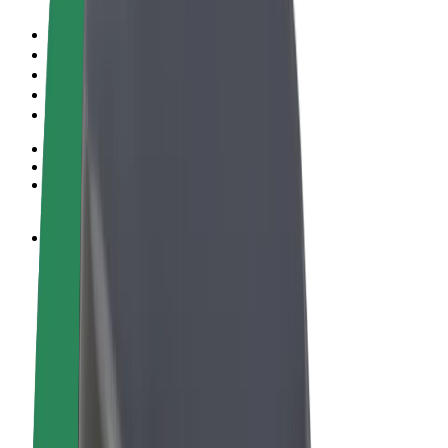
Allgemeine Geschäftsbedingungen
Datenschutz
Cookies
© 2026 Bolt Technology OÜ
Produkte
Fahrten
E-Scooter/E-Bikes
Bolt Market
Bolt Food
Bolt Drive