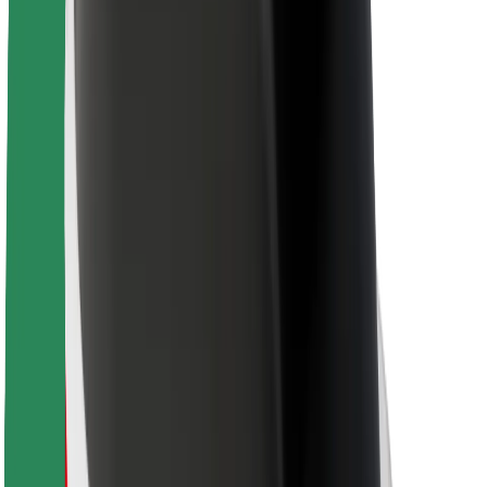
Für Kuriere
Bolt Food
Für Flottenbesitzer:innen
Für Restaurants
Bolt for Business
Sonstige
Zulieferer
Allgemeine Geschäftsbedingungen
Cookies
Sicherheit
In wenigen Minuten zu deiner Fahrt!
Bolt App herunterladen