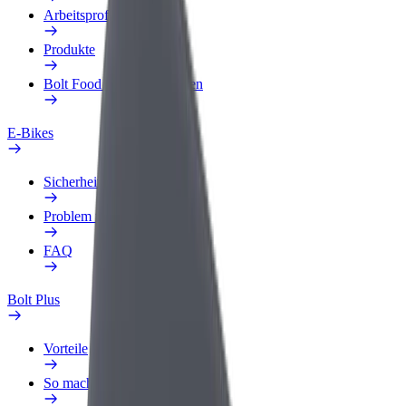
Arbeitsprofil
Produkte
Bolt Food für Unternehmen
E-Bikes
Sicherheitslabor
Problem melden
FAQ
Bolt Plus
Vorteile
So machst du mit