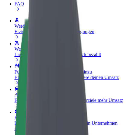
FAQ
Werde Fahrer:in
Erziele Umsatz nach deinen Bedingungen
Werde Kurier
Liefere Essen und werde wöchentlich bezahlt
Füge ein Restaurant oder Geschäft hinzu
Erreiche mehr Kund:innen und steigere deinen Umsatz
Als Flottenbesitzer:in anmelden
Füge deine Flotte zu Bolt hinzu und erziele mehr Umsatz
Bolt for Business
Bolt Produkte und Bolt Dienste für dein Unternehmen
optimiert