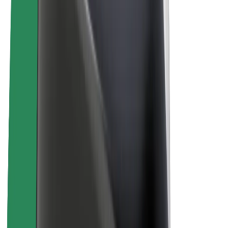
Karriere
Über Bolt
Nachhaltigkeit bei Bolt
Project Zero
Blog
Newsroom
Markenrichtlinien
Mission
Investor Relations
Leitung
Marke
Medien
Urban Fund
Sicherheit