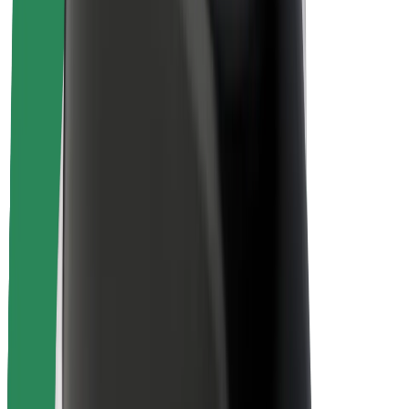
Fahrgast-Sicherheit
Fahrer-Sicherheit
E-Scooter-Sicherheit
Sicherheitslabor
Städte
Standorte
Lösungen für Städte
Flughäfen
Bolt Ladestationen
Support
Für Nutzer:innen
Für Fahrer:innen