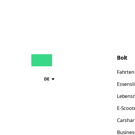
Bolt
Fahrten
DE
Essensl
Lebensm
E-Scoot
Carshar
Busines