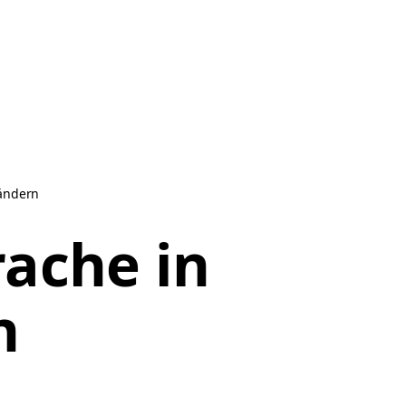
 ändern
ache in
n