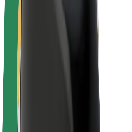
Bolt for Business
E-Bikes
Bolt Plus
Erziele Umsatz mit Bolt
Fahrer:innen
Umsatz brutto für Fahrer:innen
Kuriere
Umsatz brutto für Kuriere
Bolt Food Händler:innen
Flotten
Franchise
Unternehmen