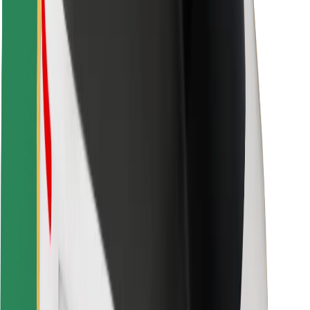
Fahrgast-Sicherheit
Fahrer-Sicherheit
E-Scooter-Sicherheit
Sicherheitslabor
Städte
Standorte
Lösungen für Städte
Flughäfen
Bolt Ladestationen
Support
Für Nutzer:innen
Für Fahrer:innen