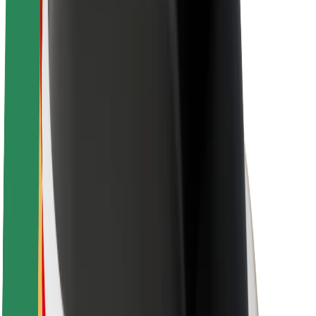
Karriere
Über Bolt
Nachhaltigkeit bei Bolt
Project Zero
Blog
Newsroom
Markenrichtlinien
Mission
Investor Relations
Leitung
Marke
Medien
Urban Fund
Sicherheit