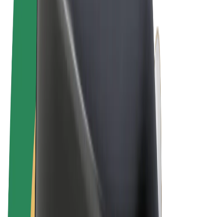
Allgemeine Geschäftsbedingungen
Datenschutz
Cookies
© 2026 Bolt Technology OÜ
Produkte
Fahrten
E-Scooter/E-Bikes
Bolt Market
Bolt Food
Bolt Drive