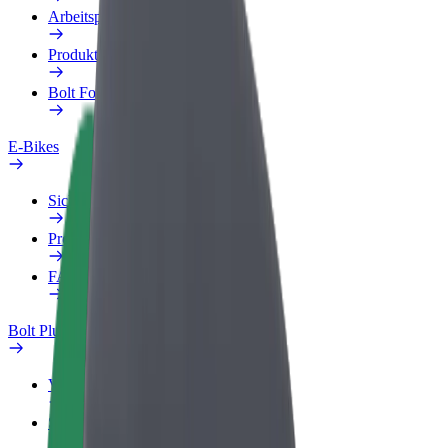
Arbeitsprofil
Produkte
Bolt Food für Unternehmen
E-Bikes
Sicherheitslabor
Problem melden
FAQ
Bolt Plus
Vorteile
So machst du mit