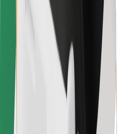
Für Kuriere
Bolt Food
Für Flottenbesitzer:innen
Für Restaurants
Bolt for Business
Sonstige
Zulieferer
Allgemeine Geschäftsbedingungen
Cookies
Sicherheit
In wenigen Minuten zu deiner Fahrt!
Bolt App herunterladen