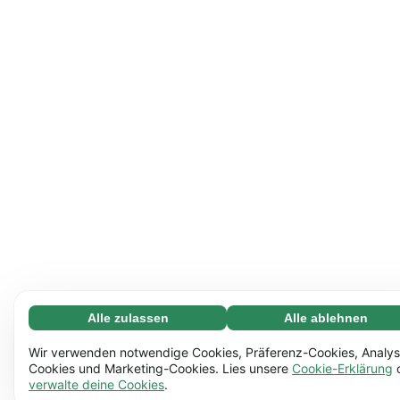
Alle zulassen
Alle ablehnen
Notwendige (65)
Notwendige Cookies helfen dabei, unsere Website
Mehr erfahren
Wir verwenden notwendige Cookies, Präferenz-Cookies, Analys
nutzbar zu machen, indem sie grundlegende Funktionen
Cookies und Marketing-Cookies. Lies unsere
Cookie-Erklärung
verwalte deine Cookies
.
ermöglichen, z.B. die Seitennavigation. Ohne diese
Einstellungen (17)