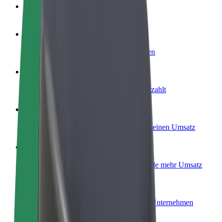
FAQ
Werde Fahrer:in
Erziele Umsatz nach deinen Bedingungen
Werde Kurier
Liefere Essen und werde wöchentlich bezahlt
Füge ein Restaurant oder Geschäft hinzu
Erreiche mehr Kund:innen und steigere deinen Umsatz
Als Flottenbesitzer:in anmelden
Füge deine Flotte zu Bolt hinzu und erziele mehr Umsatz
Bolt for Business
Bolt Produkte und Bolt Dienste für dein Unternehmen
optimiert