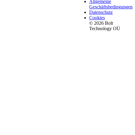
Allgemeine
Geschäftsbedingungen
Datenschutz
Cookies
© 2026 Bolt
Technology OÜ