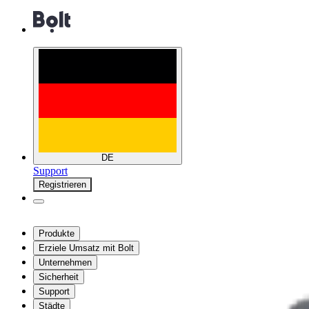
DE
Support
Registrieren
Produkte
Erziele Umsatz mit Bolt
Unternehmen
Sicherheit
Support
Städte