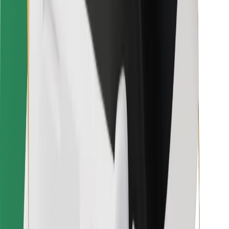
Bolt Food
Für Flottenbesitzer:innen
Für Restaurants
Bolt for Business
Sonstige
Zulieferer
Allgemeine Geschäftsbedingungen
Cookies
Sicherheit
In wenigen Minuten zu deiner Fahrt!
Bolt App herunterladen
Finde dein Lieblingsgericht!