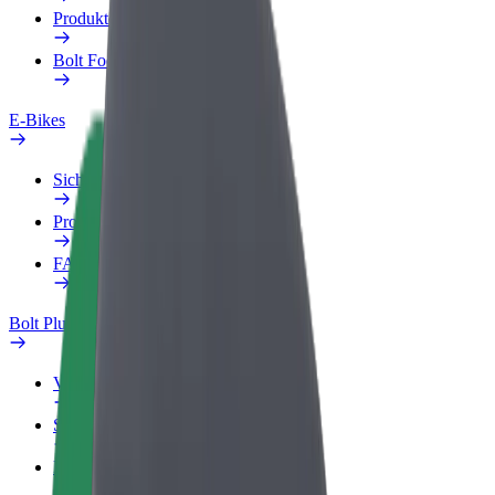
Produkte
Bolt Food für Unternehmen
E-Bikes
Sicherheitslabor
Problem melden
FAQ
Bolt Plus
Vorteile
So machst du mit
FAQ