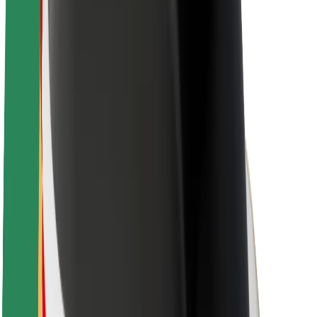
Nachhaltigkeit bei Bolt
Project Zero
Blog
Newsroom
Markenrichtlinien
Mission
Investor Relations
Leitung
Marke
Medien
Urban Fund
Sicherheit