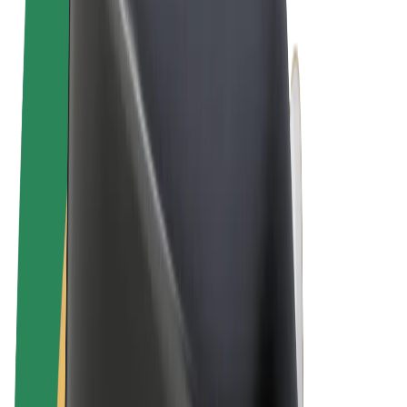
Allgemeine Geschäftsbedingungen
Datenschutz
Cookies
© 2026 Bolt Technology OÜ
Produkte
Fahrten
E-Scooter/E-Bikes
Bolt Market
Bolt Food
Bolt Drive
Bolt for Business