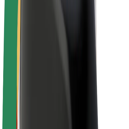
E-Bikes
Bolt Plus
Erziele Umsatz mit Bolt
Fahrer:innen
Umsatz brutto für Fahrer:innen
Kuriere
Umsatz brutto für Kuriere
Bolt Food Händler:innen
Flotten
Franchise
Unternehmen
Karriere
Über Bolt