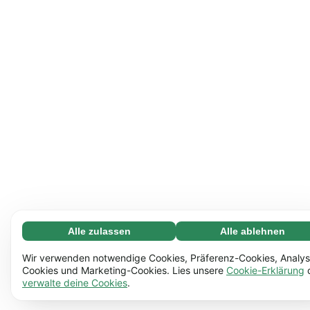
Alle zulassen
Alle ablehnen
Notwendige (65)
Notwendige Cookies helfen dabei, unsere Website
Mehr erfahren
Wir verwenden notwendige Cookies, Präferenz-Cookies, Analys
nutzbar zu machen, indem sie grundlegende Funktionen
Cookies und Marketing-Cookies. Lies unsere
Cookie-Erklärung
verwalte deine Cookies
.
ermöglichen, z.B. die Seitennavigation. Ohne diese
Einstellungen (17)
Cookies funktioniert die Website nicht richtig.
Mehr
Mit Hilfe von Einstellungs-Cookies kann sich unsere
Mehr erfahren