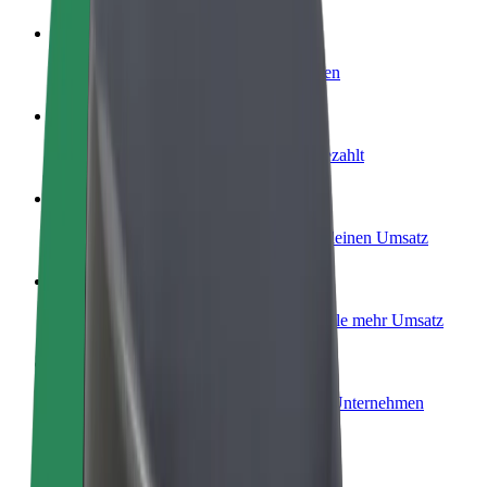
Werde Fahrer:in
Erziele Umsatz nach deinen Bedingungen
Werde Kurier
Liefere Essen und werde wöchentlich bezahlt
Füge ein Restaurant oder Geschäft hinzu
Erreiche mehr Kund:innen und steigere deinen Umsatz
Als Flottenbesitzer:in anmelden
Füge deine Flotte zu Bolt hinzu und erziele mehr Umsatz
Bolt for Business
Bolt Produkte und Bolt Dienste für dein Unternehmen
optimiert