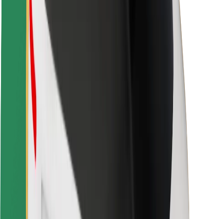
Fahrgast-Sicherheit
Fahrer-Sicherheit
E-Scooter-Sicherheit
Sicherheitslabor
Städte
Standorte
Lösungen für Städte
Flughäfen
Bolt Ladestationen
Support
Für Nutzer:innen
Für Fahrer:innen
Für Kuriere