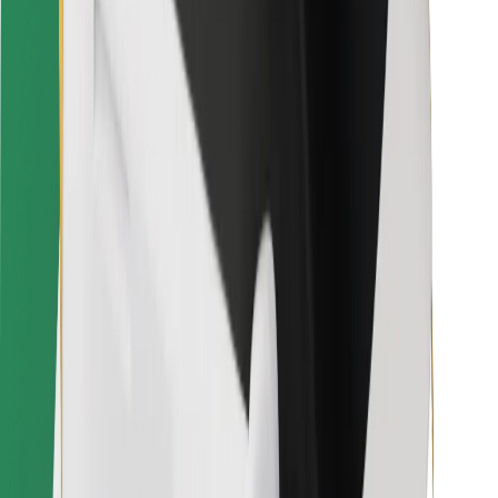
Für Kuriere
Bolt Food
Für Flottenbesitzer:innen
Für Restaurants
Bolt for Business
Sonstige
Zulieferer
Allgemeine Geschäftsbedingungen
Cookies
Sicherheit
In wenigen Minuten zu deiner Fahrt!
Bolt App herunterladen