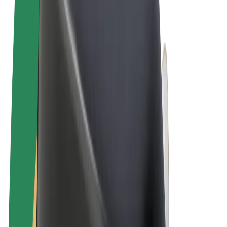
Allgemeine Geschäftsbedingungen
Datenschutz
Cookies
© 2026 Bolt Technology OÜ
Produkte
Fahrten
E-Scooter/E-Bikes
Bolt Market
Bolt Food
Bolt Drive