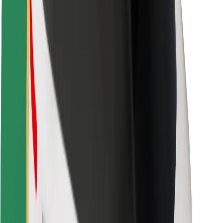
Fahrgast-Sicherheit
Fahrer-Sicherheit
E-Scooter-Sicherheit
Sicherheitslabor
Städte
Standorte
Lösungen für Städte
Flughäfen
Bolt Ladestationen
Support
Für Nutzer:innen
Für Fahrer:innen