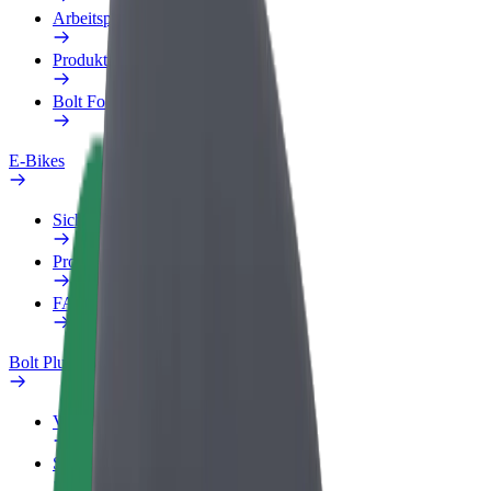
Arbeitsprofil
Produkte
Bolt Food für Unternehmen
E-Bikes
Sicherheitslabor
Problem melden
FAQ
Bolt Plus
Vorteile
So machst du mit