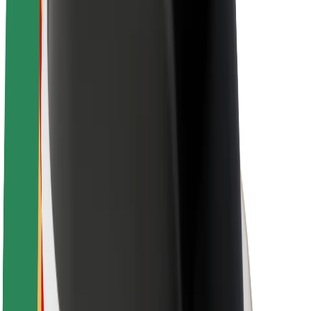
Karriere
Über Bolt
Nachhaltigkeit bei Bolt
Project Zero
Blog
Newsroom
Markenrichtlinien
Mission
Investor Relations
Leitung
Marke
Medien
Urban Fund
Sicherheit