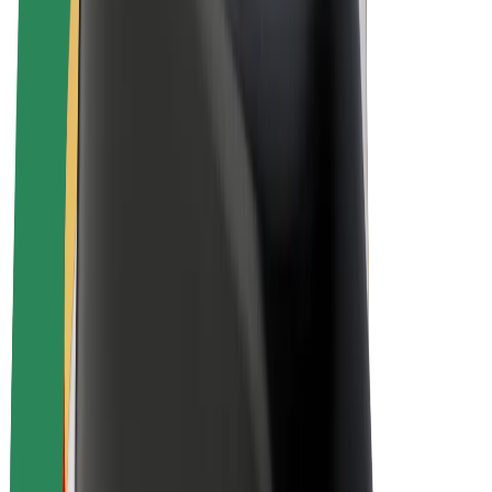
Bolt for Business
E-Bikes
Bolt Plus
Erziele Umsatz mit Bolt
Fahrer:innen
Umsatz brutto für Fahrer:innen
Kuriere
Umsatz brutto für Kuriere
Bolt Food Händler:innen
Flotten
Franchise
Unternehmen