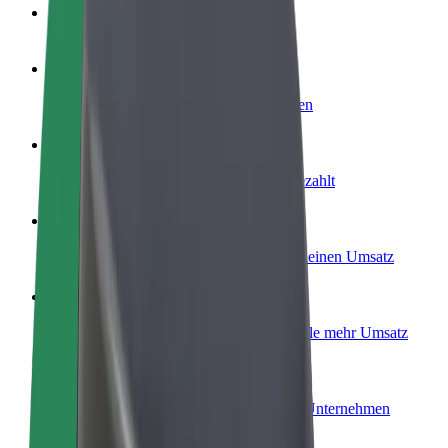
FAQ
Werde Fahrer:in
Erziele Umsatz nach deinen Bedingungen
Werde Kurier
Liefere Essen und werde wöchentlich bezahlt
Füge ein Restaurant oder Geschäft hinzu
Erreiche mehr Kund:innen und steigere deinen Umsatz
Als Flottenbesitzer:in anmelden
Füge deine Flotte zu Bolt hinzu und erziele mehr Umsatz
Bolt for Business
Bolt Produkte und Bolt Dienste für dein Unternehmen
optimiert