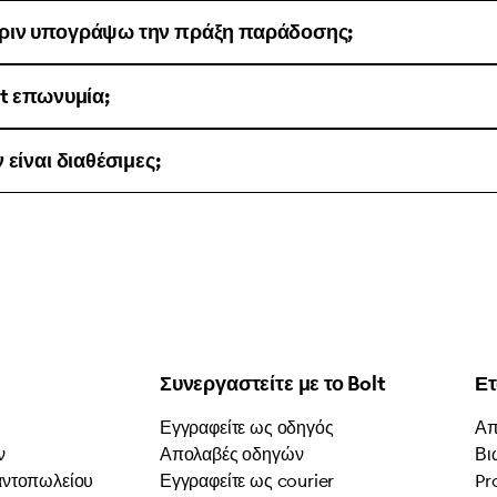
ριν υπογράψω την πράξη παράδοσης;
lt επωνυμία;
είναι διαθέσιμες;
Συνεργαστείτε με το Bolt
Ετ
Εγγραφείτε ως οδηγός
Απ
ν
Απολαβές οδηγών
Βι
αντοπωλείου
Εγγραφείτε ως courier
Pr