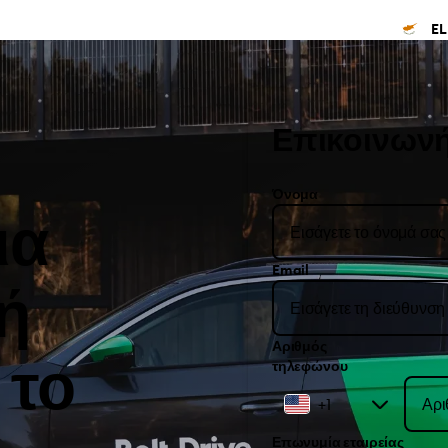
EL
Επικοινωνή
Όνομα
ια
Email
ή
Αριθμός
 το
τηλεφώνου
+1
Επωνυμία εταιρείας