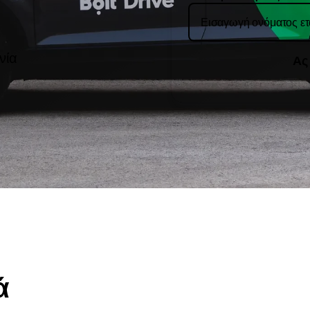
νία
Ας
ά