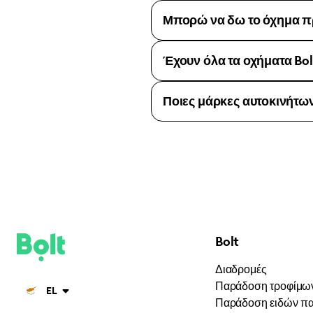
Μπορώ να δω το όχημα π
Έχουν όλα τα οχήματα Bo
Ποιες μάρκες αυτοκινήτων 
Bolt
Διαδρομές
Παράδοση τροφίμω
EL
Παράδοση ειδών π