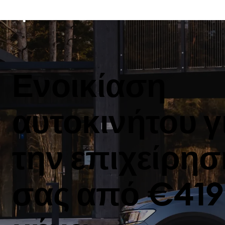
Ενοικίαση
αυτοκινήτου γ
την επιχείρησ
σας από €419