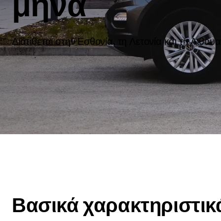
μήνα
Διατίθεται στην Εσθονία, τη Λετονία και τη Λιθουα
Βασικά χαρακτηριστικ