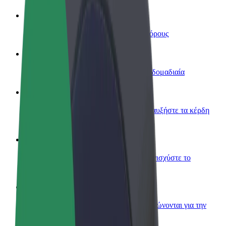
Οδηγήστε
Κερδίστε χρήματα με τους δικούς σας όρους
Γίνετε courier
Παραδώστε φαγητό και πληρώνεστε εβδομαδιαία
Προσθήκη εστιατορίου ή καταστήματος
Πλησιάστε περισσότερους πελάτες και αυξήστε τα κέρδη
σας
Εγγραφείτε ως ιδιοκτήτης στόλου
Προσθέστε το στόλο σας στο Bolt και ενισχύστε το
εισόδημά σας
Bolt for Business
Προϊόντα και υπηρεσίες Bolt που κλιμακώνονται για την
επιχείρησή σας