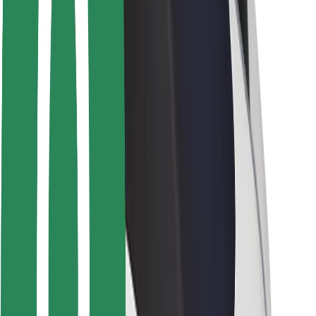
Ασφάλεια επιβάτη
Ασφάλεια οδηγών
Ασφάλεια σκούτερ
Εργαστήριο ασφάλειας
Πόλεις
Τοποθεσίες
Λύσεις για την πόλη
Αεροδρόμια
Bolt Αποβάθρες Φόρτισης
Υποστήριξη
Για επιβάτες
Για τους οδηγούς