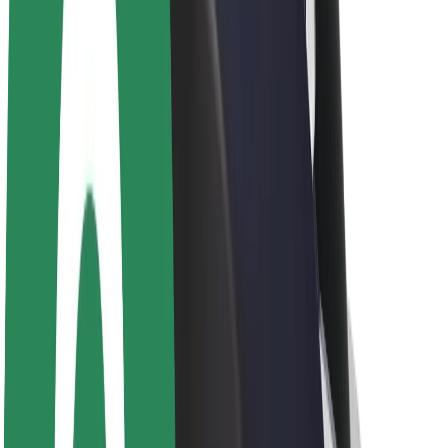
Θέσεις εργασίας
Σχετικά με τη Bolt
Βιωσιμότητα στη Bolt
Project Zero
Blog
Κέντρο Τύπου
Κατευθυντήριες γραμμές Brand
Αποστολή
Σχέσεις με Επενδυτές
Ηγεσία
Μάρκα
Μέσα ενημέρωσης
Urban Fund
Ασφάλεια