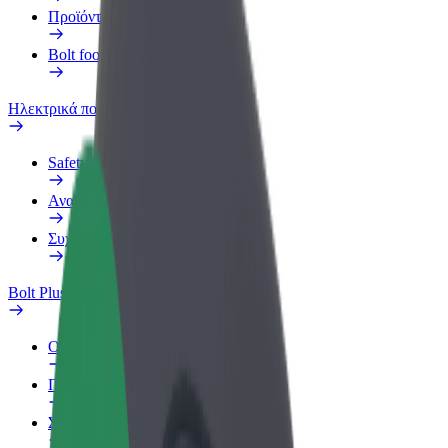
Προϊόντα
Bolt food για επιχειρήσεις
Ηλεκτρικά ποδήλατα
Safety Lab
Αναφορά προβλήματος
Συχνές Ερωτήσεις
Bolt Plus
Οφέλη
Πώς να συμμετάσχετε
Συχνές Ερωτήσεις