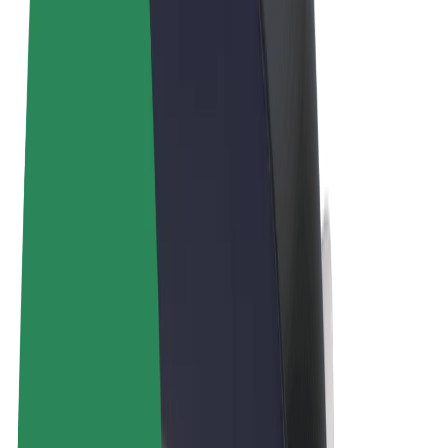
Όροι & Προϋποθέσεις
Απόρρητο
Cookies
© 2026 Bolt Technology OÜ
Προϊόντα
Διαδρομές
Σκούτερς
Αγορά Bolt
Bolt Food
Bolt Drive