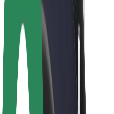
Bolt for Business
Ηλεκτρικά ποδήλατα
Bolt Plus
Κερδίστε με Bolt
Οδηγοί
Απολαβές οδηγών
Διανομείς
Απολαβές διανομέων
Bolt Εμπόρους Τροφίμων
Στόλοι
Franchises
Εταιρεία