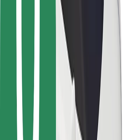
Για μεταφορείς
Bolt Food
Για ιδιοκτήτες στόλου οχημάτων
Για εστιατόρια
Bolt for Business
Άλλο
Προμηθευτές
Όροι & Προϋποθέσεις
Cookies
Ασφάλεια
Πάρε ταξί μέσα σε λίγα λεπτά!
Κατέβασε την εφαρμογή Bolt