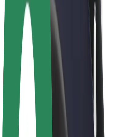
Bolt Drive
Bolt for Business
Ηλεκτρικά ποδήλατα
Bolt Plus
Κερδίστε με Bolt
Οδηγοί
Απολαβές οδηγών
Διανομείς
Απολαβές διανομέων
Bolt Εμπόρους Τροφίμων
Στόλοι
Franchises
Εταιρεία