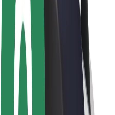
Θέσεις εργασίας
Σχετικά με τη Bolt
Βιωσιμότητα στη Bolt
Project Zero
Blog
Κέντρο Τύπου
Κατευθυντήριες γραμμές Brand
Αποστολή
Σχέσεις με Επενδυτές
Ηγεσία
Μάρκα
Μέσα ενημέρωσης
Urban Fund