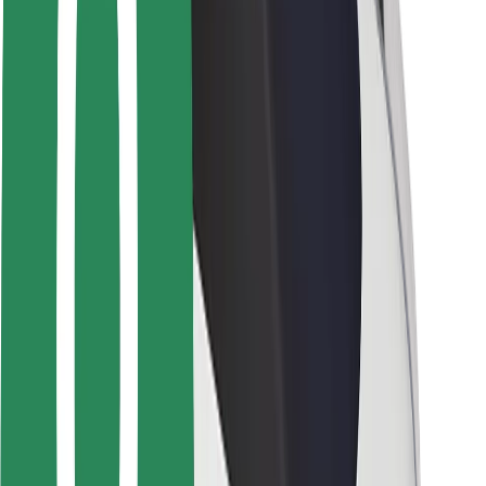
Ασφάλεια
Ασφάλεια επιβάτη
Ασφάλεια οδηγών
Ασφάλεια σκούτερ
Εργαστήριο ασφάλειας
Πόλεις
Τοποθεσίες
Λύσεις για την πόλη
Αεροδρόμια
Bolt Αποβάθρες Φόρτισης
Υποστήριξη