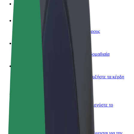
Συχνές Ερωτήσεις
Οδηγήστε
Κερδίστε χρήματα με τους δικούς σας όρους
Γίνετε courier
Παραδώστε φαγητό και πληρώνεστε εβδομαδιαία
Προσθήκη εστιατορίου ή καταστήματος
Πλησιάστε περισσότερους πελάτες και αυξήστε τα κέρδη
σας
Εγγραφείτε ως ιδιοκτήτης στόλου
Προσθέστε το στόλο σας στο Bolt και ενισχύστε το
εισόδημά σας
Bolt for Business
Προϊόντα και υπηρεσίες Bolt που κλιμακώνονται για την