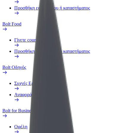
Προσθήκη εστιατορίου ή καταστήματος
Bolt Food
Γίνετε courier
Προσθήκη εστιατορίου ή καταστήματος
Bolt Οδηγός
Συχνές Ερωτήσεις
Αναφορά οχήματος
Bolt for Business
Οφέλη