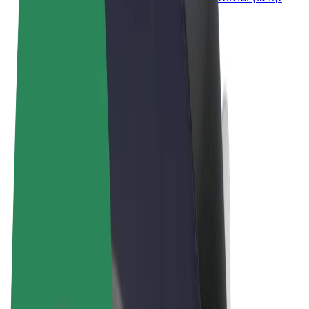
επιχείρησή σας
Όροι & Προϋποθέσεις
Απόρρητο
Cookies
© 2026 Bolt Technology OÜ
Προϊόντα
Διαδρομές
Σκούτερς
Αγορά Bolt
Bolt Food