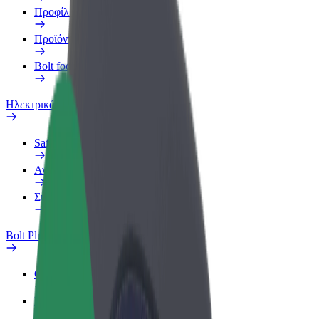
Προφίλ Εργασίας
Προϊόντα
Bolt food για επιχειρήσεις
Ηλεκτρικά ποδήλατα
Safety Lab
Αναφορά προβλήματος
Συχνές Ερωτήσεις
Bolt Plus
Οφέλη
Πώς να συμμετάσχετε