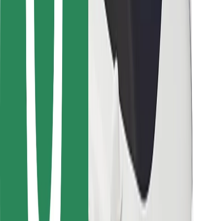
Για επιβάτες
Για τους οδηγούς
Για μεταφορείς
Bolt Food
Για ιδιοκτήτες στόλου οχημάτων
Για εστιατόρια
Bolt for Business
Άλλο
Προμηθευτές
Όροι & Προϋποθέσεις
Cookies
Ασφάλεια
Πάρε ταξί μέσα σε λίγα λεπτά!