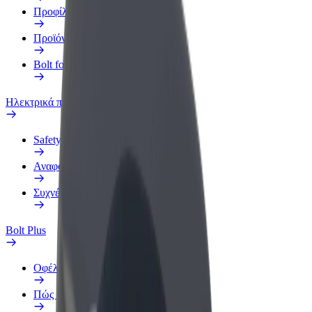
Προφίλ Εργασίας
Προϊόντα
Bolt food για επιχειρήσεις
Ηλεκτρικά ποδήλατα
Safety Lab
Αναφορά προβλήματος
Συχνές Ερωτήσεις
Bolt Plus
Οφέλη
Πώς να συμμετάσχετε