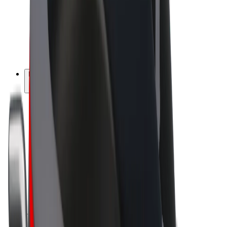
Bolt Drive
Bolt for Business
Ηλεκτρικά ποδήλατα
Bolt Plus
Κερδίστε με Bolt
Οδηγοί
Απολαβές οδηγών
Διανομείς
Απολαβές διανομέων
Bolt Εμπόρους Τροφίμων
Στόλοι
Franchises
Εταιρεία