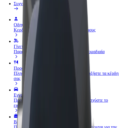
Συχνές Ερωτήσεις
Οδηγήστε
Κερδίστε χρήματα με τους δικούς σας όρους
Γίνετε courier
Παραδώστε φαγητό και πληρώνεστε εβδομαδιαία
Προσθήκη εστιατορίου ή καταστήματος
Πλησιάστε περισσότερους πελάτες και αυξήστε τα κέρδη
σας
Εγγραφείτε ως ιδιοκτήτης στόλου
Προσθέστε το στόλο σας στο Bolt και ενισχύστε το
εισόδημά σας
Bolt for Business
Προϊόντα και υπηρεσίες Bolt που κλιμακώνονται για την