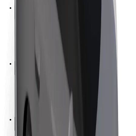
Ασφάλεια
Ασφάλεια επιβάτη
Ασφάλεια οδηγών
Ασφάλεια σκούτερ
Εργαστήριο ασφάλειας
Πόλεις
Τοποθεσίες
Λύσεις για την πόλη
Αεροδρόμια
Bolt Αποβάθρες Φόρτισης
Υποστήριξη