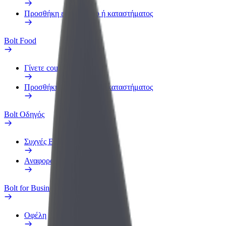
Προσθήκη εστιατορίου ή καταστήματος
Bolt Food
Γίνετε courier
Προσθήκη εστιατορίου ή καταστήματος
Bolt Οδηγός
Συχνές Ερωτήσεις
Αναφορά οχήματος
Bolt for Business
Οφέλη