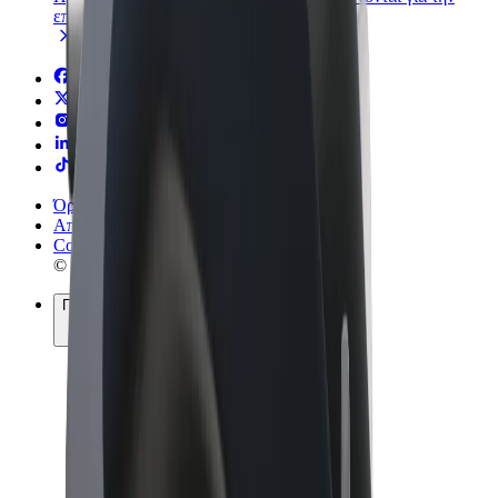
επιχείρησή σας
Όροι & Προϋποθέσεις
Απόρρητο
Cookies
© 2026 Bolt Technology OÜ
Προϊόντα
Διαδρομές
Σκούτερς
Αγορά Bolt
Bolt Food