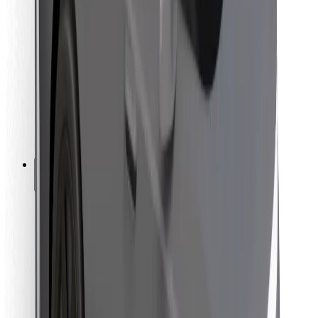
Για επιβάτες
Για τους οδηγούς
Για μεταφορείς
Bolt Food
Για ιδιοκτήτες στόλου οχημάτων
Για εστιατόρια
Bolt for Business
Άλλο
Προμηθευτές
Όροι & Προϋποθέσεις
Cookies
Ασφάλεια
Πάρε ταξί μέσα σε λίγα λεπτά!