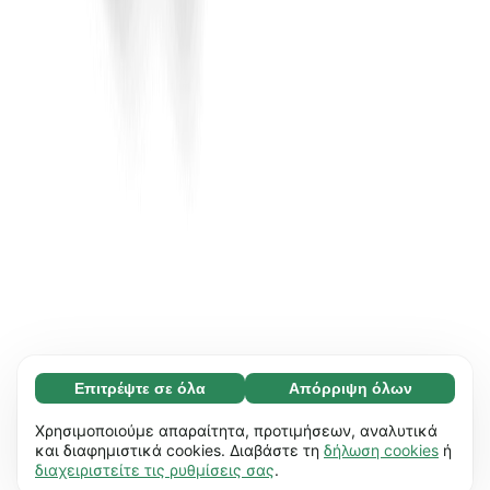
Επιτρέψτε σε όλα
Απόρριψη όλων
Απαραίτητο (65)
Τα απαραίτητα cookies συμβάλλουν στη
Μάθετε περισσότερα
Χρησιμοποιούμε απαραίτητα, προτιμήσεων, αναλυτικά
χρηστικότητα του ιστότοπού μας,
και διαφημιστικά cookies. Διαβάστε τη
δήλωση cookies
ή
διαχειριστείτε τις ρυθμίσεις σας
.
επιτρέποντας βασικές λειτουργίες, π.χ.
Προτιμήσεις (17)