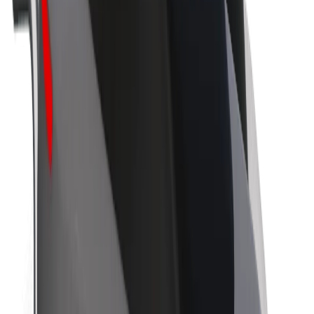
Θέσεις εργασίας
Σχετικά με τη Bolt
Βιωσιμότητα στη Bolt
Project Zero
Blog
Κέντρο Τύπου
Κατευθυντήριες γραμμές Brand
Αποστολή
Σχέσεις με Επενδυτές
Ηγεσία
Μάρκα
Μέσα ενημέρωσης
Urban Fund