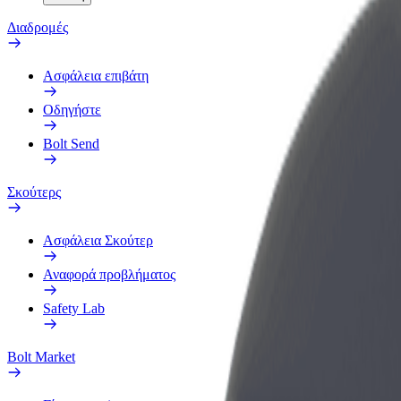
Διαδρομές
Ασφάλεια επιβάτη
Οδηγήστε
Bolt Send
Σκούτερς
Ασφάλεια Σκούτερ
Αναφορά προβλήματος
Safety Lab
Bolt Market