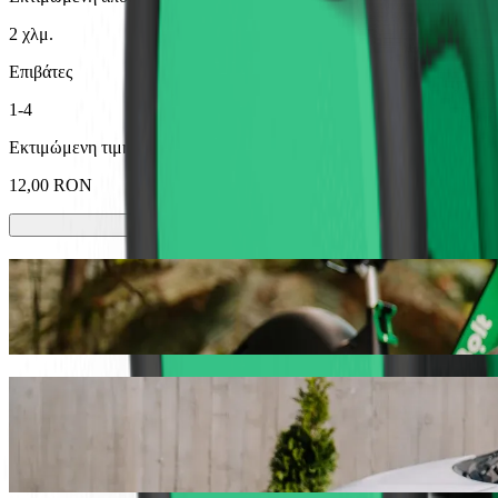
2 χλμ.
Επιβάτες
1-4
Εκτιμώμενη τιμή
12,00 RON
Σκούτερ ή ηλεκτρικά ποδήλατα
Μετακινήσου στην Baia Mare με Scooters ή E-bikes
Κατέβασε την εφαρμογή Bolt
Πήγαινε από Gara Baia Mare σε Hotel Mara
Σου συνιστούμε να επιλέξεις τη Bolt ride-hailing αν ψάχνεις για τη
12,00 RON RON. Όποια και αν είναι η περίσταση, θα βρούμε το ιδα
Κατέβασε την εφαρμογή Bolt