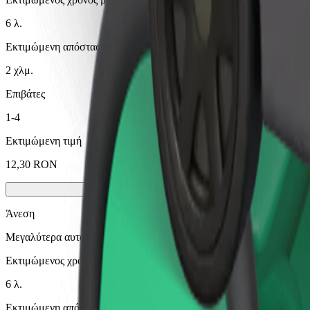
6 λ.
Εκτιμώμενη απόσταση
2 χλμ.
Επιβάτες
1-4
Εκτιμώμενη τιμή
12,30 RON
Άνεση
Μεγαλύτερα αυτοκίνητα με περισσότερο χώρο για τα πόδια και απο
Εκτιμώμενος χρόνος μετακίνησης
6 λ.
Εκτιμώμενη απόσταση