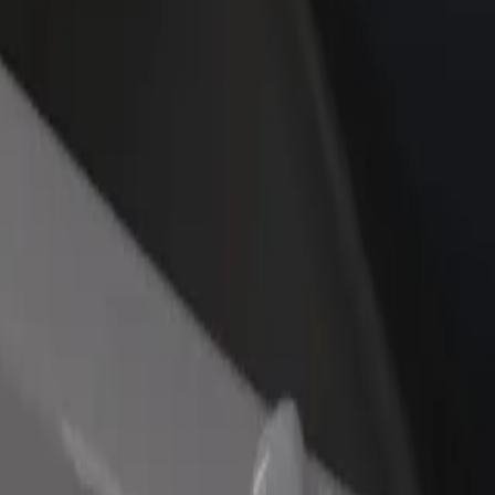
θήκη εστιατορίου ή
Εγγραφείτε ως ιδιοκτήτης στόλου
στήματος
Προσθέστε το στόλο σας στο Bolt κα
ιάστε περισσότερους πελάτες
ενισχύστε το εισόδημά σας
αυξήστε τα κέρδη σας
Mara; Εξερεύνησε τις υπηρεσίες μας και βρες την ιδανική για το ταξί
Αποκτήστε την εφαρμογή