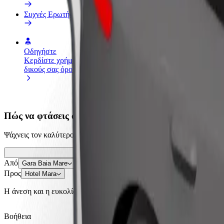
Συχνές Ερωτήσεις
Οδηγήστε
Γίνετε courier
Προσ
Κερδίστε χρήματα με τους
Παραδώστε φαγητό και
κατα
δικούς σας όρους
πληρώνεστε εβδομαδιαία
Πλησ
και 
Πώς να φτάσεις από Gara Baia Mare σε Hotel Mara
Ψάχνεις τον καλύτερο τρόπο να φτάσεις από Gara Baia Mare σε Hotel 
Από
Gara Baia Mare
Προς
Hotel Mara
Η άνεση και η ευκολία λίγα κλικ μακριά!
Βοήθεια