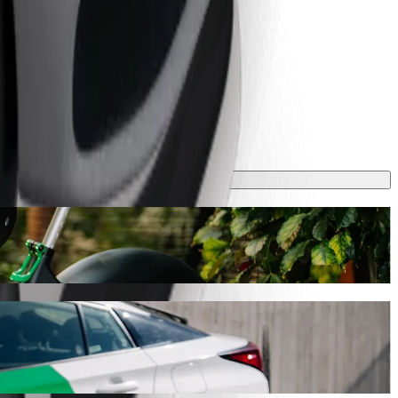
δρομή θα διαρκέσει περίπου 6 λ. και θα κοστίσει γύρω στα