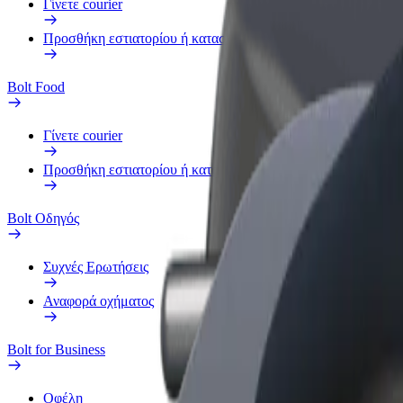
Γίνετε courier
Προσθήκη εστιατορίου ή καταστήματος
Bolt Food
Γίνετε courier
Προσθήκη εστιατορίου ή καταστήματος
Bolt Οδηγός
Συχνές Ερωτήσεις
Αναφορά οχήματος
Bolt for Business
Οφέλη