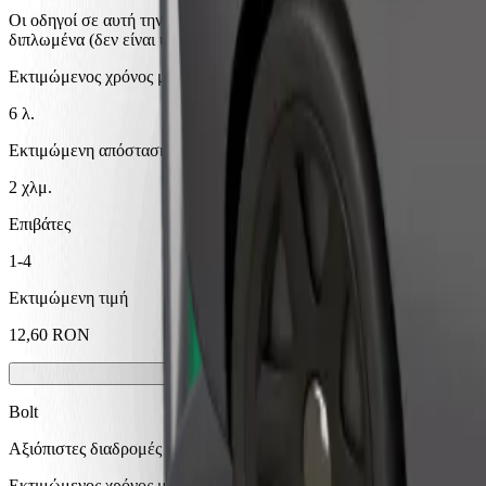
Οι οδηγοί σε αυτή την κατηγορία μπορούν να βοηθήσουν ηλικιωμένου
διπλωμένα (δεν είναι υπηρεσία WAV).
Εκτιμώμενος χρόνος μετακίνησης
6 λ.
Εκτιμώμενη απόσταση
2 χλμ.
Επιβάτες
1-4
Εκτιμώμενη τιμή
12,60 RON
Bolt
Αξιόπιστες διαδρομές με καθημερινά αυτοκίνητα μεσαίου μεγέθους.
Εκτιμώμενος χρόνος μετακίνησης