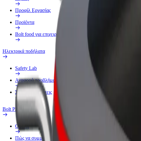
Προφίλ Εργασίας
Προϊόντα
Bolt food για επιχειρήσεις
Ηλεκτρικά ποδήλατα
Safety Lab
Αναφορά προβλήματος
Συχνές Ερωτήσεις
Bolt Plus
Οφέλη
Πώς να συμμετάσχετε