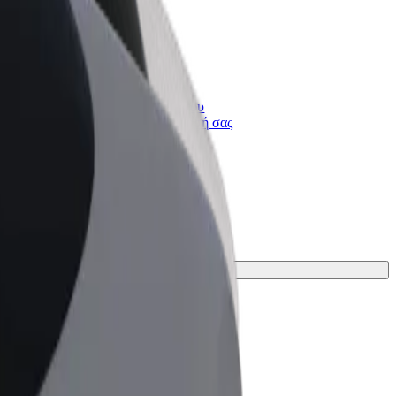
Bolt for Business
ι
Προϊόντα και υπηρεσίες Bolt που
κλιμακώνονται για την επιχείρησή σας
δι σου.