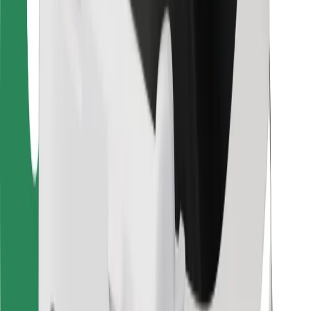
Για μεταφορείς
Bolt Food
Για ιδιοκτήτες στόλου οχημάτων
Για εστιατόρια
Bolt for Business
Άλλο
Προμηθευτές
Όροι & Προϋποθέσεις
Cookies
Ασφάλεια
Πάρε ταξί μέσα σε λίγα λεπτά!
Κατέβασε την εφαρμογή Bolt