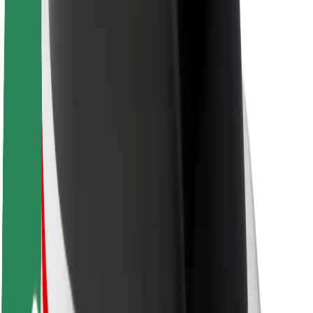
Θέσεις εργασίας
Σχετικά με τη Bolt
Βιωσιμότητα στη Bolt
Project Zero
Blog
Κέντρο Τύπου
Κατευθυντήριες γραμμές Brand
Αποστολή
Σχέσεις με Επενδυτές
Ηγεσία
Μάρκα
Μέσα ενημέρωσης
Urban Fund
Ασφάλεια