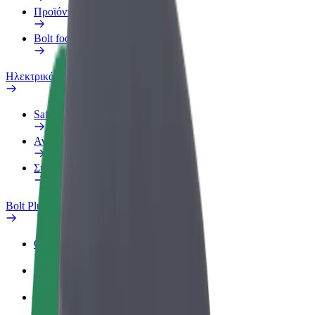
Προϊόντα
Bolt food για επιχειρήσεις
Ηλεκτρικά ποδήλατα
Safety Lab
Αναφορά προβλήματος
Συχνές Ερωτήσεις
Bolt Plus
Οφέλη
Πώς να συμμετάσχετε
Συχνές Ερωτήσεις