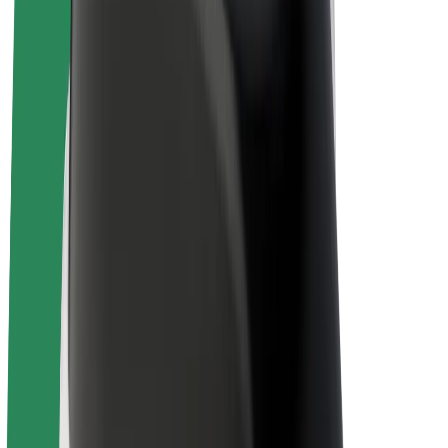
Bolt for Business
Ηλεκτρικά ποδήλατα
Bolt Plus
Κερδίστε με Bolt
Οδηγοί
Απολαβές οδηγών
Διανομείς
Απολαβές διανομέων
Bolt Εμπόρους Τροφίμων
Στόλοι
Franchises
Εταιρεία