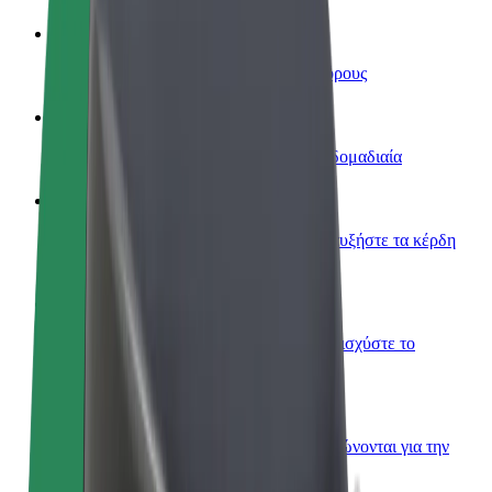
Οδηγήστε
Κερδίστε χρήματα με τους δικούς σας όρους
Γίνετε courier
Παραδώστε φαγητό και πληρώνεστε εβδομαδιαία
Προσθήκη εστιατορίου ή καταστήματος
Πλησιάστε περισσότερους πελάτες και αυξήστε τα κέρδη
σας
Εγγραφείτε ως ιδιοκτήτης στόλου
Προσθέστε το στόλο σας στο Bolt και ενισχύστε το
εισόδημά σας
Bolt for Business
Προϊόντα και υπηρεσίες Bolt που κλιμακώνονται για την
επιχείρησή σας