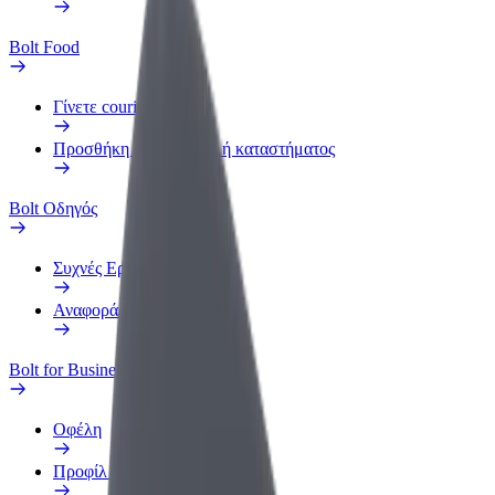
Bolt Food
Γίνετε courier
Προσθήκη εστιατορίου ή καταστήματος
Bolt Οδηγός
Συχνές Ερωτήσεις
Αναφορά οχήματος
Bolt for Business
Οφέλη
Προφίλ Εργασίας