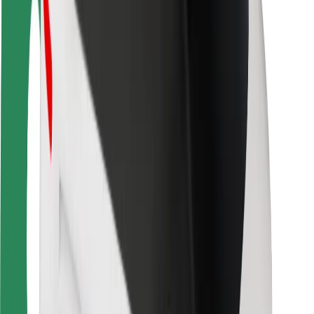
Ασφάλεια επιβάτη
Ασφάλεια οδηγών
Ασφάλεια σκούτερ
Εργαστήριο ασφάλειας
Πόλεις
Τοποθεσίες
Λύσεις για την πόλη
Αεροδρόμια
Bolt Αποβάθρες Φόρτισης
Υποστήριξη
Για επιβάτες
Για τους οδηγούς