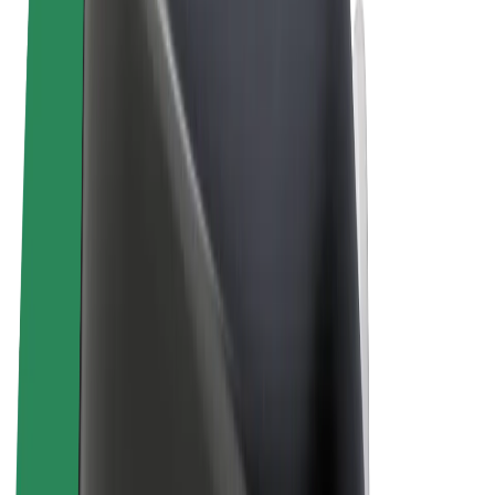
Όροι & Προϋποθέσεις
Απόρρητο
Cookies
© 2026 Bolt Technology OÜ
Προϊόντα
Διαδρομές
Σκούτερς
Αγορά Bolt
Bolt Food
Bolt Drive