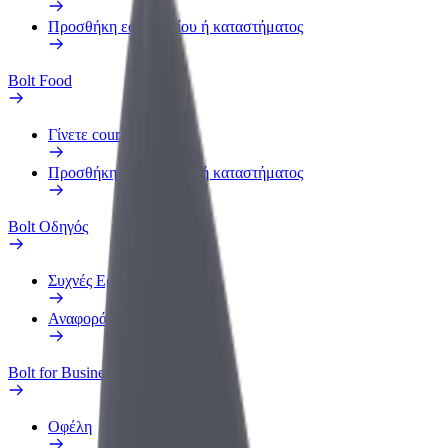
Προσθήκη εστιατορίου ή καταστήματος
Bolt Food
Γίνετε courier
Προσθήκη εστιατορίου ή καταστήματος
Bolt Οδηγός
Συχνές Ερωτήσεις
Αναφορά οχήματος
Bolt for Business
Οφέλη