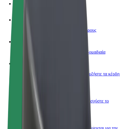
Συχνές Ερωτήσεις
Οδηγήστε
Κερδίστε χρήματα με τους δικούς σας όρους
Γίνετε courier
Παραδώστε φαγητό και πληρώνεστε εβδομαδιαία
Προσθήκη εστιατορίου ή καταστήματος
Πλησιάστε περισσότερους πελάτες και αυξήστε τα κέρδη
σας
Εγγραφείτε ως ιδιοκτήτης στόλου
Προσθέστε το στόλο σας στο Bolt και ενισχύστε το
εισόδημά σας
Bolt for Business
Προϊόντα και υπηρεσίες Bolt που κλιμακώνονται για την