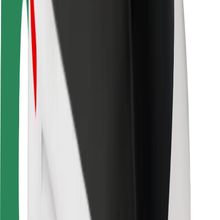
Ασφάλεια
Ασφάλεια επιβάτη
Ασφάλεια οδηγών
Ασφάλεια σκούτερ
Εργαστήριο ασφάλειας
Πόλεις
Τοποθεσίες
Λύσεις για την πόλη
Αεροδρόμια
Bolt Αποβάθρες Φόρτισης
Υποστήριξη