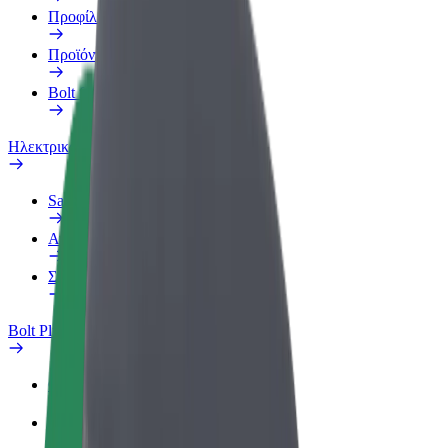
Προφίλ Εργασίας
Προϊόντα
Bolt food για επιχειρήσεις
Ηλεκτρικά ποδήλατα
Safety Lab
Αναφορά προβλήματος
Συχνές Ερωτήσεις
Bolt Plus
Οφέλη
Πώς να συμμετάσχετε