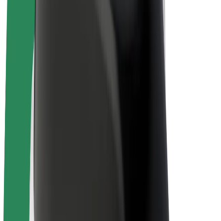
Bolt Drive
Bolt for Business
Ηλεκτρικά ποδήλατα
Bolt Plus
Κερδίστε με Bolt
Οδηγοί
Απολαβές οδηγών
Διανομείς
Απολαβές διανομέων
Bolt Εμπόρους Τροφίμων
Στόλοι
Franchises
Εταιρεία