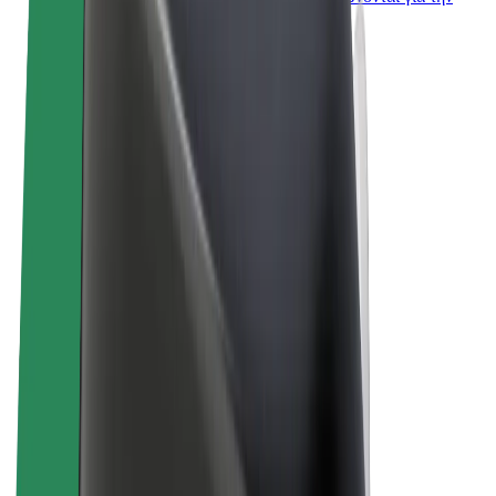
επιχείρησή σας
Όροι & Προϋποθέσεις
Απόρρητο
Cookies
© 2026 Bolt Technology OÜ
Προϊόντα
Διαδρομές
Σκούτερς
Αγορά Bolt
Bolt Food