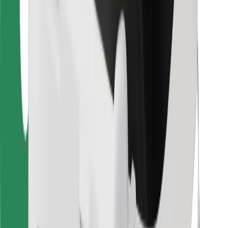
Για επιβάτες
Για τους οδηγούς
Για μεταφορείς
Bolt Food
Για ιδιοκτήτες στόλου οχημάτων
Για εστιατόρια
Bolt for Business
Άλλο
Προμηθευτές
Όροι & Προϋποθέσεις
Cookies
Ασφάλεια
Πάρε ταξί μέσα σε λίγα λεπτά!