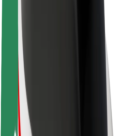
Θέσεις εργασίας
Σχετικά με τη Bolt
Βιωσιμότητα στη Bolt
Project Zero
Blog
Κέντρο Τύπου
Κατευθυντήριες γραμμές Brand
Αποστολή
Σχέσεις με Επενδυτές
Ηγεσία
Μάρκα
Μέσα ενημέρωσης
Urban Fund