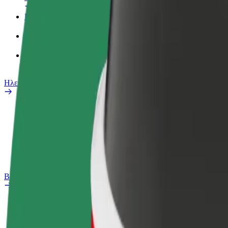
Προφίλ Εργασίας
Προϊόντα
Bolt food για επιχειρήσεις
Ηλεκτρικά ποδήλατα
Safety Lab
Αναφορά προβλήματος
Συχνές Ερωτήσεις
Bolt Plus
Οφέλη
Πώς να συμμετάσχετε