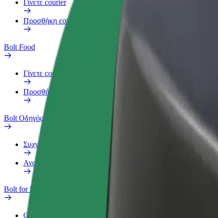
Γίνετε courier
Προσθήκη εστιατορίου ή καταστήματος
Bolt Food
Γίνετε courier
Προσθήκη εστιατορίου ή καταστήματος
Bolt Οδηγός
Συχνές Ερωτήσεις
Αναφορά οχήματος
Bolt for Business
Οφέλη