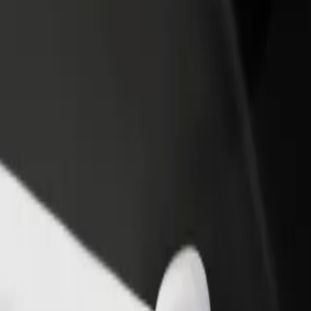
θήκη εστιατορίου ή
Εγγραφείτε ως ιδιοκτήτης στόλου
στήματος
Προσθέστε το στόλο σας στο Bolt κα
ιάστε περισσότερους πελάτες
ενισχύστε το εισόδημά σας
αυξήστε τα κέρδη σας
r supply
 power supply; Εξερεύνησε τις υπηρεσίες μας και βρες την ιδανική γ
Αποκτήστε την εφαρμογή