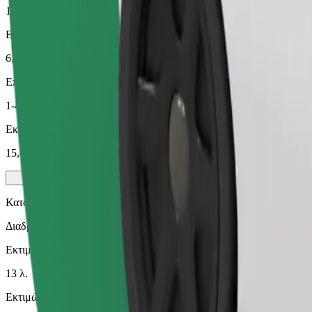
13 λ.
Εκτιμώμενη απόσταση
6,2 χλμ.
Επιβάτες
1-4
Εκτιμώμενη τιμή
15,40 £
Κατοικίδιο
Διαδρομές για εσάς και το κατοικίδιό σας. Οι σκύλοι πρέπει να φο
Εκτιμώμενος χρόνος μετακίνησης
13 λ.
Εκτιμώμενη απόσταση