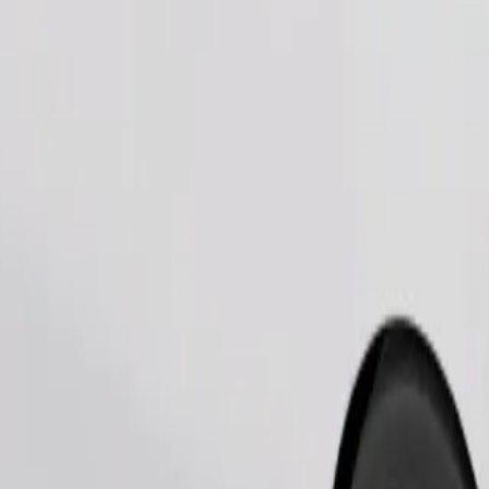
Παραγγελία διαδρομής
ρούν φίμωτρο, τα μικρά ζώα χρειάζονται κλουβί μεταφοράς και τα καθ