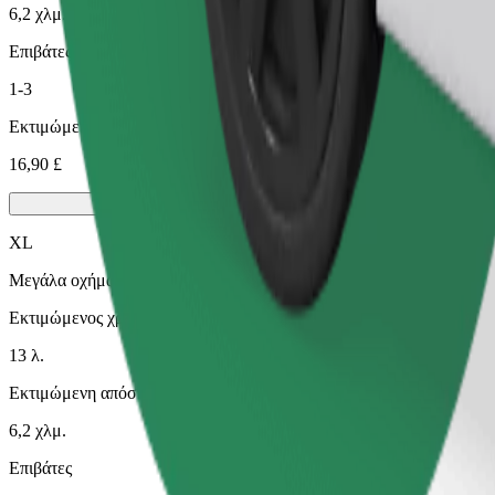
6,2 χλμ.
Επιβάτες
1-3
Εκτιμώμενη τιμή
16,90 £
XL
Μεγάλα οχήματα με 6 θέσεις
Εκτιμώμενος χρόνος μετακίνησης
13 λ.
Εκτιμώμενη απόσταση
6,2 χλμ.
Επιβάτες