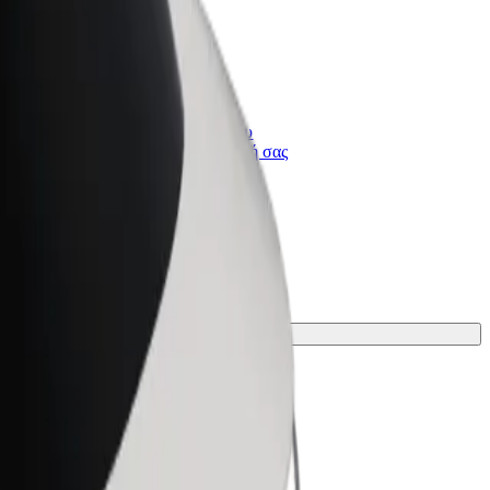
Bolt for Business
ι
Προϊόντα και υπηρεσίες Bolt που
κλιμακώνονται για την επιχείρησή σας
ια το ταξίδι σου.