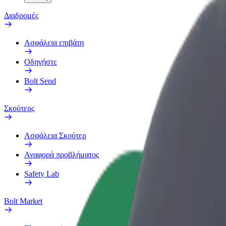
Διαδρομές
Ασφάλεια επιβάτη
Οδηγήστε
Bolt Send
Σκούτερς
Ασφάλεια Σκούτερ
Αναφορά προβλήματος
Safety Lab
Bolt Market