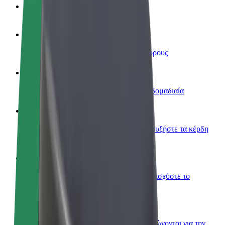
Συχνές Ερωτήσεις
Οδηγήστε
Κερδίστε χρήματα με τους δικούς σας όρους
Γίνετε courier
Παραδώστε φαγητό και πληρώνεστε εβδομαδιαία
Προσθήκη εστιατορίου ή καταστήματος
Πλησιάστε περισσότερους πελάτες και αυξήστε τα κέρδη
σας
Εγγραφείτε ως ιδιοκτήτης στόλου
Προσθέστε το στόλο σας στο Bolt και ενισχύστε το
εισόδημά σας
Bolt for Business
Προϊόντα και υπηρεσίες Bolt που κλιμακώνονται για την