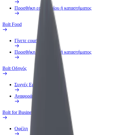
Προσθήκη εστιατορίου ή καταστήματος
Bolt Food
Γίνετε courier
Προσθήκη εστιατορίου ή καταστήματος
Bolt Οδηγός
Συχνές Ερωτήσεις
Αναφορά οχήματος
Bolt for Business
Οφέλη