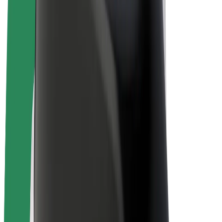
Bolt Drive
Bolt for Business
Ηλεκτρικά ποδήλατα
Bolt Plus
Κερδίστε με Bolt
Οδηγοί
Απολαβές οδηγών
Διανομείς
Απολαβές διανομέων
Bolt Εμπόρους Τροφίμων
Στόλοι
Franchises
Εταιρεία