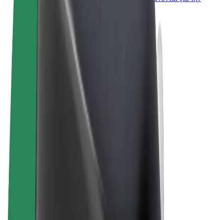
επιχείρησή σας
Όροι & Προϋποθέσεις
Απόρρητο
Cookies
© 2026 Bolt Technology OÜ
Προϊόντα
Διαδρομές
Σκούτερς
Αγορά Bolt
Bolt Food