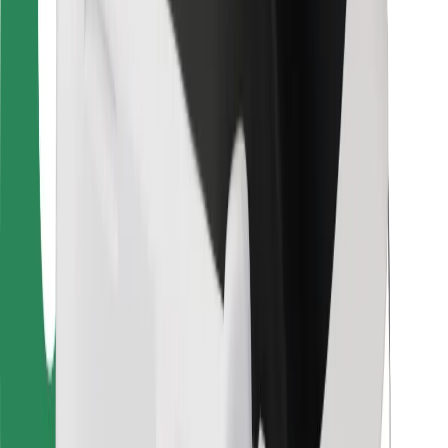
Για επιβάτες
Για τους οδηγούς
Για μεταφορείς
Bolt Food
Για ιδιοκτήτες στόλου οχημάτων
Για εστιατόρια
Bolt for Business
Άλλο
Προμηθευτές
Όροι & Προϋποθέσεις
Cookies
Ασφάλεια
Πάρε ταξί μέσα σε λίγα λεπτά!