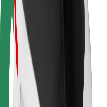
Ασφάλεια
Ασφάλεια επιβάτη
Ασφάλεια οδηγών
Ασφάλεια σκούτερ
Εργαστήριο ασφάλειας
Πόλεις
Τοποθεσίες
Λύσεις για την πόλη
Αεροδρόμια
Bolt Αποβάθρες Φόρτισης
Υποστήριξη