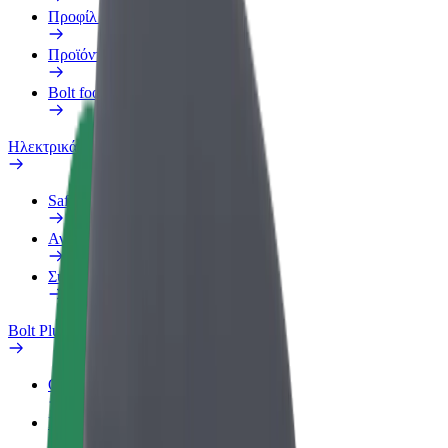
Προφίλ Εργασίας
Προϊόντα
Bolt food για επιχειρήσεις
Ηλεκτρικά ποδήλατα
Safety Lab
Αναφορά προβλήματος
Συχνές Ερωτήσεις
Bolt Plus
Οφέλη
Πώς να συμμετάσχετε