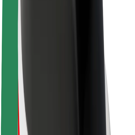
Θέσεις εργασίας
Σχετικά με τη Bolt
Βιωσιμότητα στη Bolt
Project Zero
Blog
Κέντρο Τύπου
Κατευθυντήριες γραμμές Brand
Αποστολή
Σχέσεις με Επενδυτές
Ηγεσία
Μάρκα
Μέσα ενημέρωσης
Urban Fund