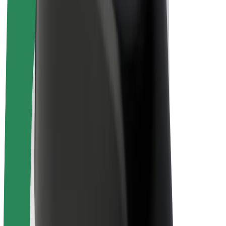
Bolt Drive
Bolt for Business
Ηλεκτρικά ποδήλατα
Bolt Plus
Κερδίστε με Bolt
Οδηγοί
Απολαβές οδηγών
Διανομείς
Απολαβές διανομέων
Bolt Εμπόρους Τροφίμων
Στόλοι
Franchises
Εταιρεία