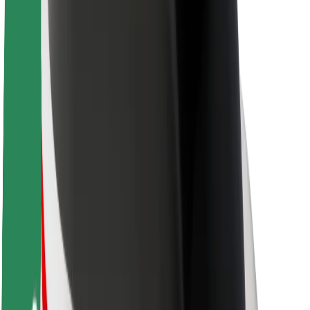
Θέσεις εργασίας
Σχετικά με τη Bolt
Βιωσιμότητα στη Bolt
Project Zero
Blog
Κέντρο Τύπου
Κατευθυντήριες γραμμές Brand
Αποστολή
Σχέσεις με Επενδυτές
Ηγεσία
Μάρκα
Μέσα ενημέρωσης
Urban Fund