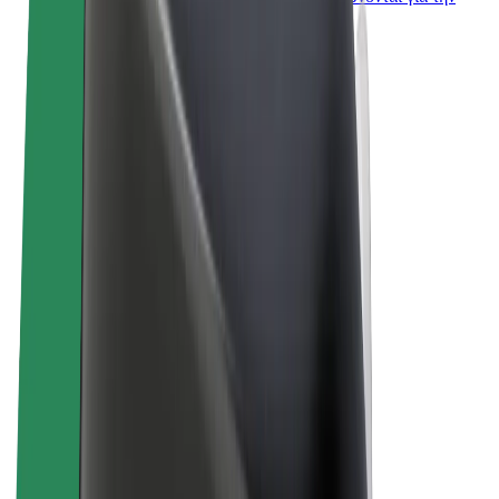
επιχείρησή σας
Όροι & Προϋποθέσεις
Απόρρητο
Cookies
© 2026 Bolt Technology OÜ
Προϊόντα
Διαδρομές
Σκούτερς
Αγορά Bolt
Bolt Food