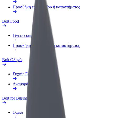
Προσθήκη εστιατορίου ή καταστήματος
Bolt Food
Γίνετε courier
Προσθήκη εστιατορίου ή καταστήματος
Bolt Οδηγός
Συχνές Ερωτήσεις
Αναφορά οχήματος
Bolt for Business
Οφέλη