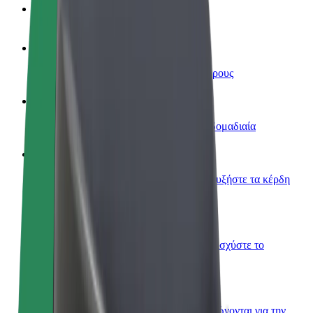
Συχνές Ερωτήσεις
Οδηγήστε
Κερδίστε χρήματα με τους δικούς σας όρους
Γίνετε courier
Παραδώστε φαγητό και πληρώνεστε εβδομαδιαία
Προσθήκη εστιατορίου ή καταστήματος
Πλησιάστε περισσότερους πελάτες και αυξήστε τα κέρδη
σας
Εγγραφείτε ως ιδιοκτήτης στόλου
Προσθέστε το στόλο σας στο Bolt και ενισχύστε το
εισόδημά σας
Bolt for Business
Προϊόντα και υπηρεσίες Bolt που κλιμακώνονται για την