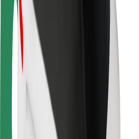
Ασφάλεια
Ασφάλεια επιβάτη
Ασφάλεια οδηγών
Ασφάλεια σκούτερ
Εργαστήριο ασφάλειας
Πόλεις
Τοποθεσίες
Λύσεις για την πόλη
Αεροδρόμια
Bolt Αποβάθρες Φόρτισης
Υποστήριξη