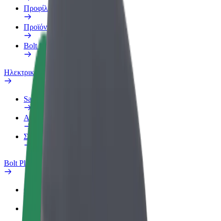
Προφίλ Εργασίας
Προϊόντα
Bolt food για επιχειρήσεις
Ηλεκτρικά ποδήλατα
Safety Lab
Αναφορά προβλήματος
Συχνές Ερωτήσεις
Bolt Plus
Οφέλη
Πώς να συμμετάσχετε