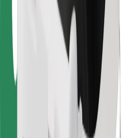
Για επιβάτες
Για τους οδηγούς
Για μεταφορείς
Bolt Food
Για ιδιοκτήτες στόλου οχημάτων
Για εστιατόρια
Bolt for Business
Άλλο
Προμηθευτές
Όροι & Προϋποθέσεις
Cookies
Ασφάλεια
Πάρε ταξί μέσα σε λίγα λεπτά!