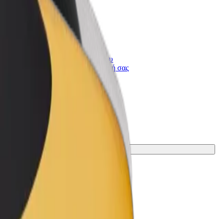
Bolt for Business
ι
Προϊόντα και υπηρεσίες Bolt που
κλιμακώνονται για την επιχείρησή σας
υ.