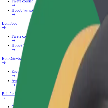
Γίνετε courier
Προσθήκη εστιατορίου ή καταστήματος
Bolt Food
Γίνετε courier
Προσθήκη εστιατορίου ή καταστήματος
Bolt Οδηγός
Συχνές Ερωτήσεις
Αναφορά οχήματος
Bolt for Business
Οφέλη