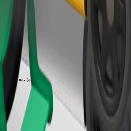
Παραγγελία διαδρομής
διά 2–6 ετών (περίπου 10–30 κιλά). Επικοινωνήστε με τον οδηγό για 