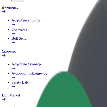
Διαδρομές
Ασφάλεια επιβάτη
Οδηγήστε
Bolt Send
Σκούτερς
Ασφάλεια Σκούτερ
Αναφορά προβλήματος
Safety Lab
Bolt Market