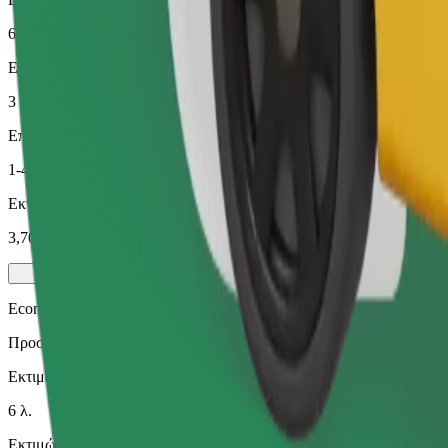
6 λ.
Εκτιμώμενη απόσταση
3 χλμ.
Επιβάτες
1-4
Εκτιμώμενη τιμή
3,70 €
Economy
Προσιτές διαδρομές με βασικά αυτοκίνητα
Εκτιμώμενος χρόνος μετακίνησης
6 λ.
Εκτιμώμενη απόσταση