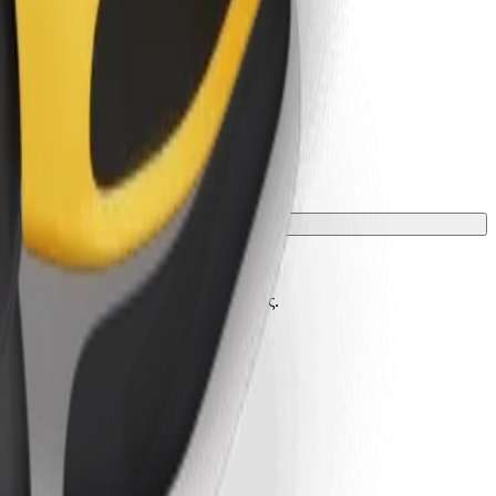
ακριβή όρια ηλικίας, βάρους και ύψους.