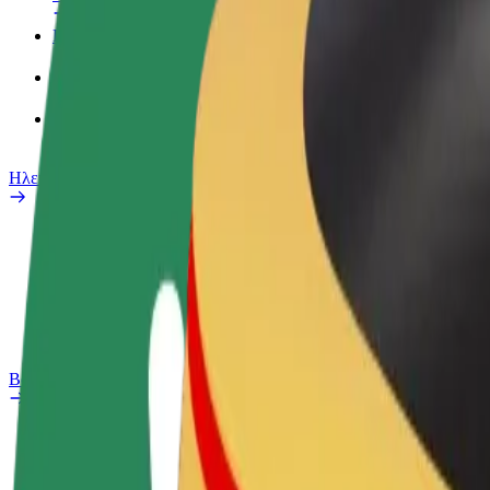
Προφίλ Εργασίας
Προϊόντα
Bolt food για επιχειρήσεις
Ηλεκτρικά ποδήλατα
Safety Lab
Αναφορά προβλήματος
Συχνές Ερωτήσεις
Bolt Plus
Οφέλη
Πώς να συμμετάσχετε