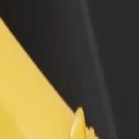
θήκη εστιατορίου ή
Εγγραφείτε ως ιδιοκτήτης στόλου
στήματος
Προσθέστε το στόλο σας στο Bolt κα
ιάστε περισσότερους πελάτες
ενισχύστε το εισόδημά σας
αυξήστε τα κέρδη σας
Εξερεύνησε τις υπηρεσίες μας και βρες την ιδανική για το ταξίδι σο
Αποκτήστε την εφαρμογή