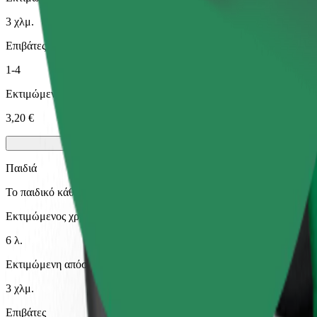
3 χλμ.
Επιβάτες
1-4
Εκτιμώμενη τιμή
3,20 €
Παιδιά
Το παιδικό κάθισμα με ιμάντες διασφαλίζει ασφαλή διαδρομή για παι
Εκτιμώμενος χρόνος μετακίνησης
6 λ.
Εκτιμώμενη απόσταση
3 χλμ.
Επιβάτες