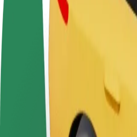
Συχνές Ερωτήσεις
Οδηγήστε
Γίνετε courier
Προσ
Κερδίστε χρήματα με τους
Παραδώστε φαγητό και
κατα
δικούς σας όρους
πληρώνεστε εβδομαδιαία
Πλησ
και 
Πώς να φτάσεις από Depo σε One More Club
Ψάχνεις τον καλύτερο τρόπο να φτάσεις από Depo σε One More Club; 
Από
Depo
Προς
One More Club
Η άνεση και η ευκολία λίγα κλικ μακριά!
Βοήθεια