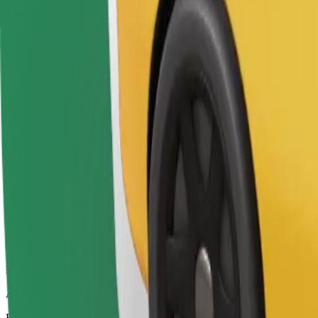
Οι οδηγοί σε αυτή την κατηγορία μπορούν να βοηθήσουν ηλικιωμένου
διπλωμένα (δεν είναι υπηρεσία WAV).
Εκτιμώμενος χρόνος μετακίνησης
6 λ.
Εκτιμώμενη απόσταση
3 χλμ.
Επιβάτες
1-4
Εκτιμώμενη τιμή
4,90 €
Bolt
Αξιόπιστες διαδρομές με καθημερινά αυτοκίνητα μεσαίου μεγέθους.
Εκτιμώμενος χρόνος μετακίνησης