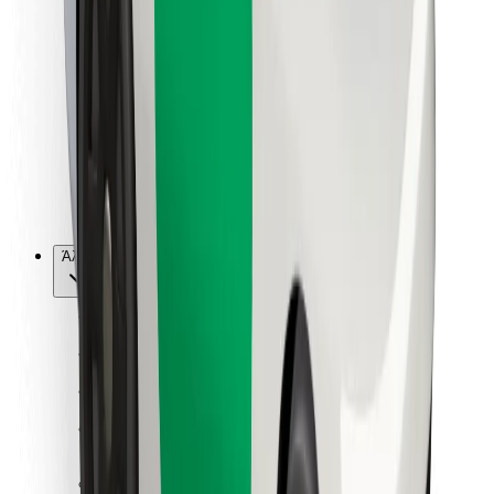
Για επιβάτες
Για τους οδηγούς
Για μεταφορείς
Bolt Food
Για ιδιοκτήτες στόλου οχημάτων
Για εστιατόρια
Bolt for Business
Άλλο
Προμηθευτές
Όροι & Προϋποθέσεις
Cookies
Ασφάλεια
Πάρε ταξί μέσα σε λίγα λεπτά!