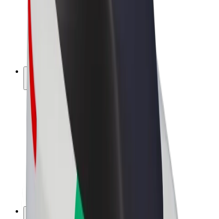
Bolt Drive
Bolt for Business
Ηλεκτρικά ποδήλατα
Bolt Plus
Κερδίστε με Bolt
Οδηγοί
Απολαβές οδηγών
Διανομείς
Απολαβές διανομέων
Bolt Εμπόρους Τροφίμων
Στόλοι
Franchises
Εταιρεία