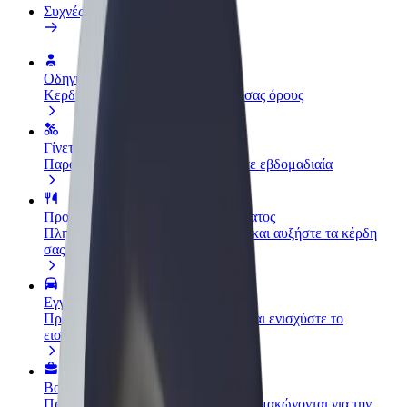
Συχνές Ερωτήσεις
Οδηγήστε
Κερδίστε χρήματα με τους δικούς σας όρους
Γίνετε courier
Παραδώστε φαγητό και πληρώνεστε εβδομαδιαία
Προσθήκη εστιατορίου ή καταστήματος
Πλησιάστε περισσότερους πελάτες και αυξήστε τα κέρδη
σας
Εγγραφείτε ως ιδιοκτήτης στόλου
Προσθέστε το στόλο σας στο Bolt και ενισχύστε το
εισόδημά σας
Bolt for Business
Προϊόντα και υπηρεσίες Bolt που κλιμακώνονται για την