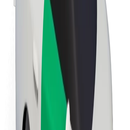
Θέσεις εργασίας
Σχετικά με τη Bolt
Βιωσιμότητα στη Bolt
Project Zero
Blog
Κέντρο Τύπου
Κατευθυντήριες γραμμές Brand
Αποστολή
Σχέσεις με Επενδυτές
Ηγεσία
Μάρκα
Μέσα ενημέρωσης
Urban Fund