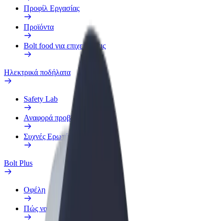
Προφίλ Εργασίας
Προϊόντα
Bolt food για επιχειρήσεις
Ηλεκτρικά ποδήλατα
Safety Lab
Αναφορά προβλήματος
Συχνές Ερωτήσεις
Bolt Plus
Οφέλη
Πώς να συμμετάσχετε