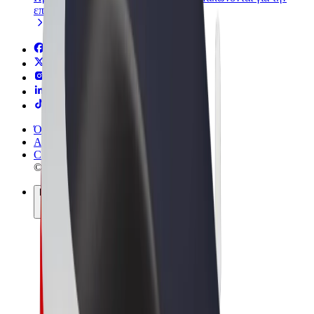
επιχείρησή σας
Όροι & Προϋποθέσεις
Απόρρητο
Cookies
© 2026 Bolt Technology OÜ
Προϊόντα
Διαδρομές
Σκούτερς
Αγορά Bolt
Bolt Food