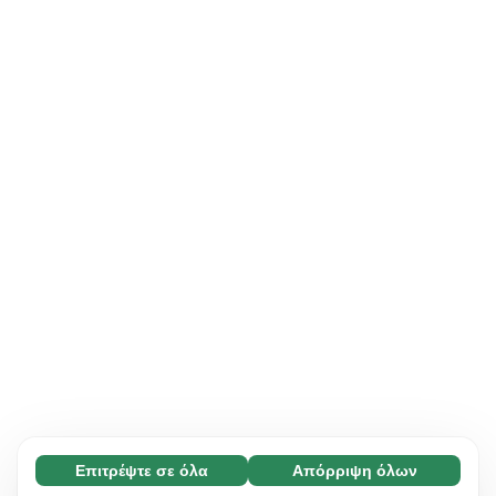
Επιτρέψτε σε όλα
Απόρριψη όλων
Απαραίτητο (65)