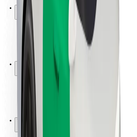
Ασφάλεια
Ασφάλεια επιβάτη
Ασφάλεια οδηγών
Ασφάλεια σκούτερ
Εργαστήριο ασφάλειας
Πόλεις
Τοποθεσίες
Λύσεις για την πόλη
Αεροδρόμια
Bolt Αποβάθρες Φόρτισης
Υποστήριξη